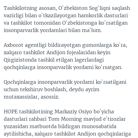
VIDEO
ODNOKLASSNIKI
Tashkilotning asosan, O`zbekiston Sog`liqni saqlash
vazirligi bilan o`tkazilayotgan hamkorlik dasturlari
XABARLAR SURATLARDA
TELEGRAM
va tashkilot tomonidan O`zbekistonga ko`rsatilgan
TWITTER
insonparvarlik yordamlari bilan ma`lum.
SOUNDCLOUD
VOA
Axborot agentligi bildirayotgan gumonlarga ko`ra,
xalqaro tashkilot Andijon fojealaridan keyin
Qirgizistonda tashkil etilgan lagerlardagi
qochqinlarga insonparvarlik yordami ko`rsatgan.
Qochqinlarga insonparvarlik yordami ko`rsatilgani
uchun tekshiruv boshlash, deydu ayrim
mutaxassislar, asossiz.
HOPE tashkilotining Markaziy Osiyo bo`yicha
dasturlari rahbari Tom Morning mavjud e`tirozlar
yuzasidan matbuotda bildirgan munosabatida
aytilishicha, xalqaro tashkilot Andijon qochqinlariga