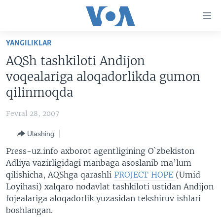
Bosh
sahifaga
boring
Boshiga
YANGILIKLAR
qayting
BOSH SAHIFA
AQSh tashkiloti Andijon
Qidiruvga
AMERIKA
voqealariga aloqadorlikda gumon
o'ting
MARKAZIY OSIYO
qilinmoqda
XALQARO
Fevral 28, 2007
VATANDOSHLAR
Ulashing
MULTIMEDIA
Press-uz.info axborot agentligining O`zbekiston
IJTIMOIY TARMOQLAR
AMERIKA MANZARALARI
Adliya vazirligidagi manbaga asoslanib ma’lum
qilishicha, AQShga qarashli
PROJECT HOPE
(Umid
INGLIZ TILI DARSLARI
XALQARO HAYOT
FACEBOOK
Loyihasi) xalqaro nodavlat tashkiloti ustidan Andijon
EDITORIAL
VASHINGTON CHOYXONASI
YOUTUBE
fojealariga aloqadorlik yuzasidan tekshiruv ishlari
boshlangan.
MOBIL-SALOM!
INSTAGRAM
Learning English