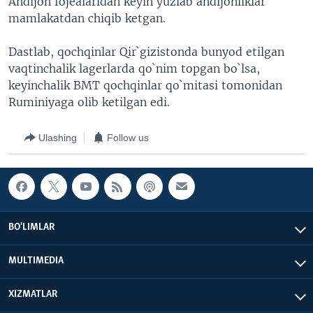
Andijon fojealaridan keyin yuzlab andijonliklar
mamlakatdan chiqib ketgan.
Dastlab, qochqinlar Qir`gizistonda bunyod etilgan
vaqtinchalik lagerlarda qo`nim topgan bo`lsa,
keyinchalik BMT qochqinlar qo`mitasi tomonidan
Ruminiyaga olib ketilgan edi.
Ulashing
Follow us
BO'LIMLAR
MULTIMEDIA
XIZMATLAR