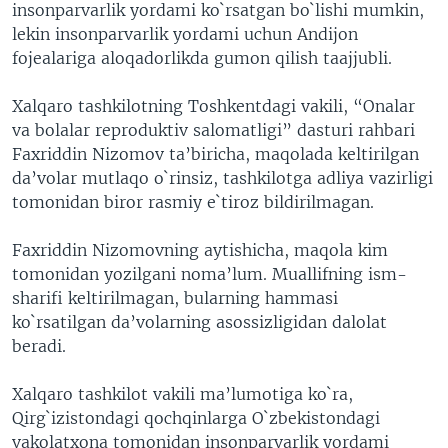
insonparvarlik yordami ko`rsatgan bo`lishi mumkin,
lekin insonparvarlik yordami uchun Andijon
fojealariga aloqadorlikda gumon qilish taajjubli.
Xalqaro tashkilotning Toshkentdagi vakili, “Onalar
va bolalar reproduktiv salomatligi” dasturi rahbari
Faxriddin Nizomov ta’biricha, maqolada keltirilgan
da’volar mutlaqo o`rinsiz, tashkilotga adliya vazirligi
tomonidan biror rasmiy e`tiroz bildirilmagan.
Faxriddin Nizomovning aytishicha, maqola kim
tomonidan yozilgani noma’lum. Muallifning ism-
sharifi keltirilmagan, bularning hammasi
ko`rsatilgan da’volarning asossizligidan dalolat
beradi.
Xalqaro tashkilot vakili ma’lumotiga ko`ra,
Qirg`izistondagi qochqinlarga O`zbekistondagi
vakolatxona tomonidan insonparvarlik yordami