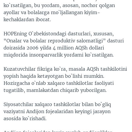
ko`rsatilgan, bu yordam, asosan, nochor qolgan
ayollar va bolalarga mo`ljallangan kiyim-
kechaklardan iborat.
HOPEning O`zbekistondagi dasturlari, xususan,
“Onalar va bolalar reproduktiv salomatligi” dasturi
doirasida 2006 yilda 4 million AQSh dollari
miqdorida insonparvarlik yordami ko`rsatilgan.
Kuzatuvchilar fikriga ko`ra, masala AQSh tashkilotini
yopish haqida ketayotgan bo`lishi mumkin.
Hozirgacha o`nlab xalqaro tashkilotlar faoliyati
tugatilib, mamlakatdan chiqarib yuborilgan.
Siyosatchilar xalqaro tashkilotlar bilan bo`gliq
vaziyatni Andijon fojealaridan keyingi jarayon
asosida ko`rishadi.