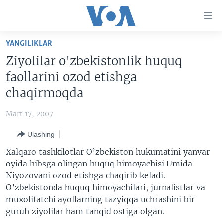
Bosh
sahifaga
boring
Boshiga
YANGILIKLAR
qayting
BOSH SAHIFA
Ziyolilar o'zbekistonlik huquq
Qidiruvga
AMERIKA
faollarini ozod etishga
o'ting
MARKAZIY OSIYO
chaqirmoqda
XALQARO
Mart 17, 2007
VATANDOSHLAR
Ulashing
MULTIMEDIA
Xalqaro tashkilotlar O’zbekiston hukumatini yanvar
IJTIMOIY TARMOQLAR
AMERIKA MANZARALARI
oyida hibsga olingan huquq himoyachisi Umida
Niyozovani ozod etishga chaqirib keladi.
INGLIZ TILI DARSLARI
XALQARO HAYOT
FACEBOOK
O’zbekistonda huquq himoyachilari, jurnalistlar va
EDITORIAL
VASHINGTON CHOYXONASI
YOUTUBE
muxolifatchi ayollarning tazyiqqa uchrashini bir
guruh ziyolilar ham tanqid ostiga olgan.
MOBIL-SALOM!
INSTAGRAM
Learning English