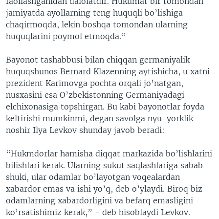
faollashganidan dalolatdir. Hukumat bir tomondan
jamiyatda ayollarning teng huquqli bo’lishiga
chaqirmoqda, lekin boshqa tomondan ularning
huquqlarini poymol etmoqda.”
Bayonot tashabbusi bilan chiqqan germaniyalik
huquqshunos Bernard Klazenning aytishicha, u xatni
prezident Karimovga pochta orqali jo’natgan,
nusxasini esa O’zbekistonning Germaniyadagi
elchixonasiga topshirgan. Bu kabi bayonotlar foyda
keltirishi mumkinmi, degan savolga nyu-yorklik
noshir Ilya Levkov shunday javob beradi:
“Hukmdorlar hamisha diqqat markazida bo’lishlarini
bilishlari kerak. Ularning sukut saqlashlariga sabab
shuki, ular odamlar bo’layotgan voqealardan
xabardor emas va ishi yo’q, deb o’ylaydi. Biroq biz
odamlarning xabardorligini va befarq emasligini
ko’rsatishimiz kerak,” - deb hisoblaydi Levkov.