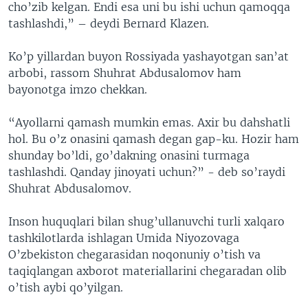
cho’zib kelgan. Endi esa uni bu ishi uchun qamoqqa
tashlashdi,” – deydi Bernard Klazen.
Ko’p yillardan buyon Rossiyada yashayotgan san’at
arbobi, rassom Shuhrat Abdusalomov ham
bayonotga imzo chekkan.
“Ayollarni qamash mumkin emas. Axir bu dahshatli
hol. Bu o’z onasini qamash degan gap-ku. Hozir ham
shunday bo’ldi, go’dakning onasini turmaga
tashlashdi. Qanday jinoyati uchun?” - deb so’raydi
Shuhrat Abdusalomov.
Inson huquqlari bilan shug’ullanuvchi turli xalqaro
tashkilotlarda ishlagan Umida Niyozovaga
O’zbekiston chegarasidan noqonuniy o’tish va
taqiqlangan axborot materiallarini chegaradan olib
o’tish aybi qo’yilgan.