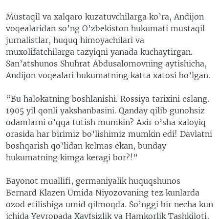
Mustaqil va xalqaro kuzatuvchilarga ko’ra, Andijon
voqealaridan so’ng O’zbekiston hukumati mustaqil
jurnalistlar, huquq himoyachilari va
muxolifatchilarga tazyiqni yanada kuchaytirgan.
San’atshunos Shuhrat Abdusalomovning aytishicha,
Andijon voqealari hukumatning katta xatosi bo’lgan.
“Bu halokatning boshlanishi. Rossiya tarixini eslang.
1905 yil qonli yakshanbasini. Qanday qilib gunohsiz
odamlarni o’qqa tutish mumkin? Axir o’sha xaloyiq
orasida har birimiz bo’lishimiz mumkin edi! Davlatni
boshqarish qo’lidan kelmas ekan, bunday
hukumatning kimga keragi bor?!”
Bayonot muallifi, germaniyalik huquqshunos
Bernard Klazen Umida Niyozovaning tez kunlarda
ozod etilishiga umid qilmoqda. So’nggi bir necha kun
ichida Yevropada Xavfsizlik va Hamkorlik Tashkiloti,