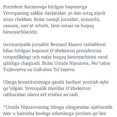
VIDEO
ODNOKLASSNIKI
Prezident Karimovga bitilgan bayonotga
Yevropaning sakkiz davlatidan 30 dan ortiq ziyoli
XABARLAR SURATLARDA
TELEGRAM
imzo chekkan. Bular taniqli jurnalist, yozuvchi,
TWITTER
rassom, san’at arbobi, kino ustasi va huquq
himoyachilaridir.
SOUNDCLOUD
VOA
Germaniyalik jurnalist Bernard Klazen tashabbusi
bilan bitilgan bayonot O’zbekiston prezidentini
tutqunlikdagi uch nafar huquq himoyachisini ozod
qilishga chaqiradi. Bular Umida Niyozova, Mo’tabar
Tojiboyeva va Gulbahor To’rayeva.
Ularga konstitutsiyaga qarshi faoliyat yuritish aybi
qo’yilgan. Yevropalik ziyolilar O’zbekiston
rahbaridan ularni avf etishni so’radi.
“Umida Niyozovaning hibsga olinganidan ajablandik.
Axir u hamisha boshqa odamlarga yordam qo’lini