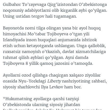
Gulbahor To’rayevaga Qirg’izistondan O’zbekistonga
noqonuniy adabiyotlarni olib kirganlik aybi qo’yilgan.
Uning ustidan tergov hali tugamagan.
Bayonotda nomi tilga olingan yana bir ayol huquq
himoyachisi Mo’tabar Tojiboyeva o’tgan yili
Irlandiyada inson huquqlari anjumanida ishtirok
etish uchun ketayotganda ushlangan. Unga qalloblik,
ruxsatsiz namoyish o’tkazish, davlat xizmatchilariga
tuhmat qilish ayblari qo’yilgan. Ayni damda
Tojiboyeva 8 yillik qamoq jazosini o’tamoqda.
Ayollarni ozod qilishga chaqirgan xalqaro ziyolilar
orasida Nyu-Yorkdagi
Liberty
nashriyotining rahbari,
siyosiy sharhlovchi Ilya Levkov ham bor.
“Hukumatning ayollarga qarshi tazyiqi
O’zbekistonda ularning siyosiy jihatdan