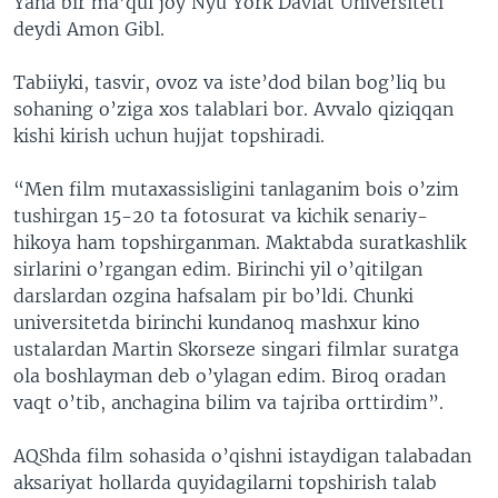
Yana bir ma’qul joy Nyu York Davlat Universiteti
deydi Amon Gibl.
Tabiiyki, tasvir, ovoz va iste’dod bilan bog’liq bu
sohaning o’ziga xos talablari bor. Avvalo qiziqqan
kishi kirish uchun hujjat topshiradi.
“Men film mutaxassisligini tanlaganim bois o’zim
tushirgan 15-20 ta fotosurat va kichik senariy-
hikoya ham topshirganman. Maktabda suratkashlik
sirlarini o’rgangan edim. Birinchi yil o’qitilgan
darslardan ozgina hafsalam pir bo’ldi. Chunki
universitetda birinchi kundanoq mashxur kino
ustalardan Martin Skorseze singari filmlar suratga
ola boshlayman deb o’ylagan edim. Biroq oradan
vaqt o’tib, anchagina bilim va tajriba orttirdim”.
AQShda film sohasida o’qishni istaydigan talabadan
aksariyat hollarda quyidagilarni topshirish talab