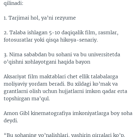
qilinadi:
1. Tarjimai hol, ya’ni rezyume
2. Talaba ishlagan 5-10 daqiqalik film, rasmlar,
fotosuratlar yoki qisqa hikoya-senariy.
3. Nima sababdan bu sohani va bu universitetda
o’qishni xohlayotgani haqida bayon
Aksariyat film maktablari chet ellik talabalarga
moliyaviy yordam beradi. Bu xildagi ko’mak va
grantlarni olish uchun hujjatlarni imkon qadar erta
topshirgan ma’qul.
Amon Gibl kinematografiya imkoniyatlarga boy soha
deydi.
“Bu sohaning yo’nalishlari, yashirin qirralari ko’p.