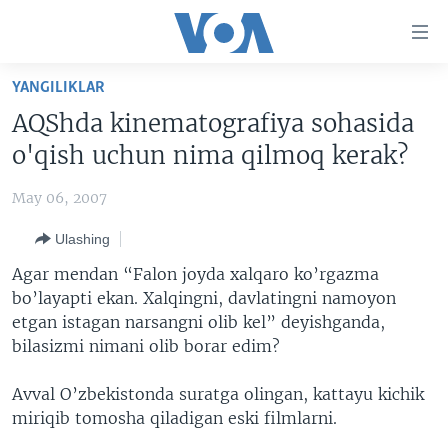
Bosh
sahifaga
boring
Boshiga
YANGILIKLAR
qayting
BOSH SAHIFA
AQShda kinematografiya sohasida
Qidiruvga
AMERIKA
o'qish uchun nima qilmoq kerak?
o'ting
MARKAZIY OSIYO
May 06, 2007
XALQARO
Ulashing
VATANDOSHLAR
Agar mendan “Falon joyda xalqaro ko’rgazma
MULTIMEDIA
bo’layapti ekan. Xalqingni, davlatingni namoyon
etgan istagan narsangni olib kel” deyishganda,
IJTIMOIY TARMOQLAR
AMERIKA MANZARALARI
bilasizmi nimani olib borar edim?
INGLIZ TILI DARSLARI
XALQARO HAYOT
FACEBOOK
Avval O’zbekistonda suratga olingan, kattayu kichik
EDITORIAL
VASHINGTON CHOYXONASI
YOUTUBE
miriqib tomosha qiladigan eski filmlarni.
MOBIL-SALOM!
INSTAGRAM
Learning English