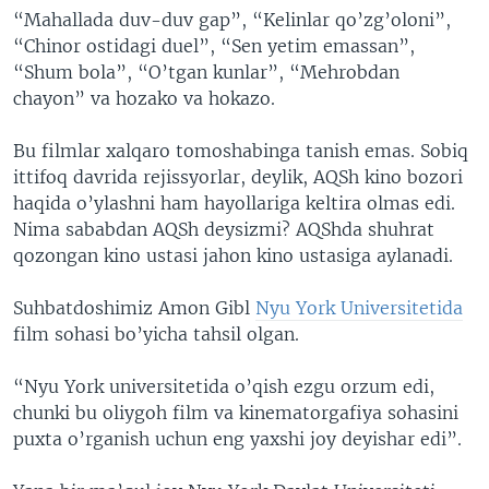
“Mahallada duv-duv gap”, “Kelinlar qo’zg’oloni”,
VIDEO
ODNOKLASSNIKI
“Chinor ostidagi duel”, “Sen yetim emassan”,
XABARLAR SURATLARDA
TELEGRAM
“Shum bola”, “O’tgan kunlar”, “Mehrobdan
chayon” va hozako va hokazo.
TWITTER
SOUNDCLOUD
VOA
Bu filmlar xalqaro tomoshabinga tanish emas. Sobiq
ittifoq davrida rejissyorlar, deylik, AQSh kino bozori
haqida o’ylashni ham hayollariga keltira olmas edi.
Nima sababdan AQSh deysizmi? AQShda shuhrat
qozongan kino ustasi jahon kino ustasiga aylanadi.
Suhbatdoshimiz Amon Gibl
Nyu York Universitetida
film sohasi bo’yicha tahsil olgan.
“Nyu York universitetida o’qish ezgu orzum edi,
chunki bu oliygoh film va kinematorgafiya sohasini
puxta o’rganish uchun eng yaxshi joy deyishar edi”.