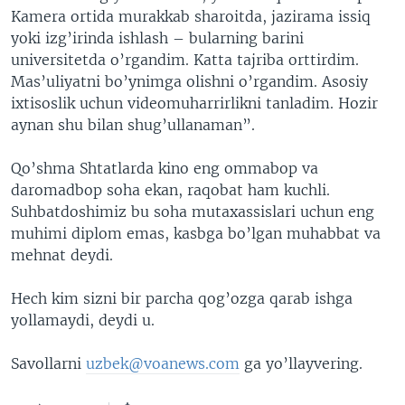
Kamera ortida murakkab sharoitda, jazirama issiq
yoki izg’irinda ishlash – bularning barini
universitetda o’rgandim. Katta tajriba orttirdim.
Mas’uliyatni bo’ynimga olishni o’rgandim. Asosiy
ixtisoslik uchun videomuharrirlikni tanladim. Hozir
aynan shu bilan shug’ullanaman”.
Qo’shma Shtatlarda kino eng ommabop va
daromadbop soha ekan, raqobat ham kuchli.
Suhbatdoshimiz bu soha mutaxassislari uchun eng
muhimi diplom emas, kasbga bo’lgan muhabbat va
mehnat deydi.
Hech kim sizni bir parcha qog’ozga qarab ishga
yollamaydi, deydi u.
Savollarni
uzbek@voanews.com
ga yo’llayvering.