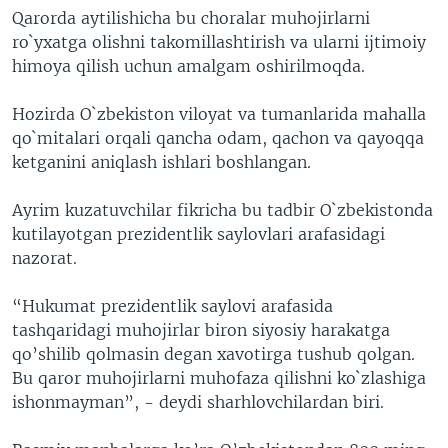
Qarorda aytilishicha bu choralar muhojirlarni
VIDEO
ODNOKLASSNIKI
ro`yxatga olishni takomillashtirish va ularni ijtimoiy
XABARLAR SURATLARDA
TELEGRAM
himoya qilish uchun amalgam oshirilmoqda.
TWITTER
Hozirda O`zbekiston viloyat va tumanlarida mahalla
SOUNDCLOUD
VOA
qo`mitalari orqali qancha odam, qachon va qayoqqa
ketganini aniqlash ishlari boshlangan.
Ayrim kuzatuvchilar fikricha bu tadbir O`zbekistonda
kutilayotgan prezidentlik saylovlari arafasidagi
nazorat.
“Hukumat prezidentlik saylovi arafasida
tashqaridagi muhojirlar biron siyosiy harakatga
qo’shilib qolmasin degan xavotirga tushub qolgan.
Bu qaror muhojirlarni muhofaza qilishni ko`zlashiga
ishonmayman”, - deydi sharhlovchilardan biri.