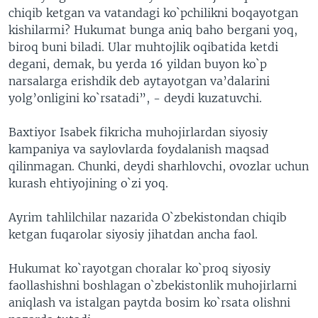
chiqib ketgan va vatandagi ko`pchilikni boqayotgan
kishilarmi? Hukumat bunga aniq baho bergani yoq,
biroq buni biladi. Ular muhtojlik oqibatida ketdi
degani, demak, bu yerda 16 yildan buyon ko`p
narsalarga erishdik deb aytayotgan va’dalarini
yolg’onligini ko`rsatadi”, - deydi kuzatuvchi.
Baxtiyor Isabek fikricha muhojirlardan siyosiy
kampaniya va saylovlarda foydalanish maqsad
qilinmagan. Chunki, deydi sharhlovchi, ovozlar uchun
kurash ehtiyojining o`zi yoq.
Ayrim tahlilchilar nazarida O`zbekistondan chiqib
ketgan fuqarolar siyosiy jihatdan ancha faol.
Hukumat ko`rayotgan choralar ko`proq siyosiy
faollashishni boshlagan o`zbekistonlik muhojirlarni
aniqlash va istalgan paytda bosim ko`rsata olishni