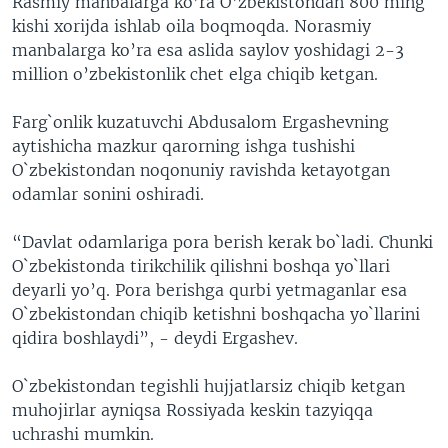
Rasmiy manbalarga ko’ra O’zbekistondan 800 ming
kishi xorijda ishlab oila boqmoqda. Norasmiy
manbalarga ko’ra esa aslida saylov yoshidagi 2-3
million o’zbekistonlik chet elga chiqib ketgan.
Farg`onlik kuzatuvchi Abdusalom Ergashevning
aytishicha mazkur qarorning ishga tushishi
O`zbekistondan noqonuniy ravishda ketayotgan
odamlar sonini oshiradi.
“Davlat odamlariga pora berish kerak bo`ladi. Chunki
O`zbekistonda tirikchilik qilishni boshqa yo`llari
deyarli yo’q. Pora berishga qurbi yetmaganlar esa
O`zbekistondan chiqib ketishni boshqacha yo`llarini
qidira boshlaydi”, - deydi Ergashev.
O`zbekistondan tegishli hujjatlarsiz chiqib ketgan
muhojirlar ayniqsa Rossiyada keskin tazyiqqa
uchrashi mumkin.