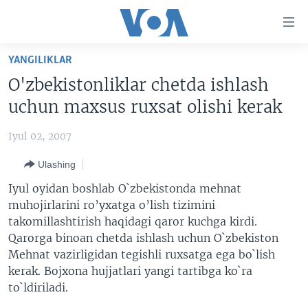
Bosh
sahifaga
boring
Boshiga
YANGILIKLAR
qayting
BOSH SAHIFA
O'zbekistonliklar chetda ishlash
Qidiruvga
AMERIKA
uchun maxsus ruxsat olishi kerak
o'ting
MARKAZIY OSIYO
Iyul 02, 2007
XALQARO
Ulashing
VATANDOSHLAR
Iyul oyidan boshlab O`zbekistonda mehnat
MULTIMEDIA
muhojirlarini ro’yxatga o’lish tizimini
takomillashtirish haqidagi qaror kuchga kirdi.
IJTIMOIY TARMOQLAR
AMERIKA MANZARALARI
Qarorga binoan chetda ishlash uchun O`zbekiston
INGLIZ TILI DARSLARI
XALQARO HAYOT
FACEBOOK
Mehnat vazirligidan tegishli ruxsatga ega bo`lish
kerak. Bojxona hujjatlari yangi tartibga ko`ra
EDITORIAL
VASHINGTON CHOYXONASI
YOUTUBE
to`ldiriladi.
MOBIL-SALOM!
INSTAGRAM
Learning English