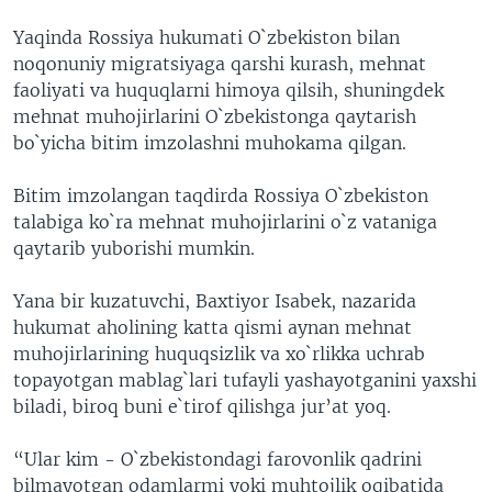
Yaqinda Rossiya hukumati O`zbekiston bilan
noqonuniy migratsiyaga qarshi kurash, mehnat
faoliyati va huquqlarni himoya qilsih, shuningdek
mehnat muhojirlarini O`zbekistonga qaytarish
bo`yicha bitim imzolashni muhokama qilgan.
Bitim imzolangan taqdirda Rossiya O`zbekiston
talabiga ko`ra mehnat muhojirlarini o`z vataniga
qaytarib yuborishi mumkin.
Yana bir kuzatuvchi, Baxtiyor Isabek, nazarida
hukumat aholining katta qismi aynan mehnat
muhojirlarining huquqsizlik va xo`rlikka uchrab
topayotgan mablag`lari tufayli yashayotganini yaxshi
biladi, biroq buni e`tirof qilishga jur’at yoq.
“Ular kim - O`zbekistondagi farovonlik qadrini
bilmayotgan odamlarmi yoki muhtojlik oqibatida