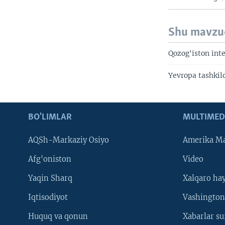
Shu mavzu
Qozog'iston int
Yevropa tashkilo
BO'LIMLAR
MULTIMED
AQSh-Markaziy Osiyo
Amerika Ma
Afg'oniston
Video
Yaqin Sharq
Xalqaro ha
Iqtisodiyot
Vashington
Huquq va qonun
Xabarlar su