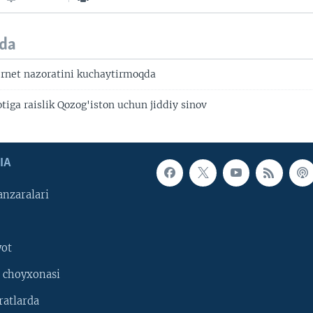
da
ernet nazoratini kuchaytirmoqda
tiga raislik Qozog'iston uchun jiddiy sinov
IA
nzaralari
yot
 choyxonasi
ratlarda