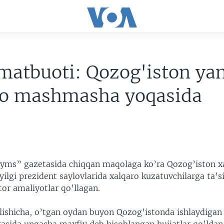
atbuoti: Qozog'iston yan
ro mashmasha yoqasida
ms” gazetasida chiqqan maqolaga ko’ra Qozog’iston xa
yilgi prezident saylovlarida xalqaro kuzatuvchilarga ta’s
or amaliyotlar qo’llagan.
lishicha, o’tgan oydan buyon Qozog’istonda ishlaydigan 