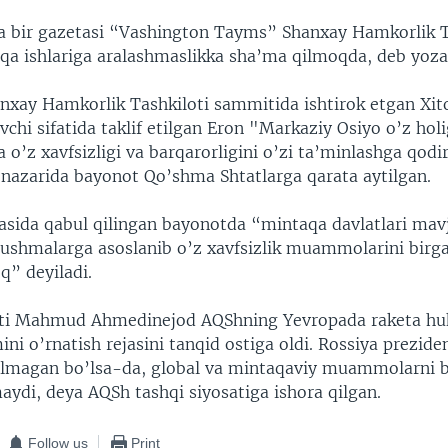
 bir gazetasi “Vashington Tayms” Shanxay Hamkorlik T
a ishlariga aralashmaslikka sha’ma qilmoqda, deb yoza
nxay Hamkorlik Tashkiloti sammitida ishtirok etgan Xit
hi sifatida taklif etilgan Eron "Markaziy Osiyo o’z holi
 o’z xavfsizligi va barqarorligini o’zi ta’minlashga qodi
 nazarida bayonot Qo’shma Shtatlarga qarata aytilgan.
sida qabul qilingan bayonotda “mintaqa davlatlari mav
ushmalarga asoslanib o’z xavfsizlik muammolarini birga
oq” deyiladi.
nti Mahmud Ahmedinejod AQShning Yevropada raketa hu
ni o’rnatish rejasini tanqid ostiga oldi. Rossiya prezide
olmagan bo’lsa-da, global va mintaqaviy muammolarni 
maydi, deya AQSh tashqi siyosatiga ishora qilgan.
Follow us
Print