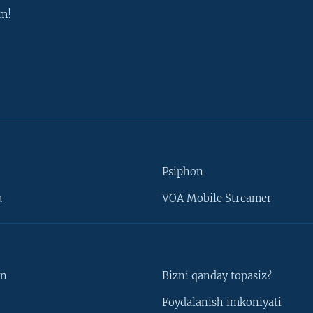
m!
Psiphon
a
VOA Mobile Streamer
un
Bizni qanday topasiz?
Foydalanish imkoniyati