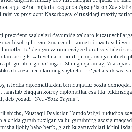
rasida ungacha maxfiy deb hisoblangan hujjatlar qo’lda
motlarga ko’ra, hujjatlar deganda Qozog’iston Xavfsizlik
 raisi va prezident Nazarboyev o’rtasidagi maxfiy xatla
gi prezident saylovlari davomida xalqaro kuzatuvchilarg
lar sarhisob qilingan. Xususan hukumatni maqtovchi va m
’lumotlar to’plangan va ommaviy axborot vositalari orq
shdan so’ng kuzatuvchilarni hordiq chiqarishga olib chiqi
 raqib guruhlarga bo’lingan. Shunga qaramay, Yevropada 
kiloti kuzatuvchilarining saylovlar bo’yicha xulosasi sa
g’istonlik diplomatlardan biri hujjatlar soxta demoqda. 
tanishib chiqqan xorijiy diplomatlar esa fikr bildirishg
i, deb yozadi "Nyu-York Tayms”.
rilishicha, Mustaqil Davlatlar Hamdo’stligi hududida say
n alohida guruh tuzilgan va bu guruhning asosiy maqsadi
amisha ijobiy baho berib, g’arb kuzatuvchilari ishini izda