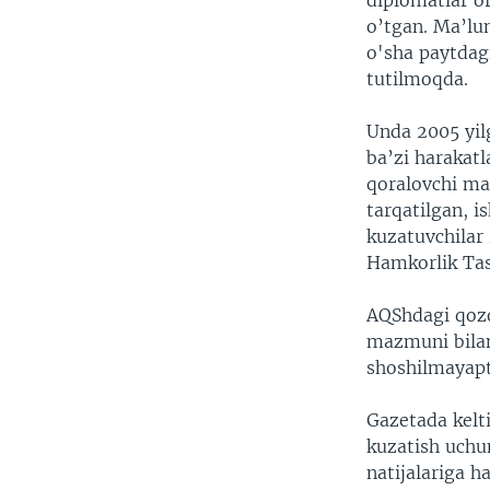
diplomatlar o
VIDEO
ODNOKLASSNIKI
o’tgan. Ma’lu
XABARLAR SURATLARDA
TELEGRAM
o'sha paytdagi
tutilmoqda.
TWITTER
SOUNDCLOUD
Unda 2005 yil
ba’zi harakat
qoralovchi ma
tarqatilgan, i
kuzatuvchilar
Hamkorlik Tash
AQShdagi qozo
mazmuni bilan 
shoshilmayapt
Gazetada kelti
kuzatish uchu
natijalariga h