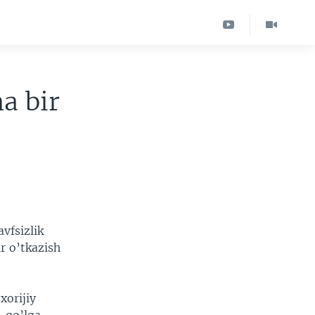
a bir
vfsizlik
ir o’tkazish
xorijiy