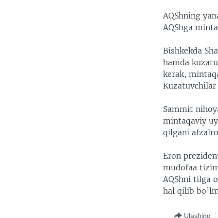
AQShning yana
AQShga mintaq
Bishkekda Sha
hamda kuzatuvc
kerak, mintaqa
Kuzatuvchilar
Sammit nihoya
mintaqaviy uy
qilgani afzalr
Eron prezide
mudofaa tizimi
AQShni tilga 
hal qilib bo’l
Ulashing