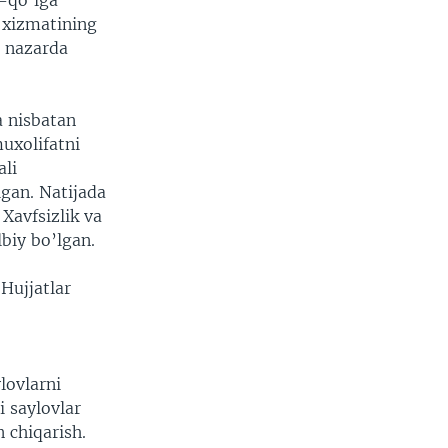
n-qo’lga
 xizmatining
r nazarda
a nisbatan
uxolifatni
ali
lgan. Natijada
Xavfsizlik va
lbiy bo’lgan.
Hujjatlar
a
lovlarni
 saylovlar
n chiqarish.