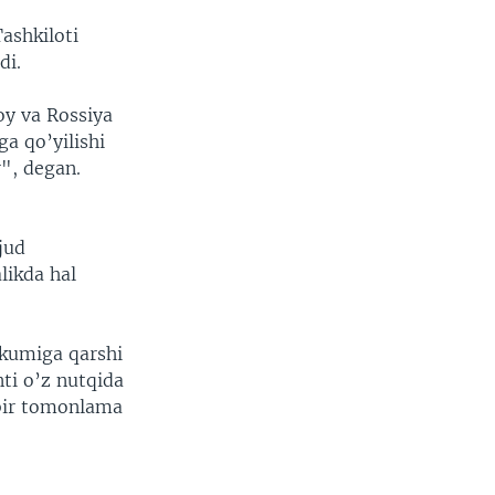
ashkiloti
di.
oy va Rossiya
ga qo’yilishi
r", degan.
jud
likda hal
kumiga qarshi
nti o’z nutqida
bir tomonlama