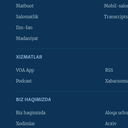
Matbuot
Mobil-salo
Salomatlik
Transcripts
Ilm-fan
Madaniyat
XIZMATLAR
VOA App
RSS
Learning English
Podcast
Xabarnom
BIZ HAQIMIZDA
Biz haqimizda
Aloqa uch
Xodimlar
Arxiv
VOA