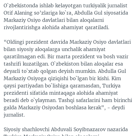
O`zbekistonda ishlab kelayotgan turkiyalik jurnalist
VIDEO
ODNOKLASSNIKI
Otif Alaning so’zlariga ko`ra, Abdulla Gul siyosatida
XABARLAR SURATLARDA
TELEGRAM
Markaziy Osiyo davlatlari bilan aloqalarni
rivojlantirishga alohida ahamiyat qaratiladi.
TWITTER
SOUNDCLOUD
VOA
“Oldingi prezident davrida Markaziy Osiyo davlatlari
bilan siyosiy aloqalarga unchalik ahamiyat
qaratilmagan edi. Bir marta prezident va bosh vazir
tashrifi kuzatilgan. O`zbekiston bilan aloqalar esa
deyarli to`xtab qolgan deyish mumkin. Abdulla Gul
Markaziy Osiyoga qiziqishi bo`lgan bir kishi. Kim
qaysi partiyadan bo`lishiga qaramasdan, Turkiya
prezidenti sifatida mintaqaga alohida ahamiyat
beradi deb o`ylayman. Tashqi safarlarini ham birinchi
galda Markaziy Osiyodan boshlasa kerak”, - deydi
jurnalist.
Siyosiy sharhlovchi Abduvali Soyibnazarov nazarida