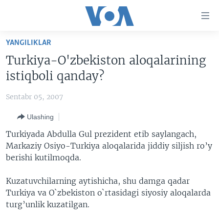
Bosh
sahifaga
boring
Boshiga
YANGILIKLAR
qayting
BOSH SAHIFA
Turkiya-O'zbekiston aloqalarining
Qidiruvga
AMERIKA
istiqboli qanday?
o'ting
MARKAZIY OSIYO
Sentabr 05, 2007
XALQARO
Ulashing
VATANDOSHLAR
Turkiyada Abdulla Gul prezident etib saylangach,
MULTIMEDIA
Markaziy Osiyo-Turkiya aloqalarida jiddiy siljish ro’y
berishi kutilmoqda.
IJTIMOIY TARMOQLAR
AMERIKA MANZARALARI
INGLIZ TILI DARSLARI
XALQARO HAYOT
FACEBOOK
Kuzatuvchilarning aytishicha, shu damga qadar
Turkiya va O`zbekiston o`rtasidagi siyosiy aloqalarda
EDITORIAL
VASHINGTON CHOYXONASI
YOUTUBE
turg’unlik kuzatilgan.
MOBIL-SALOM!
INSTAGRAM
Learning English