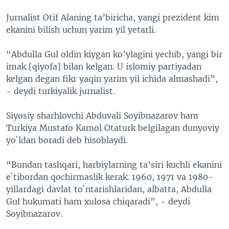
Jurnalist Otif Alaning ta’biricha, yangi prezident kim
ekanini bilish uchun yarim yil yetarli.
“Abdulla Gul oldin kiygan ko’ylagini yechib, yangi bir
imak [qiyofa] bilan kelgan. U islomiy partiyadan
kelgan degan fikr yaqin yarim yil ichida almashadi”,
- deydi turkiyalik jurnalist.
Siyosiy sharhlovchi Abduvali Soyibnazarov ham
Turkiya Mustafo Kamol Otaturk belgilagan dunyoviy
yo`ldan boradi deb hisoblaydi.
“Bundan tashqari, harbiylarning ta’siri kuchli ekanini
e`tibordan qochirmaslik kerak. 1960, 1971 va 1980-
yillardagi davlat to`ntarishlaridan, albatta, Abdulla
Gul hukumati ham xulosa chiqaradi”, - deydi
Soyibnazarov.