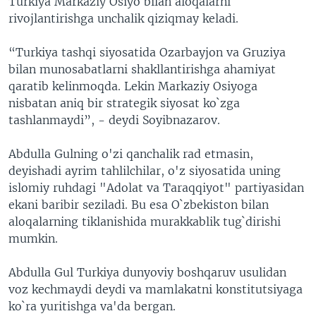
Turkiya Markaziy Osiyo bilan aloqalarni
rivojlantirishga unchalik qiziqmay keladi.
“Turkiya tashqi siyosatida Ozarbayjon va Gruziya
bilan munosabatlarni shakllantirishga ahamiyat
qaratib kelinmoqda. Lekin Markaziy Osiyoga
nisbatan aniq bir strategik siyosat ko`zga
tashlanmaydi”, - deydi Soyibnazarov.
Abdulla Gulning o'zi qanchalik rad etmasin,
deyishadi ayrim tahlilchilar, o'z siyosatida uning
islomiy ruhdagi "Adolat va Taraqqiyot" partiyasidan
ekani baribir seziladi. Bu esa O`zbekiston bilan
aloqalarning tiklanishida murakkablik tug`dirishi
mumkin.
Abdulla Gul Turkiya dunyoviy boshqaruv usulidan
voz kechmaydi deydi va mamlakatni konstitutsiyaga
ko`ra yuritishga va'da bergan.