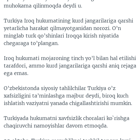
muhokama qilinmoqda deydi u.
VIDEO
ODNOKLASSNIKI
XABARLAR SURATLARDA
TELEGRAM
Turkiya Iroq hukumatining kurd jangarilariga qarshi
yetarlicha harakat qilmayotganidan norozi. O’n
TWITTER
minglab turk qo’shinlari Iroqqa kirish niyatida
SOUNDCLOUD
VOA
chegaraga to’plangan.
Iroq hukumati mojaroning tinch yo’l bilan hal etilishi
tarafdori, ammo kurd jangarilariga qarshi aniq rejaga
ega emas.
O’zbekistonda siyosiy tahlilchilar Turkiya o’z
xafsizligini ta’minlashga majbur deydi, biroq kuch
ishlatish vaziyatni yanada chigallashtirishi mumkin.
Turkiyada hukumatni xavfsizlik choralari ko`rishga
chaqiruvchi namoyishlar davom etmoqda.