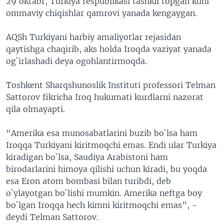
29 oktabr, Turkiya respublikasi tashkil topgan kuni
ommaviy chiqishlar qamrovi yanada kengaygan.
AQSh Turkiyani harbiy amaliyotlar rejasidan
qaytishga chaqirib, aks holda Iroqda vaziyat yanada
og`irlashadi deya ogohlantirmoqda.
Toshkent Sharqshunoslik Instituti professori Telman
Sattorov fikricha Iroq hukumati kurdlarni nazorat
qila olmayapti.
“Amerika esa munosabatlarini buzib bo`lsa ham
Iroqqa Turkiyani kiritmoqchi emas. Endi ular Turkiya
kiradigan bo`lsa, Saudiya Arabistoni ham
birodarlarini himoya qilishi uchun kiradi, bu yoqda
esa Eron atom bombasi bilan turibdi, deb
o`ylayotgan bo`lishi mumkin. Amerika neftga boy
bo`lgan Iroqqa hech kimni kiritmoqchi emas”, -
deydi Telman Sattorov.