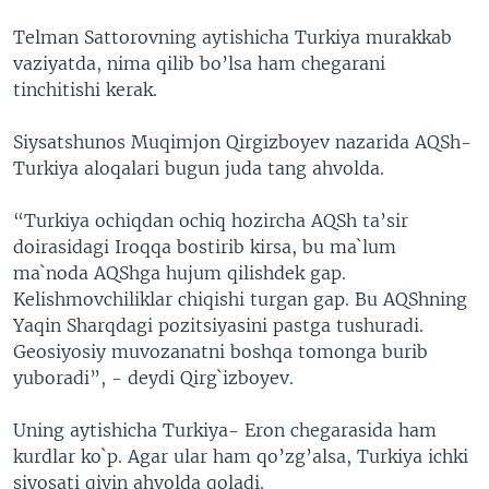
Telman Sattorovning aytishicha Turkiya murakkab
vaziyatda, nima qilib bo’lsa ham chegarani
tinchitishi kerak.
Siysatshunos Muqimjon Qirgizboyev nazarida AQSh-
Turkiya aloqalari bugun juda tang ahvolda.
“Turkiya ochiqdan ochiq hozircha AQSh ta’sir
doirasidagi Iroqqa bostirib kirsa, bu ma`lum
ma`noda AQShga hujum qilishdek gap.
Kelishmovchiliklar chiqishi turgan gap. Bu AQShning
Yaqin Sharqdagi pozitsiyasini pastga tushuradi.
Geosiyosiy muvozanatni boshqa tomonga burib
yuboradi”, - deydi Qirg`izboyev.
Uning aytishicha Turkiya- Eron chegarasida ham
kurdlar ko`p. Agar ular ham qo’zg’alsa, Turkiya ichki
siyosati qiyin ahvolda qoladi.