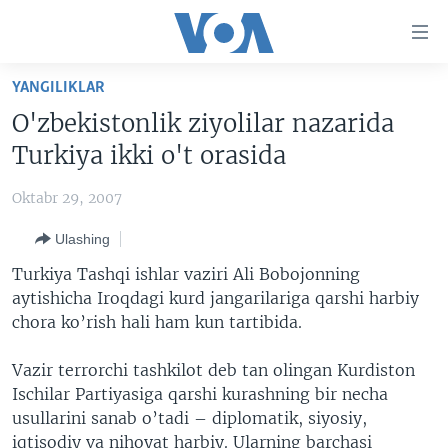
Bosh
sahifaga
boring
Boshiga
YANGILIKLAR
qayting
BOSH SAHIFA
O'zbekistonlik ziyolilar nazarida
Qidiruvga
AMERIKA
Turkiya ikki o't orasida
o'ting
MARKAZIY OSIYO
Oktabr 29, 2007
XALQARO
Ulashing
VATANDOSHLAR
Turkiya Tashqi ishlar vaziri Ali Bobojonning
MULTIMEDIA
aytishicha Iroqdagi kurd jangarilariga qarshi harbiy
chora ko’rish hali ham kun tartibida.
IJTIMOIY TARMOQLAR
AMERIKA MANZARALARI
INGLIZ TILI DARSLARI
XALQARO HAYOT
FACEBOOK
Vazir terrorchi tashkilot deb tan olingan Kurdiston
Ischilar Partiyasiga qarshi kurashning bir necha
EDITORIAL
VASHINGTON CHOYXONASI
YOUTUBE
usullarini sanab o’tadi – diplomatik, siyosiy,
MOBIL-SALOM!
INSTAGRAM
iqtisodiy va nihoyat harbiy. Ularning barchasi
Learning English