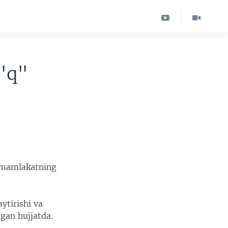
'q"
u mamlakatning
ytirishi va
rgan hujjatda.