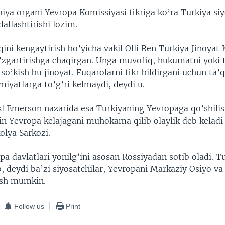
roiya organi Yevropa Komissiyasi fikriga ko’ra Turkiya siy
dallashtirishi lozim.
qini kengaytirish bo’yicha vakil Olli Ren Turkiya Jinoyat
’zgartirishga chaqirgan. Unga muvofiq, hukumatni yoki t
o’kish bu jinoyat. Fuqarolarni fikr bildirgani uchun ta’q
iyatlarga to’g’ri kelmaydi, deydi u.
kl Emerson nazarida esa Turkiyaning Yevropaga qo’shilis
in Yevropa kelajagani muhokama qilib olaylik deb keladi
olya Sarkozi.
a davlatlari yonilg’ini asosan Rossiyadan sotib oladi. Tu
, deydi ba’zi siyosatchilar, Yevropani Markaziy Osiyo va
ash mumkin.
Follow us
Print