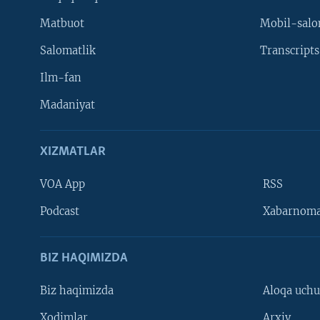
Matbuot
Mobil-salo
Salomatlik
Transcripts
Ilm-fan
Madaniyat
XIZMATLAR
VOA App
RSS
Learning English
Podcast
Xabarnom
BIZ HAQIMIZDA
Biz haqimizda
Aloqa uch
Xodimlar
Arxiv