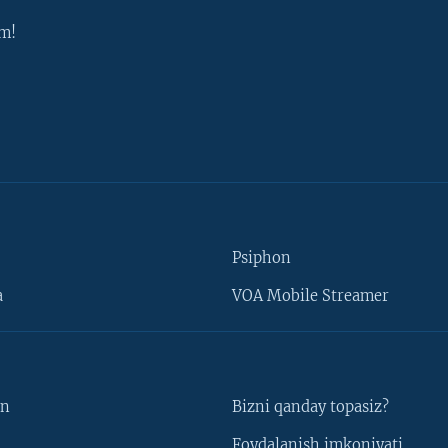
m!
Psiphon
a
VOA Mobile Streamer
un
Bizni qanday topasiz?
Foydalanish imkoniyati