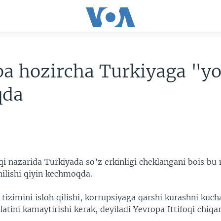
a hozircha Turkiyaga "yo
qda
oqi nazarida Turkiyada so’z erkinligi cheklangani bois b
hilishi qiyin kechmoqda.
 tizimini isloh qilishi, korrupsiyaga qarshi kurashni kucha
latini kamaytirishi kerak, deyiladi Yevropa Ittifoqi chiqa