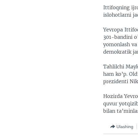
VIDEO
ODNOKLASSNIKI
Ittifoqning ij
XABARLAR SURATLARDA
TELEGRAM
islohotlarni ja
TWITTER
Yevropa Ittifo
SOUNDCLOUD
301-bandini o
yomonlash va s
demokratik jam
Tahlilchi May
ham ko’p. Old
prezidenti Nik
Hozirda Yevrop
quvur yotqizib
bilan ta’minl
Ulashing