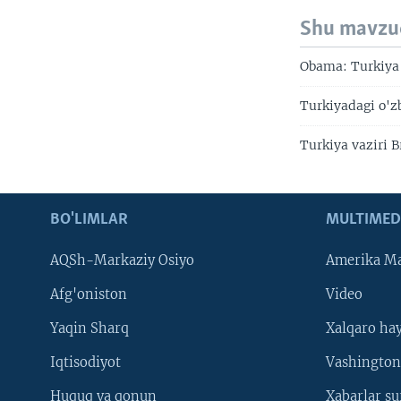
Shu mavzu
Obama: Turkiya 
Turkiyadagi o'zb
Turkiya vaziri B
BO'LIMLAR
MULTIMED
AQSh-Markaziy Osiyo
Amerika Ma
Afg'oniston
Video
Yaqin Sharq
Xalqaro ha
Iqtisodiyot
Vashington
Huquq va qonun
Xabarlar su