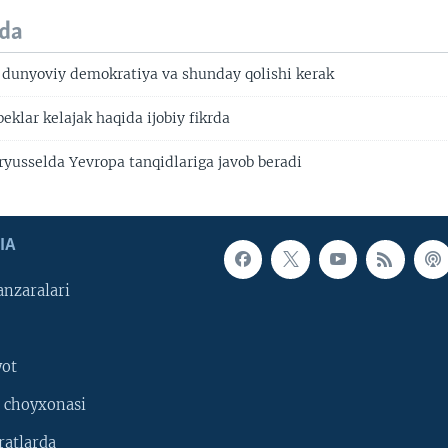
da
dunyoviy demokratiya va shunday qolishi kerak
eklar kelajak haqida ijobiy fikrda
ryusselda Yevropa tanqidlariga javob beradi
IA
nzaralari
yot
 choyxonasi
ratlarda