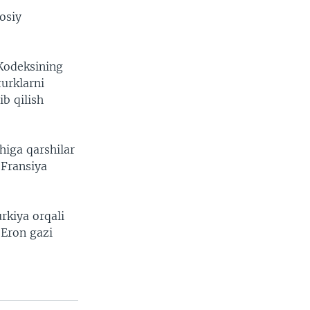
osiy
 Kodeksining
urklarni
ib qilish
higa qarshilar
 Fransiya
rkiya orqali
 Eron gazi