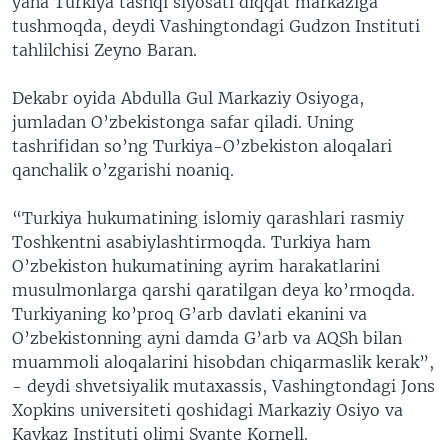
yana Turkiya tashqi siyosati diqqat markaziga
tushmoqda, deydi Vashingtondagi Gudzon Instituti
tahlilchisi Zeyno Baran.
Dekabr oyida Abdulla Gul Markaziy Osiyoga,
jumladan O’zbekistonga safar qiladi. Uning
tashrifidan so’ng Turkiya-O’zbekiston aloqalari
qanchalik o’zgarishi noaniq.
“Turkiya hukumatining islomiy qarashlari rasmiy
Toshkentni asabiylashtirmoqda. Turkiya ham
O’zbekiston hukumatining ayrim harakatlarini
musulmonlarga qarshi qaratilgan deya ko’rmoqda.
Turkiyaning ko’proq G’arb davlati ekanini va
O’zbekistonning ayni damda G’arb va AQSh bilan
muammoli aloqalarini hisobdan chiqarmaslik kerak”,
- deydi shvetsiyalik mutaxassis, Vashingtondagi Jons
Xopkins universiteti qoshidagi Markaziy Osiyo va
Kavkaz Instituti olimi Svante Kornell.