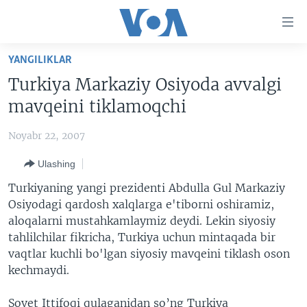
Bosh
sahifaga
boring
Boshiga
YANGILIKLAR
qayting
BOSH SAHIFA
Turkiya Markaziy Osiyoda avvalgi
Qidiruvga
AMERIKA
mavqeini tiklamoqchi
o'ting
MARKAZIY OSIYO
Noyabr 22, 2007
XALQARO
Ulashing
VATANDOSHLAR
Turkiyaning yangi prezidenti Abdulla Gul Markaziy
MULTIMEDIA
Osiyodagi qardosh xalqlarga e'tiborni oshiramiz,
aloqalarni mustahkamlaymiz deydi. Lekin siyosiy
IJTIMOIY TARMOQLAR
AMERIKA MANZARALARI
tahlilchilar fikricha, Turkiya uchun mintaqada bir
INGLIZ TILI DARSLARI
XALQARO HAYOT
FACEBOOK
vaqtlar kuchli bo'lgan siyosiy mavqeini tiklash oson
kechmaydi.
EDITORIAL
VASHINGTON CHOYXONASI
YOUTUBE
MOBIL-SALOM!
INSTAGRAM
Sovet Ittifoqi qulaganidan so’ng Turkiya
Learning English