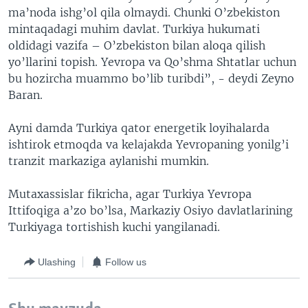
ma’noda ishg’ol qila olmaydi. Chunki O’zbekiston
mintaqadagi muhim davlat. Turkiya hukumati
oldidagi vazifa – O’zbekiston bilan aloqa qilish
yo’llarini topish. Yevropa va Qo’shma Shtatlar uchun
bu hozircha muammo bo’lib turibdi”, - deydi Zeyno
Baran.
Ayni damda Turkiya qator energetik loyihalarda
ishtirok etmoqda va kelajakda Yevropaning yonilg’i
tranzit markaziga aylanishi mumkin.
Mutaxassislar fikricha, agar Turkiya Yevropa
Ittifoqiga a’zo bo’lsa, Markaziy Osiyo davlatlarining
Turkiyaga tortishish kuchi yangilanadi.
Ulashing
Follow us