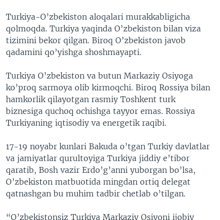
Turkiya-O’zbekiston aloqalari murakkabligicha
qolmoqda. Turkiya yaqinda O’zbekiston bilan viza
tizimini bekor qilgan. Biroq O’zbekiston javob
qadamini qo’yishga shoshmayapti.
Turkiya O’zbekiston va butun Markaziy Osiyoga
ko’proq sarmoya olib kirmoqchi. Biroq Rossiya bilan
hamkorlik qilayotgan rasmiy Toshkent turk
biznesiga quchoq ochishga tayyor emas. Rossiya
Turkiyaning iqtisodiy va energetik raqibi.
17-19 noyabr kunlari Bakuda o’tgan Turkiy davlatlar
va jamiyatlar qurultoyiga Turkiya jiddiy e’tibor
qaratib, Bosh vazir Erdo’g’anni yuborgan bo’lsa,
O’zbekiston matbuotida mingdan ortiq delegat
qatnashgan bu muhim tadbir chetlab o’tilgan.
“O’zbekistonsiz Turkiya Markaziy Osiyoni ijobiy