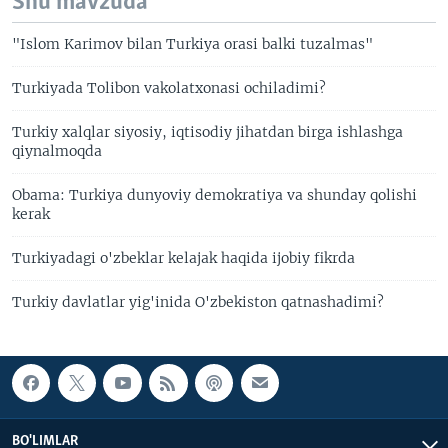
Shu mavzuda
"Islom Karimov bilan Turkiya orasi balki tuzalmas"
Turkiyada Tolibon vakolatxonasi ochiladimi?
Turkiy xalqlar siyosiy, iqtisodiy jihatdan birga ishlashga
qiynalmoqda
Obama: Turkiya dunyoviy demokratiya va shunday qolishi
kerak
Turkiyadagi o'zbeklar kelajak haqida ijobiy fikrda
Turkiy davlatlar yig'inida O'zbekiston qatnashadimi?
BO'LIMLAR