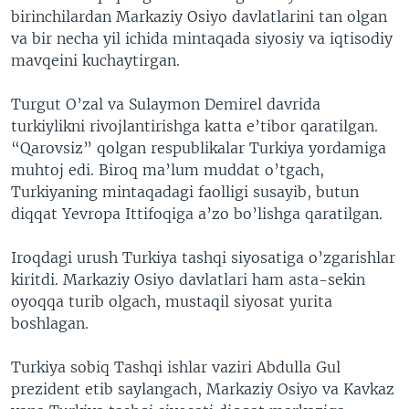
birinchilardan Markaziy Osiyo davlatlarini tan olgan
VIDEO
ODNOKLASSNIKI
va bir necha yil ichida mintaqada siyosiy va iqtisodiy
XABARLAR SURATLARDA
TELEGRAM
mavqeini kuchaytirgan.
TWITTER
Turgut O’zal va Sulaymon Demirel davrida
SOUNDCLOUD
VOA
turkiylikni rivojlantirishga katta e’tibor qaratilgan.
“Qarovsiz” qolgan respublikalar Turkiya yordamiga
muhtoj edi. Biroq ma’lum muddat o’tgach,
Turkiyaning mintaqadagi faolligi susayib, butun
diqqat Yevropa Ittifoqiga a’zo bo’lishga qaratilgan.
Iroqdagi urush Turkiya tashqi siyosatiga o’zgarishlar
kiritdi. Markaziy Osiyo davlatlari ham asta-sekin
oyoqqa turib olgach, mustaqil siyosat yurita
boshlagan.
Turkiya sobiq Tashqi ishlar vaziri Abdulla Gul
prezident etib saylangach, Markaziy Osiyo va Kavkaz