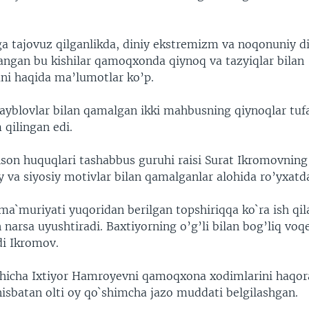
ga tajovuz qilganlikda, diniy ekstremizm va noqonuniy d
langan bu kishilar qamoqxonda qiynoq va tazyiqlar bilan
ni haqida ma’lumotlar ko’p.
 ayblovlar bilan qamalgan ikki mahbusning qiynoqlar tufa
 qilingan edi.
nson huquqlari tashabbus guruhi raisi Surat Ikromovnin
iy va siyosiy motivlar bilan qamalganlar alohida ro’yxatd
`muriyati yuqoridan berilgan topshiriqqa ko`ra ish qila
 narsa uyushtiradi. Baxtiyorning o’g’li bilan bog’liq vo
di Ikromov.
shicha Ixtiyor Hamroyevni qamoqxona xodimlarini haqora
nisbatan olti oy qo`shimcha jazo muddati belgilashgan.