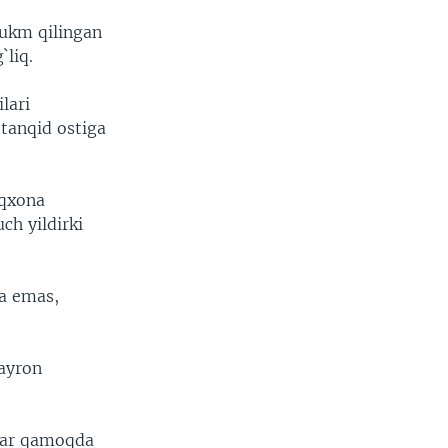
hukm qilingan
`liq.
lari
 tanqid ostiga
oqxona
ch yildirki
ga emas,
ayron
rlar qamoqda