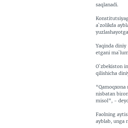
saqlanadi.
Konstitutsiya
a`zolikda ayb
yuzlashayotga
Yaqinda diniy
etgani ma`lum
O`zbekiston i
qilishicha din
“Qamoqxona ma
nisbatan biron
misol”, - dey
Faolning ayti
ayblab, unga 