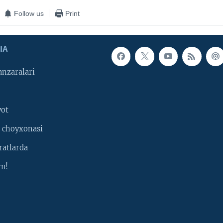
Follow us
Print
IA
nzaralari
yot
 choyxonasi
ratlarda
m!