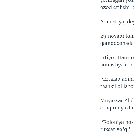
yetmagan yosh
VIDEO
ODNOKLASSNIKI
ozod etilishi 
XABARLAR SURATLARDA
TELEGRAM
Amnistiya, de
TWITTER
SOUNDCLOUD
29 noyabr kun
qamoqxonada q
Ixtiyor Hamro
amnistiya e`lo
“Ertalab amnis
tashkil qilish
Muyassar Abdu
chaqirib yash
“Koloniya bosh
ruxsat yo’q”, 