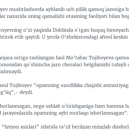
yev mushtlashuvda ayblanib uch yillik qamoq jazosiga 
llar nazarida uning qamalishi otasining faoliyati bilan bog
oyevning o'zi yaqinda Dublinda o`tgan huquq himoyachi
tirok etib qaytdi. U yerda O’zbekistondagi ahvol keskin
panjara ortiga tashlangan faol Mo’tabar Tojiboyeva qam
monidan qo`shimcha jazo choralari belgilanishi tufayli u
ushmaydi.
asul Tojiboyev "opamning ozodlikka chiqishi amnistiya
'liq",- deydi.
sbotlanmagan, nega ushlab o`tirishganiga ham hamma h
ud jarayonlarida opamning aybi mutlaqo isbotlanmagan”.
 “Iymon asirlari” sifatida ta’rif berilgan minglab dindo