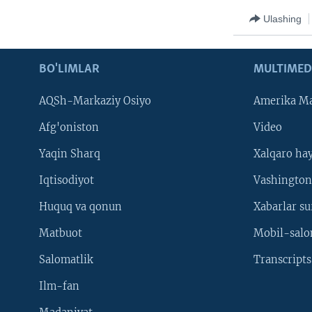
Ulashing
BO'LIMLAR
MULTIMED
AQSh-Markaziy Osiyo
Amerika Ma
Afg'oniston
Video
Yaqin Sharq
Xalqaro ha
Iqtisodiyot
Vashington
Huquq va qonun
Xabarlar su
Matbuot
Mobil-salo
Salomatlik
Transcripts
Ilm-fan