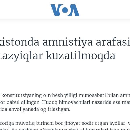
istonda amnistiya arafas
tazyiqlar kuzatilmoqda
7
 konstitutsiyaning o’n besh yilligi munosabati bilan amn
aror qabul qilingan. Huquq himoyachilari nazarida esa m
da ahvol yanada og’irlashgan.
aroriga muvofiq birinchi bor jinoyat sodir etgan ayollar,