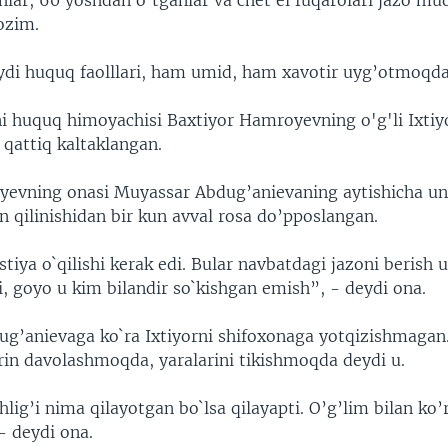
lar, 60 yoshdan o’tganlar va chet el fuqarolari jazo mu
lozim.
ydi huquq faolllari, ham umid, ham xavotir uyg’otmoqda
i huquq himoyachisi Baxtiyor Hamroyevning o'g'li Ixti
attiq kaltaklangan.
yevning onasi Muyassar Abdug’anievaning aytishicha uni
n qilinishidan bir kun avval rosa do’pposlangan.
tiya o`qilishi kerak edi. Bular navbatdagi jazoni berish 
di, goyo u kim bilandir so`kishgan emish”, - deydi ona.
g’anievaga ko`ra Ixtiyorni shifoxonaga yotqizishmagan.
irin davolashmoqda, yaralarini tikishmoqda deydi u.
lig’i nima qilayotgan bo`lsa qilayapti. O’g’lim bilan ko’
- deydi ona.