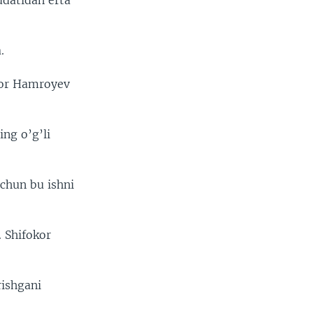
ddatidan erta
.
yor Hamroyev
ng o’g’li
uchun bu ishni
 Shifokor
rishgani