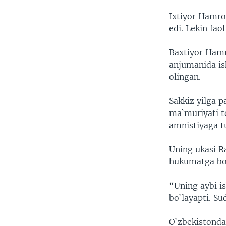
Ixtiyor Hamro
edi. Lekin fao
Baxtiyor Hamr
anjumanida ish
olingan.
Sakkiz yilga 
ma`muriyati to
amnistiyaga t
Uning ukasi R
hukumatga bog
“Uning aybi i
bo`layapti. S
O`zbekistonda