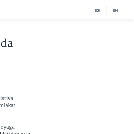
ida
istiya
amlakat
 voyaga