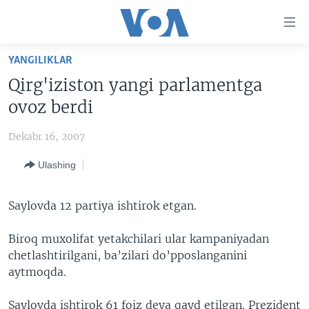
Bosh
sahifaga
boring
Boshiga
YANGILIKLAR
qayting
BOSH SAHIFA
Qirg'iziston yangi parlamentga
Qidiruvga
AMERIKA
ovoz berdi
o'ting
MARKAZIY OSIYO
Dekabr 16, 2007
XALQARO
Ulashing
VATANDOSHLAR
MULTIMEDIA
Saylovda 12 partiya ishtirok etgan.
IJTIMOIY TARMOQLAR
AMERIKA MANZARALARI
Biroq muxolifat yetakchilari ular kampaniyadan
INGLIZ TILI DARSLARI
XALQARO HAYOT
FACEBOOK
chetlashtirilgani, ba’zilari do’pposlanganini
aytmoqda.
EDITORIAL
VASHINGTON CHOYXONASI
YOUTUBE
MOBIL-SALOM!
INSTAGRAM
Saylovda ishtirok 61 foiz deya qayd etilgan. Prezident
Learning English