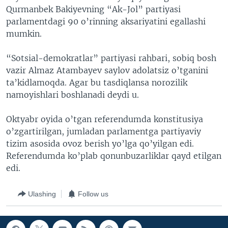
Qurmanbek Bakiyevning “Ak-Jol” partiyasi
VIDEO
ODNOKLASSNIKI
parlamentdagi 90 o’rinning aksariyatini egallashi
XABARLAR SURATLARDA
TELEGRAM
mumkin.
TWITTER
“Sotsial-demokratlar” partiyasi rahbari, sobiq bosh
SOUNDCLOUD
VOA
vazir Almaz Atambayev saylov adolatsiz o’tganini
ta’kidlamoqda. Agar bu tasdiqlansa norozilik
namoyishlari boshlanadi deydi u.
Oktyabr oyida o’tgan referendumda konstitusiya
o’zgartirilgan, jumladan parlamentga partiyaviy
tizim asosida ovoz berish yo’lga qo’yilgan edi.
Referendumda ko’plab qonunbuzarliklar qayd etilgan
edi.
Ulashing
Follow us