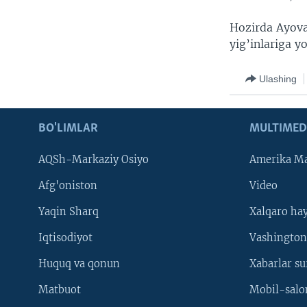
Hozirda Ayova
yig’inlariga y
Ulashing
BO'LIMLAR
MULTIMED
AQSh-Markaziy Osiyo
Amerika Ma
Afg'oniston
Video
Yaqin Sharq
Xalqaro ha
Iqtisodiyot
Vashington
Huquq va qonun
Xabarlar su
Matbuot
Mobil-salo