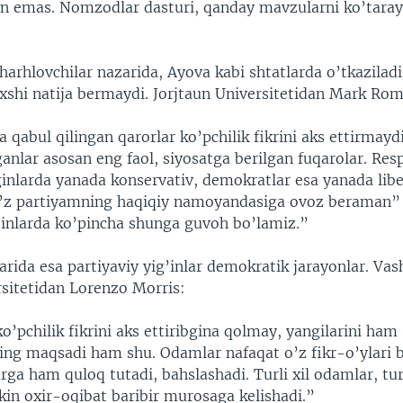
on emas. Nomzodlar dasturi, qanday mavzularni ko’taray
.
sharhlovchilar nazarida, Ayova kabi shtatlarda o’tkazilad
axshi natija bermaydi. Jorjtaun Universitetidan Mark Rom
a qabul qilingan qarorlar ko’pchilik fikrini aks ettirmayd
anlar asosan eng faol, siyosatga berilgan fuqarolar. Res
ginlarda yanada konservativ, demokratlar esa yanada liber
o’z partiyamning haqiqiy namoyandasiga ovoz beraman” 
g’inlarda ko’pincha shunga guvoh bo’lamiz.”
rida esa partiyaviy yig’inlar demokratik jarayonlar. Va
sitetidan Lorenzo Morris:
ko’pchilik fikrini aks ettiribgina qolmay, yangilarini ham 
ng maqsadi ham shu. Odamlar nafaqat o’z fikr-o’ylari bi
rga ham quloq tutadi, bahslashadi. Turli xil odamlar, tur
kin oxir-oqibat baribir murosaga kelishadi.”