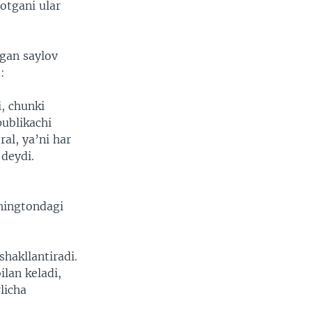
otgani ular
igan saylov
:
i, chunki
publikachi
al, ya’ni har
deydi.
shingtondagi
shakllantiradi.
lan keladi,
licha