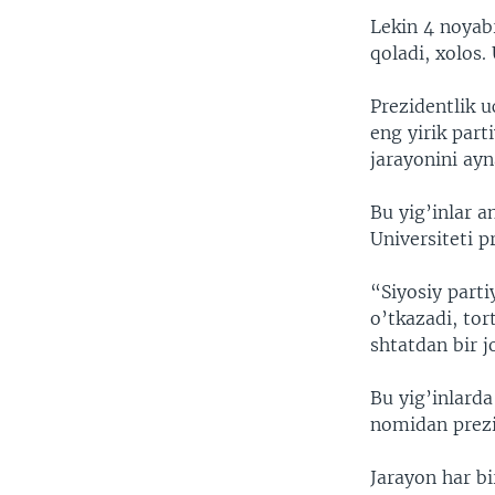
VIDEO
ODNOKLASSNIKI
Lekin 4 noyab
XABARLAR SURATLARDA
TELEGRAM
qoladi, xolos. 
TWITTER
Prezidentlik u
SOUNDCLOUD
eng yirik par
jarayonini ayn
Bu yig’inlar 
Universiteti p
“Siyosiy parti
o’tkazadi, tor
shtatdan bir j
Bu yig’inlarda
nomidan prezi
Jarayon har bi