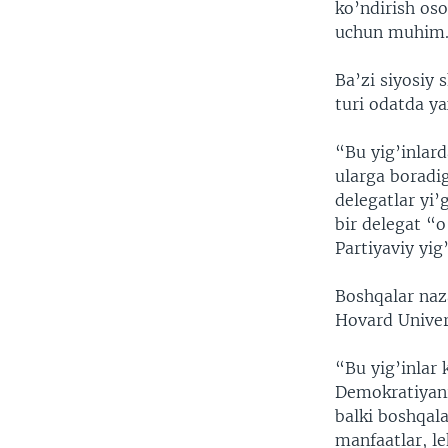
ko’ndirish os
uchun muhim
Ba’zi siyosiy 
turi odatda y
“Bu yig’inlard
ularga boradig
delegatlar yi’
bir delegat “
Partiyaviy yi
Boshqalar naza
Hovard Univer
“Bu yig’inlar 
Demokratiyani
balki boshqala
manfaatlar, le