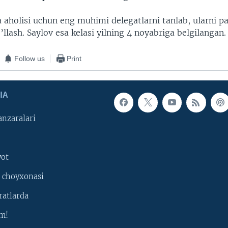
 aholisi uchun eng muhimi delegatlarni tanlab, ularni pa
o’llash. Saylov esa kelasi yilning 4 noyabriga belgilangan.
Follow us
Print
IA
nzaralari
yot
 choyxonasi
ratlarda
m!