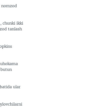
an nomzod
, chunki ikki
mzod tanlash
opkins
, muhokama
i butun
vbatida ular
ylovchilarni