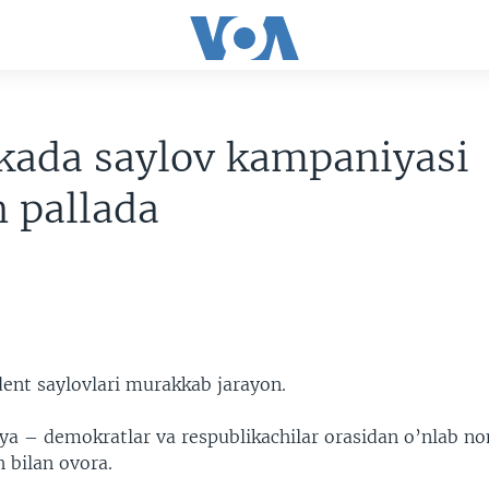
kada saylov kampaniyasi
n pallada
ent saylovlari murakkab jarayon.
tiya – demokratlar va respublikachilar orasidan o’nlab n
h bilan ovora.