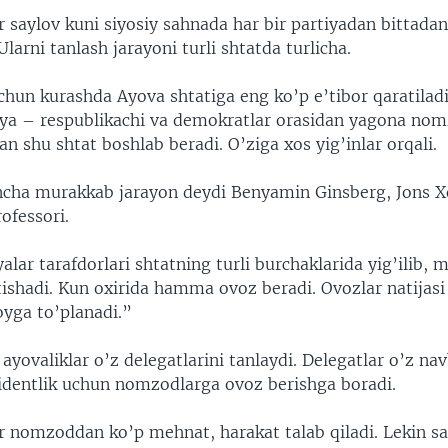
r saylov kuni siyosiy sahnada har bir partiyadan bittad
Ularni tanlash jarayoni turli shtatda turlicha.
chun kurashda Ayova shtatiga eng ko’p e’tibor qaratiladi
tiya – respublikachi va demokratlar orasidan yagona no
an shu shtat boshlab beradi. O’ziga xos yig’inlar orqali.
ancha murakkab jarayon deydi Benyamin Ginsberg, Jons X
rofessori.
yalar tarafdorlari shtatning turli burchaklarida yig’ilib
tishadi. Kun oxirida hamma ovoz beradi. Ovozlar natijas
oyga to’planadi.”
 ayovaliklar o’z delegatlarini tanlaydi. Delegatlar o’z na
dentlik uchun nomzodlarga ovoz berishga boradi.
r nomzoddan ko’p mehnat, harakat talab qiladi. Lekin sa