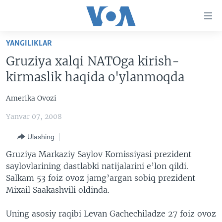
Bosh
sahifaga
boring
Boshiga
YANGILIKLAR
qayting
BOSH SAHIFA
Gruziya xalqi NATOga kirish-
Qidiruvga
AMERIKA
kirmaslik haqida o'ylanmoqda
o'ting
MARKAZIY OSIYO
Amerika Ovozi
XALQARO
Yanvar 07, 2008
VATANDOSHLAR
Ulashing
MULTIMEDIA
Gruziya Markaziy Saylov Komissiyasi prezident
IJTIMOIY TARMOQLAR
AMERIKA MANZARALARI
saylovlarining dastlabki natijalarini e’lon qildi.
Salkam 53 foiz ovoz jamg’argan sobiq prezident
INGLIZ TILI DARSLARI
XALQARO HAYOT
FACEBOOK
Mixail Saakashvili oldinda.
EDITORIAL
VASHINGTON CHOYXONASI
YOUTUBE
Uning asosiy raqibi Levan Gachechiladze 27 foiz ovoz
MOBIL-SALOM!
INSTAGRAM
Learning English