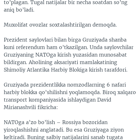
to’plagan. Tugal natijalar bir necha soatdan so’ng
VIDEO
ODNOKLASSNIKI
aniq bo’ladi.
XABARLAR SURATLARDA
TELEGRAM
Muxolifat ovozlar soxtalashtirilgan demoqda.
TWITTER
Prezident saylovlari bilan birga Gruziyada shanba
SOUNDCLOUD
VOA
kuni referendum ham o’tkazilgan. Unda saylovchilar
Gruziyaning NATOga kirish yuzasidan munosabat
bildirgan. Aholining aksariyati mamlakatining
Shimoliy Atlantika Harbiy Blokiga kirish tarafdori.
Gruziyada prezidentlikka nomzodlarning 6 nafari
harbiy blokka qo’shilishni yoqlamoqda. Biroq xalqaro
transport kompaniyasida ishlaydigan David
Mirianashvili fikricha:
NATOga a’zo bo’lish – Rossiya bozoridan
yiroqlashishni anglatadi. Bu esa Gruziyaga ziyon
keltiradi. Buning salbiy natijalarini sanab tugata