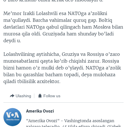
Me’mor Irakli Lolashvili esa NATOga a’zolikni
ma’qullaydi. Barcha vahimalar quruq gap. Boltiq
davlatlari NATOga qabul qilingach ham Moskva bilan
murosa qila oldi. Gruziyada ham shunday bo’ladi
deydi u.
Lolashvilining aytishicha, Gruziya va Rossiya o’zaro
munosabatlarni qayta ko’rib chiqishi zarur. Rossiya
bizni hamon o’z mulki deb o’ylaydi. NATOga a’zolik
bilan bu qarashlar barham topadi, deya mulohaza
qiladi tbilisilik arxitektor.
Ulashing
Follow us
Amerika Ovozi
"Amerika Ovozi" - Vashingtonda asoslangan
xalqaro teleradio, 45 tilda efirga chiqadi. O'zbek