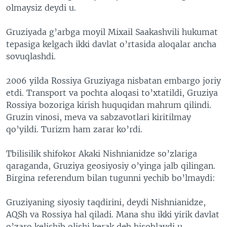
olmaysiz deydi u.
Gruziyada g’arbga moyil Mixail Saakashvili hukumat
tepasiga kelgach ikki davlat o’rtasida aloqalar ancha
sovuqlashdi.
2006 yilda Rossiya Gruziyaga nisbatan embargo joriy
etdi. Transport va pochta aloqasi to’xtatildi, Gruziya
Rossiya bozoriga kirish huquqidan mahrum qilindi.
Gruzin vinosi, meva va sabzavotlari kiritilmay
qo’yildi. Turizm ham zarar ko’rdi.
Tbilisilik shifokor Akaki Nishnianidze so’zlariga
qaraganda, Gruziya geosiyosiy o’yinga jalb qilingan.
Birgina referendum bilan tugunni yechib bo’lmaydi:
Gruziyaning siyosiy taqdirini, deydi Nishnianidze,
AQSh va Rossiya hal qiladi. Mana shu ikki yirik davlat
o’zaro kelishib olishi kerak deb hisoblaydi u.