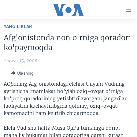
Bosh
sahifaga
boring
Boshiga
YANGILIKLAR
qayting
BOSH SAHIFA
Afg'onistonda non o'rniga qoradori
Qidiruvga
AMERIKA
ko'paymoqda
o'ting
MARKAZIY OSIYO
Yanvar 15, 2008
XALQARO
Ulashing
VATANDOSHLAR
AQShning Afg’onistondagi elchisi Uilyam Vudning
MULTIMEDIA
aytishicha, mamlakat bo’ylab oziq-ovqat o’rniga
ko’proq qoradorining yetishtirilayotgani jangarilar
IJTIMOIY TARMOQLAR
AMERIKA MANZARALARI
faoliyatini kuchaytiribgina qolmay, oziq-ovqat
INGLIZ TILI DARSLARI
XALQARO HAYOT
FACEBOOK
kamomadini ham keltirib chiqarmoqda.
EDITORIAL
VASHINGTON CHOYXONASI
YOUTUBE
Elchi Vud shu hafta Musa Qal’a tumaniga borib,
MOBIL-SALOM!
INSTAGRAM
mahalliy hukumat bilan qoradoriga qarshi kurash
Learning English