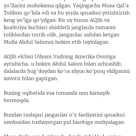
yo’llarini muhokama qilgan. Yaqingacha Musa Qal’a
VIDEO
ODNOKLASSNIKI
Tolibon qo’lida edi va bu yerda qoradori yetishtirish
XABARLAR SURATLARDA
TELEGRAM
keng yo’lga qo’yilgan. Bir oy burun AQSh va
koalitsiya kuchlari shiddatli janglarda tumanni
TWITTER
toliblardan tortib olib, jangarilar safidan ketgan
SOUNDCLOUD
VOA
Mulla Abdul Salomni hokim etib tayinlagan.
AQSh elchisi Uilyam Vudning Amerika Ovoziga
aytishicha, u hokim Abdul Salom bilan uchrashib,
dalalarda bug’doydan ko’ra afyun ko’proq ekilganini
xavotir bilan gapirgan.
Buning oqibatida esa tumanda non kamayib
bormoqda.
Bundan tashqari jangarilar o’z faoliyatini qoradori
savdosidan tushayotgan pul hisobiga moliyalagan.