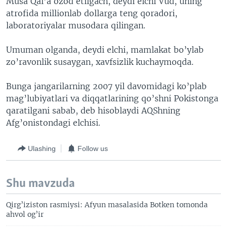
Musa Qal’a ozod etilgach, deydi elchi Vud, uning
atrofida millionlab dollarga teng qoradori,
laboratoriyalar musodara qilingan.
Umuman olganda, deydi elchi, mamlakat bo’ylab
zo’ravonlik susaygan, xavfsizlik kuchaymoqda.
Bunga jangarilarning 2007 yil davomidagi ko’plab
mag’lubiyatlari va diqqatlarining qo’shni Pokistonga
qaratilgani sabab, deb hisoblaydi AQShning
Afg’onistondagi elchisi.
Ulashing
Follow us
Shu mavzuda
Qirg’iziston rasmiysi: Afyun masalasida Botken tomonda
ahvol og’ir