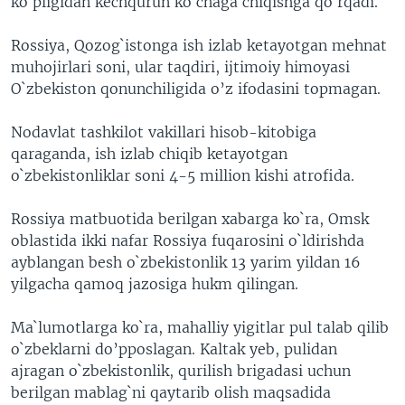
ko`pligidan kechqurun ko`chaga chiqishga qo`rqadi.
Rossiya, Qozog`istonga ish izlab ketayotgan mehnat
muhojirlari soni, ular taqdiri, ijtimoiy himoyasi
O`zbekiston qonunchiligida o’z ifodasini topmagan.
Nodavlat tashkilot vakillari hisob-kitobiga
qaraganda, ish izlab chiqib ketayotgan
o`zbekistonliklar soni 4-5 million kishi atrofida.
Rossiya matbuotida berilgan xabarga ko`ra, Omsk
oblastida ikki nafar Rossiya fuqarosini o`ldirishda
ayblangan besh o`zbekistonlik 13 yarim yildan 16
yilgacha qamoq jazosiga hukm qilingan.
Ma`lumotlarga ko`ra, mahalliy yigitlar pul talab qilib
o`zbeklarni do’pposlagan. Kaltak yeb, pulidan
ajragan o`zbekistonlik, qurilish brigadasi uchun
berilgan mablag`ni qaytarib olish maqsadida