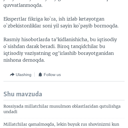
quvvatlanmoqda.
Ekspertlar fikriga ko`ra, ish izlab ketayotgan
o`zbekistonliklar soni yil sayin ko`payib bormoqda.
Rasmiy hisobotlarda ta’kidlanishicha, bu iqtisodiy
o`sishdan darak beradi. Biroq tanqidchilar bu
iqtisodiy vaziyatning og’irlashib borayotganidan
nishona demoqda.
Ulashing
Follow us
Shu mavzuda
Rossiyada millatchilar musulmon oblastlaridan qutulishga
undadi
Millatchilar qamalmoqda, lekin buyuk rus shovinizmi kun