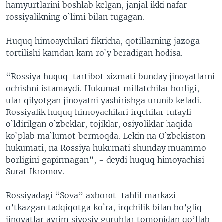
hamyurtlarini boshlab kelgan, janjal ikki nafar
rossiyalikning o`limi bilan tugagan.
Huquq himoaychilari fikricha, qotillarning jazoga
tortilishi kamdan kam ro`y beradigan hodisa.
“Rossiya huquq-tartibot xizmati bunday jinoyatlarni
ochishni istamaydi. Hukumat millatchilar borligi,
ular qilyotgan jinoyatni yashirishga urunib keladi.
Rossiyalik huquq himoyachilari irqchilar tufayli
o`ldirilgan o`zbeklar, tojiklar, osiyoliklar haqida
ko`plab ma`lumot bermoqda. Lekin na O`zbekiston
hukumati, na Rossiya hukumati shunday muammo
borligini gapirmagan”, - deydi huquq himoyachisi
Surat Ikromov.
Rossiyadagi “Sova” axborot-tahlil markazi
o’tkazgan tadqiqotga ko`ra, irqchilik bilan bo’gliq
jinoyatlar ayrim siyosiy guruhlar tomonidan qo’llab-