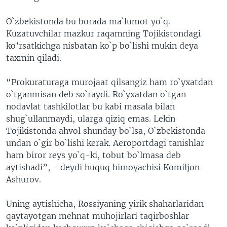
VIDEO
ODNOKLASSNIKI
O`zbekistonda bu borada ma`lumot yo`q.
XABARLAR SURATLARDA
TELEGRAM
Kuzatuvchilar mazkur raqamning Tojikistondagi
ko’rsatkichga nisbatan ko`p bo`lishi mukin deya
TWITTER
taxmin qiladi.
SOUNDCLOUD
VOA
“Prokuraturaga murojaat qilsangiz ham ro`yxatdan
o`tganmisan deb so`raydi. Ro`yxatdan o`tgan
nodavlat tashkilotlar bu kabi masala bilan
shug`ullanmaydi, ularga qiziq emas. Lekin
Tojikistonda ahvol shunday bo`lsa, O`zbekistonda
undan o`gir bo`lishi kerak. Aeroportdagi tanishlar
ham biror reys yo`q-ki, tobut bo`lmasa deb
aytishadi”, - deydi huquq himoyachisi Komiljon
Ashurov.
Uning aytishicha, Rossiyaning yirik shaharlaridan
qaytayotgan mehnat muhojirlari taqirboshlar