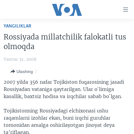
Bosh
sahifaga
boring
Boshiga
YANGILIKLAR
qayting
BOSH SAHIFA
Rossiyada millatchilik falokatli tus
Qidiruvga
AMERIKA
olmoqda
o'ting
MARKAZIY OSIYO
Yanvar 31, 2008
XALQARO
Ulashing
VATANDOSHLAR
2007 yilda 356 nafar Tojikiston fuqarosining jasadi
MULTIMEDIA
Rossiyadan vataniga qaytarilgan. Ular o`limiga
kasallik, baxtsiz hodisa va irqchilar sabab bo`lgan.
IJTIMOIY TARMOQLAR
AMERIKA MANZARALARI
INGLIZ TILI DARSLARI
XALQARO HAYOT
FACEBOOK
Tojikistonning Rossiyadagi elchixonasi ushu
raqamlarni izohlar ekan, buni irqchi guruhlar
EDITORIAL
VASHINGTON CHOYXONASI
YOUTUBE
tomonidan amalga oshirilayotgan jinoyat deya
MOBIL-SALOM!
INSTAGRAM
ta’riflagan.
Learning English