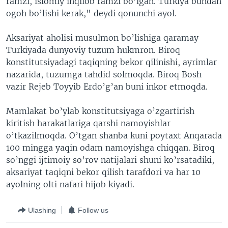
ramzi, islomiy inqilob ramzi bo’lgan. Turkiya bundan
ogoh bo’lishi kerak," deydi qonunchi ayol.
Aksariyat aholisi musulmon bo’lishiga qaramay
Turkiyada dunyoviy tuzum hukmron. Biroq
konstitutsiyadagi taqiqning bekor qilinishi, ayrimlar
nazarida, tuzumga tahdid solmoqda. Biroq Bosh
vazir Rejeb Toyyib Erdo’g’an buni inkor etmoqda.
Mamlakat bo’ylab konstitutsiyaga o’zgartirish
kiritish harakatlariga qarshi namoyishlar
o’tkazilmoqda. O’tgan shanba kuni poytaxt Anqarada
100 mingga yaqin odam namoyishga chiqqan. Biroq
so’nggi ijtimoiy so’rov natijalari shuni ko’rsatadiki,
aksariyat taqiqni bekor qilish tarafdori va har 10
ayolning olti nafari hijob kiyadi.
Ulashing
Follow us