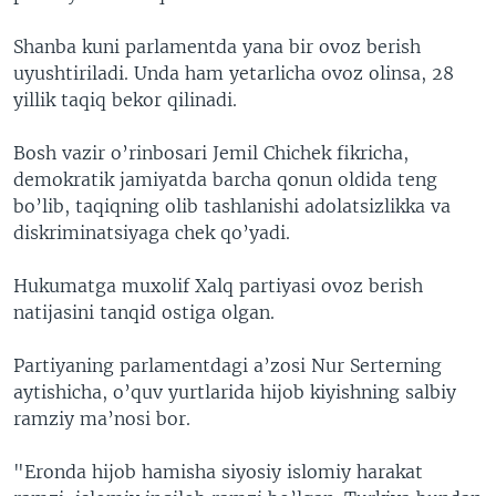
VIDEO
ODNOKLASSNIKI
Shanba kuni parlamentda yana bir ovoz berish
XABARLAR SURATLARDA
TELEGRAM
uyushtiriladi. Unda ham yetarlicha ovoz olinsa, 28
yillik taqiq bekor qilinadi.
TWITTER
SOUNDCLOUD
VOA
Bosh vazir o’rinbosari Jemil Chichek fikricha,
demokratik jamiyatda barcha qonun oldida teng
bo’lib, taqiqning olib tashlanishi adolatsizlikka va
diskriminatsiyaga chek qo’yadi.
Hukumatga muxolif Xalq partiyasi ovoz berish
natijasini tanqid ostiga olgan.
Partiyaning parlamentdagi a’zosi Nur Serterning
aytishicha, o’quv yurtlarida hijob kiyishning salbiy
ramziy ma’nosi bor.
"Eronda hijob hamisha siyosiy islomiy harakat