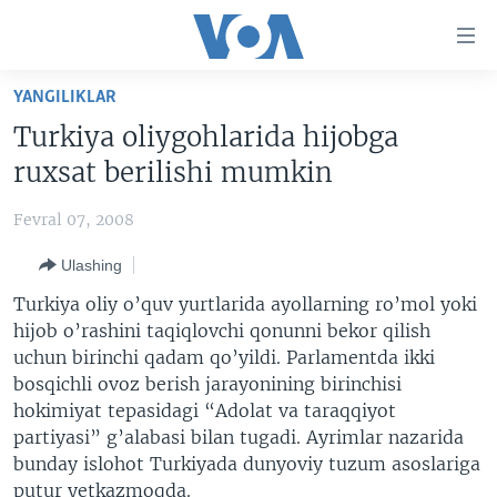
Bosh
sahifaga
boring
Boshiga
YANGILIKLAR
qayting
BOSH SAHIFA
Turkiya oliygohlarida hijobga
Qidiruvga
AMERIKA
ruxsat berilishi mumkin
o'ting
MARKAZIY OSIYO
Fevral 07, 2008
XALQARO
Ulashing
VATANDOSHLAR
Turkiya oliy o’quv yurtlarida ayollarning ro’mol yoki
MULTIMEDIA
hijob o’rashini taqiqlovchi qonunni bekor qilish
uchun birinchi qadam qo’yildi. Parlamentda ikki
IJTIMOIY TARMOQLAR
AMERIKA MANZARALARI
bosqichli ovoz berish jarayonining birinchisi
INGLIZ TILI DARSLARI
XALQARO HAYOT
FACEBOOK
hokimiyat tepasidagi “Adolat va taraqqiyot
partiyasi” g’alabasi bilan tugadi. Ayrimlar nazarida
EDITORIAL
VASHINGTON CHOYXONASI
YOUTUBE
bunday islohot Turkiyada dunyoviy tuzum asoslariga
MOBIL-SALOM!
INSTAGRAM
putur yetkazmoqda.
Learning English