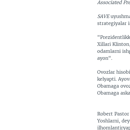
Associated Pr
SAVE
uyushmas
strategiyalar 
"Prezidentlik
Xillari Klint
odamlarni ish
ayon".
Ovozlar hisob
kelyapti. Ayov
Obamaga ovoz 
Obamaga askar
Robert Pastor
Yoshlarni, dey
ilhomlantiryap