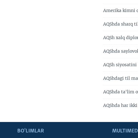
Amerika kimni 
AQShda sharq til
AQSh xalq diplo
AQShda saylovol
AQSh siyosatini 
AQShdagi til mar
AQShda ta'lim ol
AQShda har ikki 
BO'LIMLAR
MULTIMED