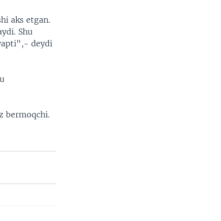
hi aks etgan.
aydi. Shu
yapti",- deydi
bu
oz bermoqchi.