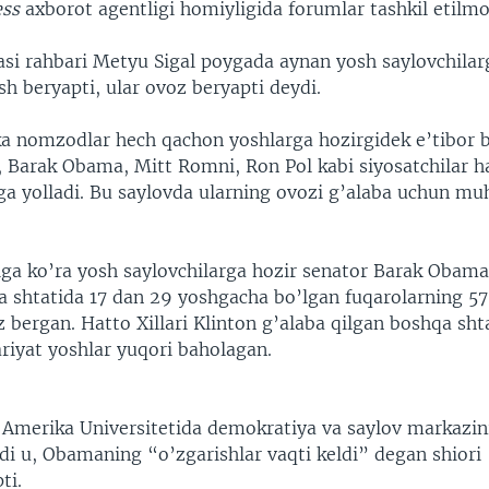
ess
axborot agentligi homiyligida forumlar tashkil etilm
i rahbari Metyu Sigal poygada aynan yosh saylovchilar
ish beryapti, ular ovoz beryapti deydi.
ka nomzodlar hech qachon yoshlarga hozirgidek e’tibor
on, Barak Obama, Mitt Romni, Ron Pol kabi siyosatchilar 
ga yolladi. Bu saylovda ularning ovozi g’alaba uchun mu
iga ko’ra yosh saylovchilarga hozir senator Barak Obam
a shtatida 17 dan 29 yoshgacha bo’lgan fuqarolarning 57 
bergan. Hatto Xillari Klinton g’alaba qilgan boshqa sh
iyat yoshlar yuqori baholagan.
 Amerika Universitetida demokratiya va saylov markazini
di u, Obamaning “o’zgarishlar vaqti keldi” degan shiori
ti.