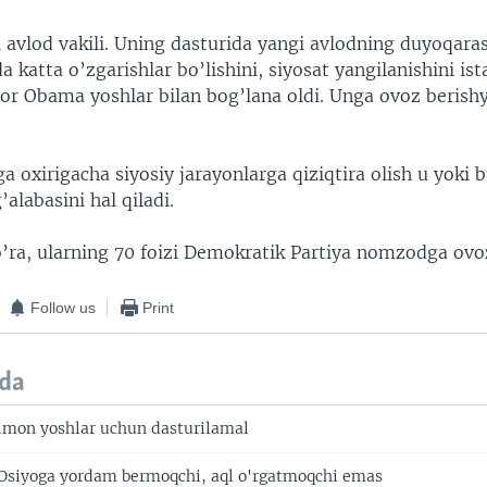
avlod vakili. Uning dasturida yangi avlodning duyoqaras
 katta o’zgarishlar bo’lishini, siyosat yangilanishini ist
tor Obama yoshlar bilan bog’lana oldi. Unga ovoz berish
a oxirigacha siyosiy jarayonlarga qiziqtira olish u yoki 
labasini hal qiladi.
o’ra, ularning 70 foizi Demokratik Partiya nomzodga ov
Follow us
Print
da
mon yoshlar uchun dasturilamal
Osiyoga yordam bermoqchi, aql o'rgatmoqchi emas