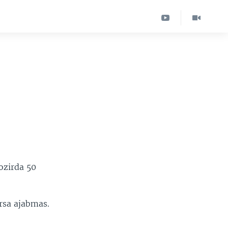
ozirda 50
irsa ajabmas.