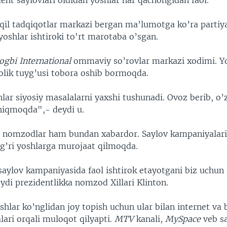
dent saylovlari oldidan yoshlar har qachongidan faol.
il tadqiqotlar markazi bergan ma’lumotga ko’ra partiya
oshlar ishtiroki to'rt marotaba o’sgan.
ogbi International
ommaviy so’rovlar markazi xodimi. Yo
rolik tuyg’usi tobora oshib bormoqda.
ar siyosiy masalalarni yaxshi tushunadi. Ovoz berib, o’z
shiqmoqda",- deydi u.
a nomzodlar ham bundan xabardor. Saylov kampaniyalari
’g’ri yoshlarga murojaat qilmoqda.
saylov kampaniyasida faol ishtirok etayotgani biz uchun 
di prezidentlikka nomzod Xillari Klinton.
hlar ko’nglidan joy topish uchun ular bilan internet va
lari orqali muloqot qilyapti.
MTV
kanali,
MySpace
veb sa