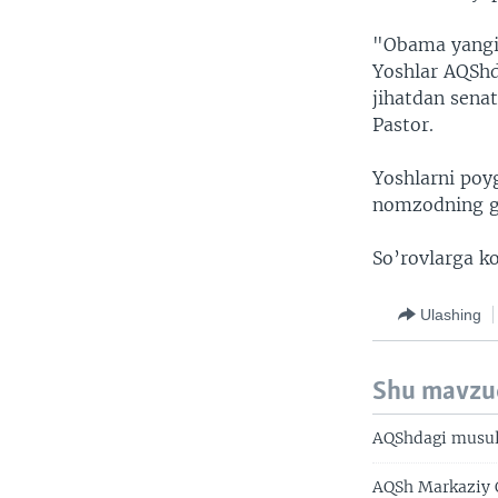
"Obama yangi 
Yoshlar AQShda
jihatdan sena
Pastor.
Yoshlarni poyg
nomzodning g’a
So’rovlarga k
Ulashing
Shu mavzu
AQShdagi musul
AQSh Markaziy 