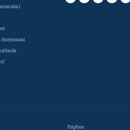
nzaralari
yot
 choyxonasi
ratlarda
m!
Psiphon