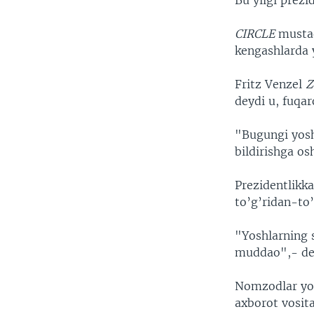
Bu yilgi prezi
VIDEO
ODNOKLASSNIKI
XABARLAR SURATLARDA
TELEGRAM
CIRCLE
mustaq
kengashlarda y
TWITTER
SOUNDCLOUD
Fritz Venzel
Z
deydi u, fuqa
"Bugungi yoshl
bildirishga o
Prezidentlikk
to’g’ridan-to
"Yoshlarning 
muddao",- dey
Nomzodlar yos
axborot vosita