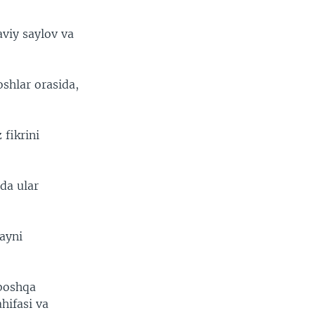
viy saylov va
shlar orasida,
 fikrini
da ular
ayni
 boshqa
hifasi va