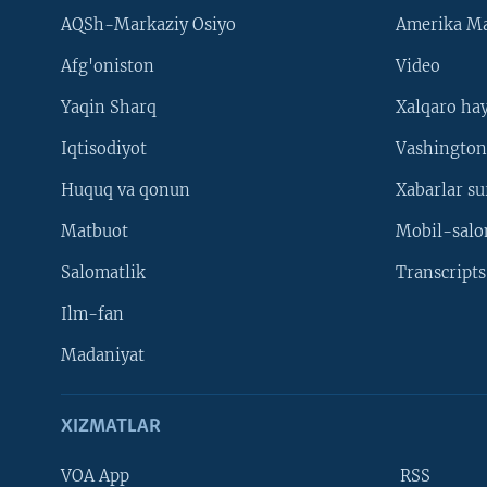
AQSh-Markaziy Osiyo
Amerika Ma
Afg'oniston
Video
Yaqin Sharq
Xalqaro ha
Iqtisodiyot
Vashington
Huquq va qonun
Xabarlar su
Matbuot
Mobil-salo
Salomatlik
Transcripts
Ilm-fan
Madaniyat
XIZMATLAR
VOA App
RSS