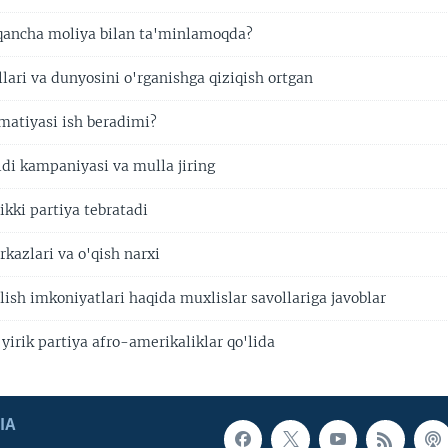
qancha moliya bilan ta'minlamoqda?
lari va dunyosini o'rganishga qiziqish ortgan
matiyasi ish beradimi?
di kampaniyasi va mulla jiring
ikki partiya tebratadi
kazlari va o'qish narxi
ish imkoniyatlari haqida muxlislar savollariga javoblar
yirik partiya afro-amerikaliklar qo'lida
IA