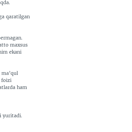
oqda.
ga qaratilgan
 bermagan.
hatto maxsus
him ekani
a ma’qul
foizi
tatlarda ham
 yuritadi.