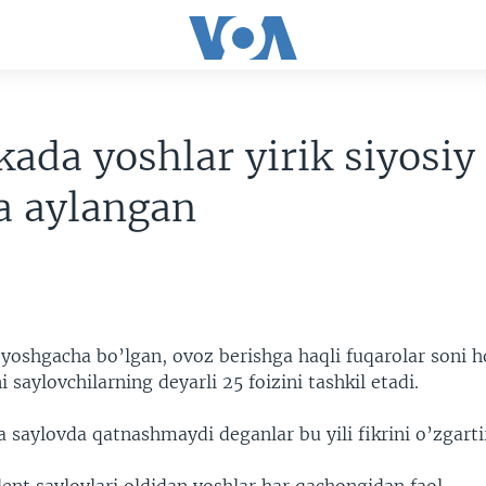
ada yoshlar yirik siyosiy
a aylangan
yoshgacha bo’lgan, ovoz berishga haqli fuqarolar soni h
i saylovchilarning deyarli 25 foizini tashkil etadi.
 saylovda qatnashmaydi deganlar bu yili fikrini o’zgart