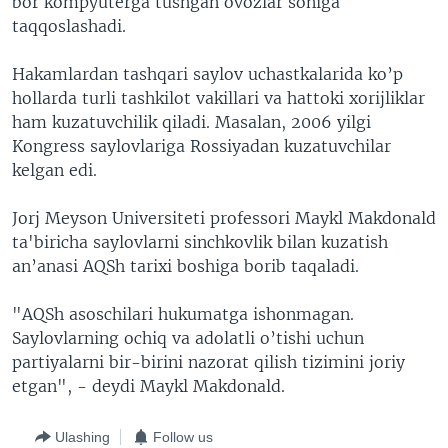
bor kompyuterga tushgan ovozlar soniga
taqqoslashadi.
Hakamlardan tashqari saylov uchastkalarida ko’p
hollarda turli tashkilot vakillari va hattoki xorijliklar
ham kuzatuvchilik qiladi. Masalan, 2006 yilgi
Kongress saylovlariga Rossiyadan kuzatuvchilar
kelgan edi.
Jorj Meyson Universiteti professori Maykl Makdonald
ta'biricha saylovlarni sinchkovlik bilan kuzatish
an’anasi AQSh tarixi boshiga borib taqaladi.
"AQSh asoschilari hukumatga ishonmagan.
Saylovlarning ochiq va adolatli o’tishi uchun
partiyalarni bir-birini nazorat qilish tizimini joriy
etgan", - deydi Maykl Makdonald.
Ulashing
Follow us