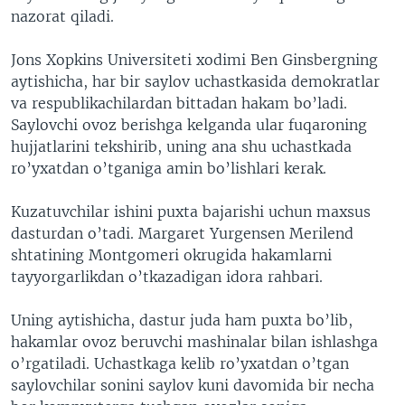
nazorat qiladi.
VIDEO
ODNOKLASSNIKI
XABARLAR SURATLARDA
TELEGRAM
Jons Xopkins Universiteti xodimi Ben Ginsbergning
aytishicha, har bir saylov uchastkasida demokratlar
TWITTER
va respublikachilardan bittadan hakam bo’ladi.
SOUNDCLOUD
VOA
Saylovchi ovoz berishga kelganda ular fuqaroning
hujjatlarini tekshirib, uning ana shu uchastkada
ro’yxatdan o’tganiga amin bo’lishlari kerak.
Kuzatuvchilar ishini puxta bajarishi uchun maxsus
dasturdan o’tadi. Margaret Yurgensen Merilend
shtatining Montgomeri okrugida hakamlarni
tayyorgarlikdan o’tkazadigan idora rahbari.
Uning aytishicha, dastur juda ham puxta bo’lib,
hakamlar ovoz beruvchi mashinalar bilan ishlashga
o’rgatiladi. Uchastkaga kelib ro’yxatdan o’tgan
saylovchilar sonini saylov kuni davomida bir necha