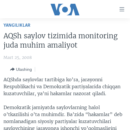
Bosh
sahifaga
boring
Boshiga
YANGILIKLAR
qayting
BOSH SAHIFA
AQSh saylov tizimida monitoring
Qidiruvga
AMERIKA
juda muhim amaliyot
o'ting
MARKAZIY OSIYO
Mart 25, 2008
XALQARO
Ulashing
VATANDOSHLAR
AQShda saylovlar tartibiga ko'ra, jarayonni
MULTIMEDIA
Respublikachi va Demokratik partiyalarida chiqqan
kuzatuvchilar, ya'ni hakamlar nazorat qiladi.
IJTIMOIY TARMOQLAR
AMERIKA MANZARALARI
INGLIZ TILI DARSLARI
XALQARO HAYOT
FACEBOOK
Demokratik jamiyatda saylovlarning halol
o’tkazilishi o’ta muhimdir. Ba’zida “hakamlar” deb
EDITORIAL
VASHINGTON CHOYXONASI
YOUTUBE
nomlanadigan siyosiy partiyalar kuzatuvchilari
MOBIL-SALOM!
INSTAGRAM
saylovchining jarayonga ishonchi yo’qolmasligini
Learning English