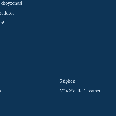
 choyxonasi
ratlarda
m!
Psiphon
a
VOA Mobile Streamer