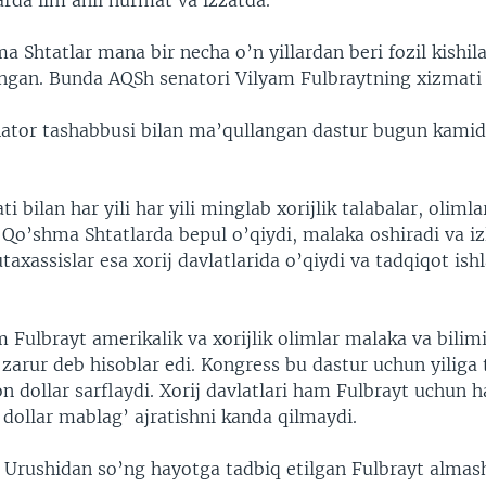
rda ilm ahli hurmat va izzatda.
a Shtatlar mana bir necha o’n yillardan beri fozil kishil
gan. Bunda AQSh senatori Vilyam Fulbraytning xizmati 
nator tashabbusi bilan ma’qullangan dastur bugun kamid
.
i bilan har yili har yili minglab xorijlik talabalar, olimla
Qo’shma Shtatlarda bepul o’qiydi, malaka oshiradi va iz
axassislar esa xorij davlatlarida o’qiydi va tadqiqot ishl
 Fulbrayt amerikalik va xorijlik olimlar malaka va bilim
 zarur deb hisoblar edi. Kongress bu dastur uchun yiliga
n dollar sarflaydi. Xorij davlatlari ham Fulbrayt uchun h
dollar mablag’ ajratishni kanda qilmaydi.
n Urushidan so’ng hayotga tadbiq etilgan Fulbrayt almas