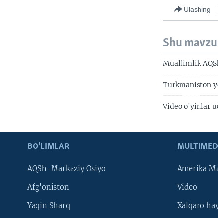
Ulashing
Shu mavzu
Muallimlik AQSh
Turkmaniston yo
Video o'yinlar 
BO'LIMLAR
MULTIMED
AQSh-Markaziy Osiyo
Amerika Ma
Afg'oniston
Video
Yaqin Sharq
Xalqaro ha