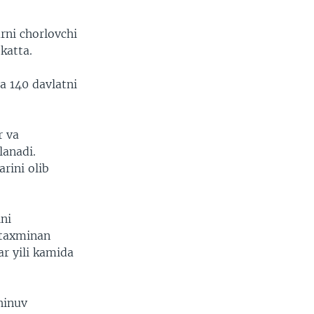
arni chorlovchi
katta.
a 140 davlatni
r va
lanadi.
arini olib
ini
 taxminan
ar yili kamida
hinuv