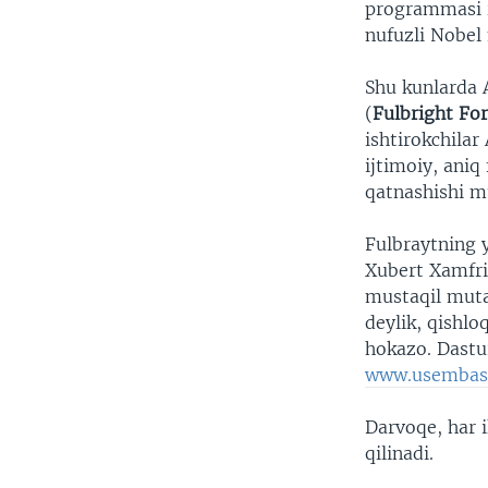
programmasi i
nufuzli Nobel 
Shu kunlarda 
(
Fulbright Fo
ishtirokchilar
ijtimoiy, aniq
qatnashishi 
Fulbraytning 
Xubert Xamfri
mustaqil mutax
deylik, qishlo
hokazo. Dastur
www.usembas
Darvoqe, har i
qilinadi.