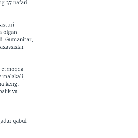
g 37 nafari
asturi
ta olgan
di. Gumanitar,
axassislar
m etmoqda.
v malakali,
ha keng,
oslik va
qadar qabul