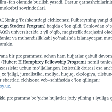
lm-fan olamida burilish yasadi. Dastur qatnashchilarinin
mukofoti sovrindorlari.
AQShning Toshkentdagi elchixonasi Fulbraytning yangi d
reign Student Program
) haqida e’lon qildi. Tanlovdan o’
 AQSh universitetida 2 yil o’qib, magistrlik darajasini ola
 fanlar va muhandislik kabi yo’nalishda izlanayotgan mut
mumkin.
yana bir programmasi uchun ham hujjatlar qabuli davo
 (
Hubert H.Humphrey Fellowship Program
) nomli tanlo
assislar uchun mo’ljallangan. Ixtisoslik doirasi esa anc
q xo’jaligi, jurnalistika, moliya, huquq, ekologiya, tilshun
 shartlari elchixona veb-sahifasida e’lon qilingan:
sy.uz
.
kki programma bo’yicha hujjatlar joriy yilning 1 iyuliga 