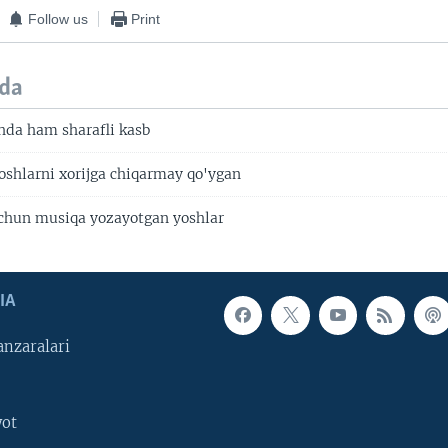
Follow us
Print
da
da ham sharafli kasb
shlarni xorijga chiqarmay qo'ygan
uchun musiqa yozayotgan yoshlar
IA
nzaralari
yot