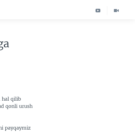
ga
hal qilib
ud qonli urush
tni payqaymiz