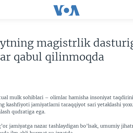
ytning magistrlik dasturi
lar qabul qilinmoqda
tual mulk sohiblari – olimlar hamisha insoniyat taqdirini 
ng kashfiyoti jamiyatlarni taraqqiyot sari yetaklashi yox
lash qudratiga ega.
g’or jamiyatga nazar tashlaydigan bo’lsak, umumiy jiha