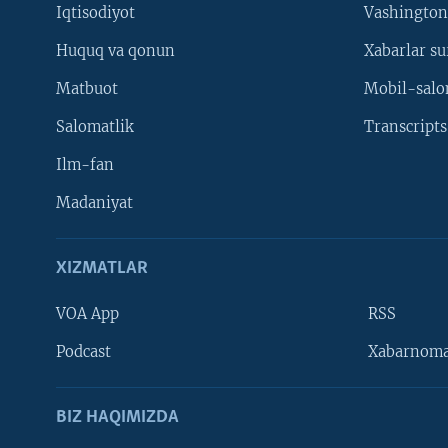
Iqtisodiyot
Vashington
Huquq va qonun
Xabarlar su
Matbuot
Mobil-salo
Salomatlik
Transcripts
Ilm-fan
Madaniyat
XIZMATLAR
VOA App
RSS
Learning English
Podcast
Xabarnom
BIZ HAQIMIZDA