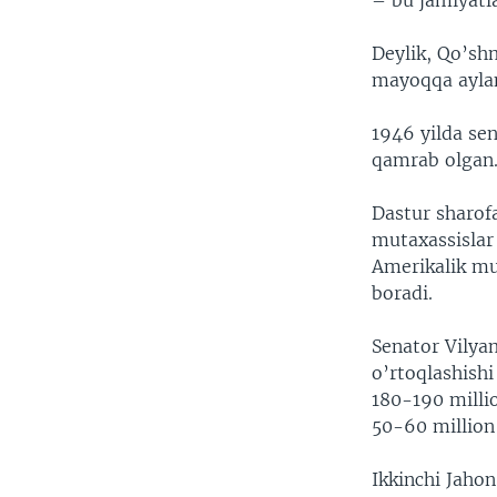
– bu jamiyatla
VIDEO
ODNOKLASSNIKI
XABARLAR SURATLARDA
TELEGRAM
Deylik, Qo’shm
mayoqqa aylan
TWITTER
SOUNDCLOUD
1946 yilda se
qamrab olgan
Dastur sharofat
mutaxassislar 
Amerikalik mut
boradi.
Senator Vilyam
o’rtoqlashishi
180-190 millio
50-60 million 
Ikkinchi Jaho