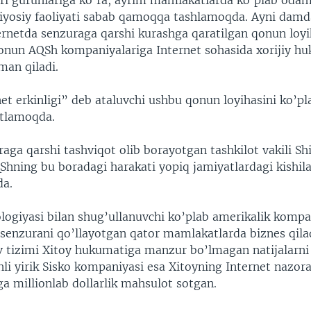
ri guruhlariga ko’ra, ayrim mamlakatlarda ko’plab odam
siyosiy faoliyati sabab qamoqqa tashlamoqda. Ayni dam
ernetda senzuraga qarshi kurashga qaratilgan qonun loyih
nun AQSh kompaniyalariga Internet sohasida xorijiy hu
 man qiladi.
et erkinligi” deb ataluvchi ushbu qonun loyihasini ko’pl
atlamoqda.
aga qarshi tashviqot olib borayotgan tashkilot vakili Sh
QShning bu boradagi harakati yopiq jamiyatlardagi kishil
da.
ologiyasi bilan shug’ullanuvchi ko’plab amerikalik kompa
-senzurani qo’llayotgan qator mamlakatlarda biznes qila
v tizimi Xitoy hukumatiga manzur bo’lmagan natijalarni 
li yirik Sisko kompaniyasi esa Xitoyning Internet nazor
ga millionlab dollarlik mahsulot sotgan.