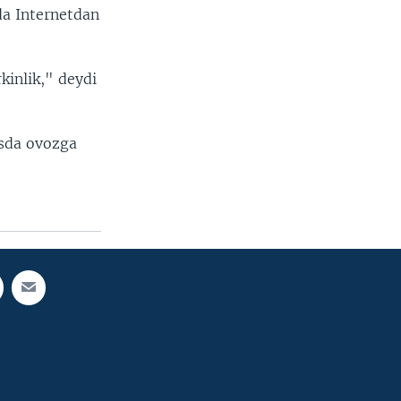
a Internetdan
kinlik," deydi
ssda ovozga