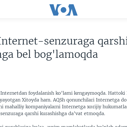
Internet-senzuraga qarsh
hga bel bog'lamoqda
 Internetdan foydalanish ko’lami kengaymoqda. Hattoki 
’yayotgan Xitoyda ham. AQSh qonunchilari Internetga doi
hi mahalliy kompaniyalarni Internetga xorijiy hukumatl
 senzuraga qarshi kurashishga da’vat etmoqda.