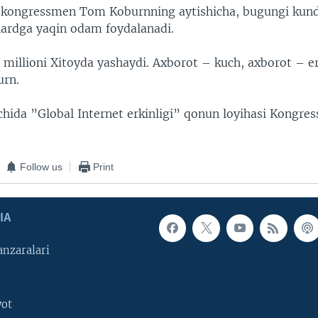
 kongressmen Tom Koburnning aytishicha, bugungi kund
liardga yaqin odam foydalanadi.
millioni Xitoyda yashaydi. Axborot – kuch, axborot – er
urn.
ichida ”Global Internet erkinligi” qonun loyihasi Kongre
Follow us
Print
IA
nzaralari
yot