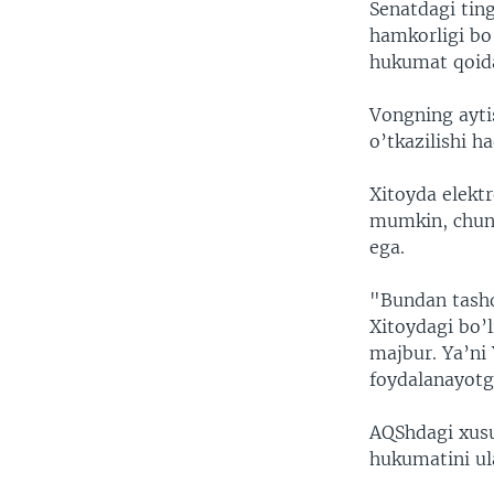
Senatdagi tin
hamkorligi bo
hukumat qoida
Vongning aytis
o’tkazilishi h
Xitoyda elektr
mumkin, chunki
ega.
"Bundan tashq
Xitoydagi bo’
majbur. Ya’ni
foydalanayotg
AQShdagi xusus
hukumatini ul