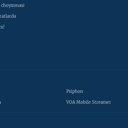
 choyxonasi
ratlarda
m!
Psiphon
a
VOA Mobile Streamer