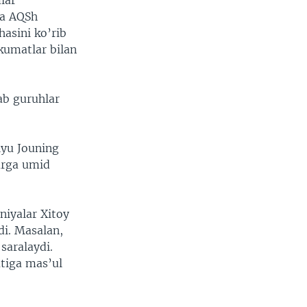
lar
da AQSh
asini ko’rib
kumatlar bilan
ab guruhlar
iyu Jouning
arga umid
niyalar Xitoy
di. Masalan,
saralaydi.
atiga mas’ul