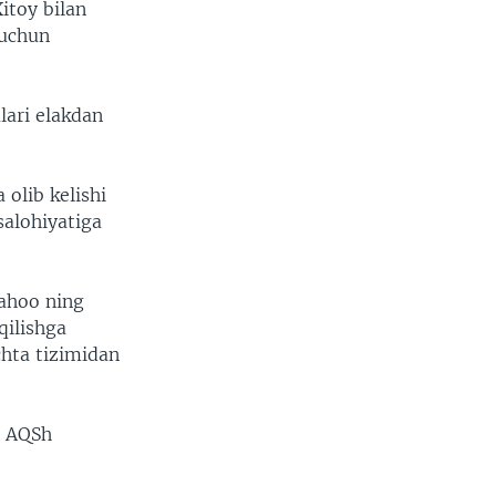
itoy bilan
 uchun
lari elakdan
olib kelishi
salohiyatiga
ahoo ning
qilishga
chta tizimidan
, AQSh