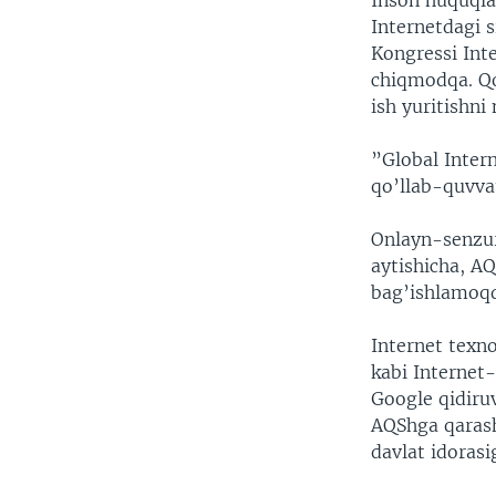
Inson huquqla
VIDEO
ODNOKLASSNIKI
Internetdagi 
XABARLAR SURATLARDA
TELEGRAM
Kongressi Int
chiqmodqa. Qo
TWITTER
ish yuritishni
SOUNDCLOUD
”Global Intern
qo’llab-quvv
Onlayn-senzur
aytishicha, A
bag’ishlamoq
Internet texn
kabi Internet
Google qidiru
AQShga qarash
davlat idorasi