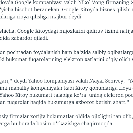
glovda Google kompaniyasi vakili Nikol Vong firmaning X
’yicha hisobot berar ekan, Google Xitoyda biznes qilishi
lariga rioya qilishga majbur deydi.
hicha, Google Xitoydagi mijozlarini qidiruv tizimi natija
aqida xabardor qiladi.
on pochtadan foydalanish ham ba’zida salbiy oqibatlarga 
 hukumat fuqarolarining elektron xatlarini o’qiy olish 
ari," deydi Yahoo kompaniyasi vakili Maykl Semvey, "Y
limi mahalliy kompaniyalar kabi Xitoy qonunlariga rioya 
 Yahoo Xitoy hukumati talabiga ko’ra, uning elektron po
an fuqarolar haqida hukumatga axborot berishi shart."
iy firmalar xorijiy hukumatlar oldida ojizligini tan olib
arga bu borada bosim o’tkazishga chaqirmoqda.