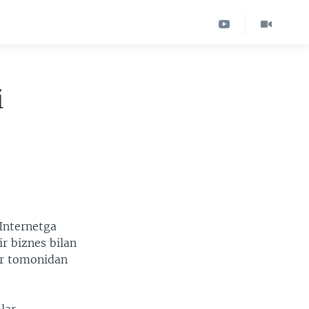
i
Internetga
r biznes bilan
ar tomonidan