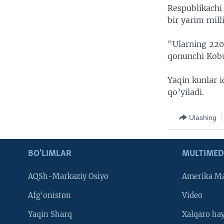
Respublikachi
bir yarim mil
"Ularning 220 
qonunchi Kob
Yaqin kunlar 
qo’yiladi.
Ulashing
BO'LIMLAR
MULTIMED
AQSh-Markaziy Osiyo
Amerika Ma
Afg'oniston
Video
Yaqin Sharq
Xalqaro ha