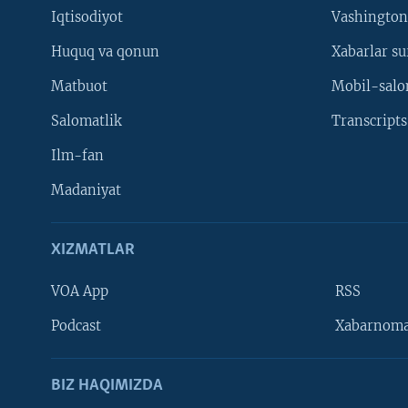
Iqtisodiyot
Vashington
Huquq va qonun
Xabarlar su
Matbuot
Mobil-salo
Salomatlik
Transcripts
Ilm-fan
Madaniyat
XIZMATLAR
VOA App
RSS
Learning English
Podcast
Xabarnom
BIZ HAQIMIZDA