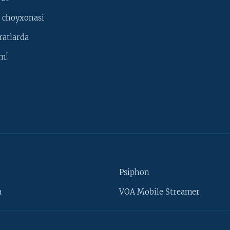
 choyxonasi
ratlarda
m!
Psiphon
a
VOA Mobile Streamer