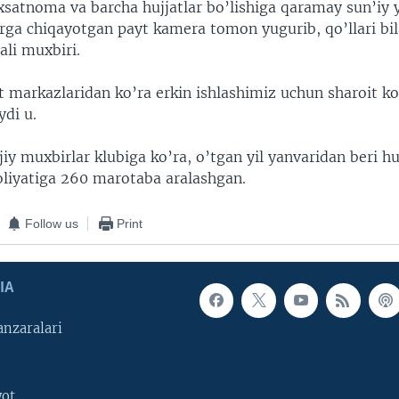
xsatnoma va barcha hujjatlar bo’lishiga qaramay sun’iy 
firga chiqayotgan payt kamera tomon yugurib, qo’llari bi
ali muxbiri.
 markazlaridan ko’ra erkin ishlashimiz uchun sharoit k
ydi u.
jiy muxbirlar klubiga ko’ra, o’tgan yil yanvaridan beri 
aoliyatiga 260 marotaba aralashgan.
Follow us
Print
IA
nzaralari
yot