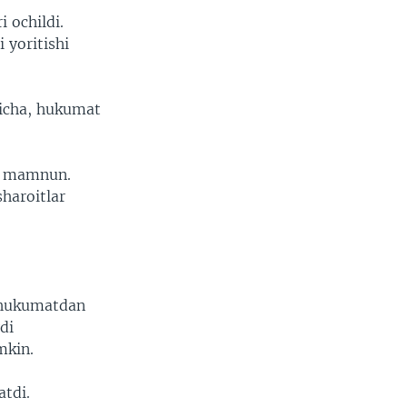
 ochildi.
 yoritishi
hicha, hukumat
an mamnun.
haroitlar
n hukumatdan
di
mkin.
atdi.