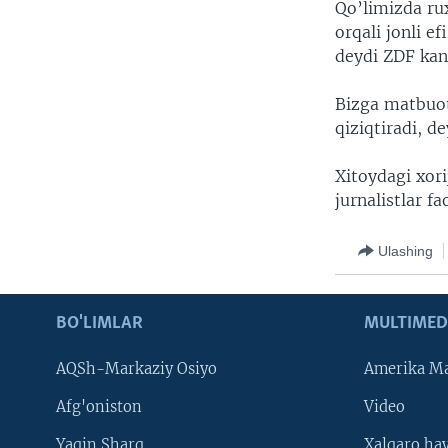
Qo’limizda ru
orqali jonli e
deydi ZDF kan
Bizga matbuot
qiziqtiradi, de
Xitoydagi xori
jurnalistlar f
Ulashing
BO'LIMLAR
MULTIMED
AQSh-Markaziy Osiyo
Amerika Ma
Afg'oniston
Video
Yaqin Sharq
Xalqaro ha