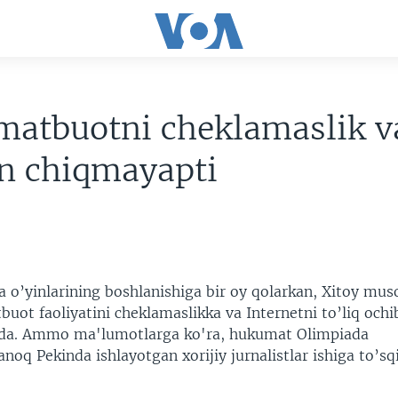
matbuotni cheklamaslik v
an chiqmayapti
a o’yinlarining boshlanishiga bir oy qolarkan, Xitoy mus
uot faoliyatini cheklamaslikka va Internetni to’liq ochi
da. Ammo ma'lumotlarga ko'ra, hukumat Olimpiada
oq Pekinda ishlayotgan xorijiy jurnalistlar ishiga to’sqi