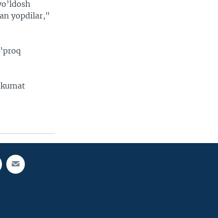
yo’ldosh
lan yopdilar,"
o’proq
hukumat