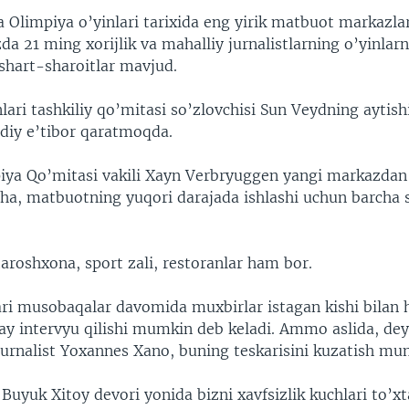
Olimpiya o’yinlari tarixida eng yirik matbuot markazlari
a 21 ming xorijlik va mahalliy jurnalistlarning o’yinlarni
shart-sharoitlar mavjud.
lari tashkiliy qo’mitasi so’zlovchisi Sun Veydning aytis
diy e’tibor qaratmoqda.
iya Qo’mitasi vakili Xayn Verbryuggen yangi markazd
cha, matbuotning yuqori darajada ishlashi uchun barcha s
aroshxona, sport zali, restoranlar ham bor.
ari musobaqalar davomida muxbirlar istagan kishi bila
ay intervyu qilishi mumkin deb keladi. Ammo aslida, dey
jurnalist Yoxannes Xano, buning teskarisini kuzatish mu
Buyuk Xitoy devori yonida bizni xavfsizlik kuchlari to’xt