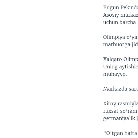
VIDEO
ODNOKLASSNIKI
Bugun Pekinda 
XABARLAR SURATLARDA
TELEGRAM
Asosiy markazd
uchun barcha 
TWITTER
SOUNDCLOUD
Olimpiya o’yin
matbuotga jid
Xalqaro Olimp
Uning aytishi
muhayyo.
Markazda sart
Xitoy rasmiyl
ruxsat so’ram
germaniyalik 
"O’tgan hafta 