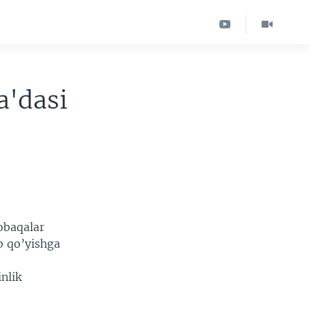
a'dasi
obaqalar
b qo’yishga
nlik