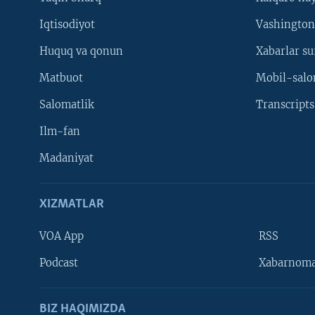
Iqtisodiyot
Vashington
Huquq va qonun
Xabarlar su
Matbuot
Mobil-salo
Salomatlik
Transcripts
Ilm-fan
Madaniyat
XIZMATLAR
VOA App
RSS
Learning English
Podcast
Xabarnom
BIZ HAQIMIZDA