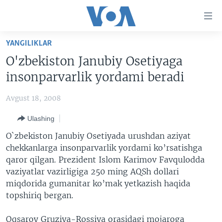
Bosh
sahifaga
boring
Boshiga
YANGILIKLAR
qayting
BOSH SAHIFA
O'zbekiston Janubiy Osetiyaga
Qidiruvga
AMERIKA
insonparvarlik yordami beradi
o'ting
MARKAZIY OSIYO
Avgust 18, 2008
XALQARO
Ulashing
VATANDOSHLAR
O`zbekiston Janubiy Osetiyada urushdan aziyat
MULTIMEDIA
chekkanlarga insonparvarlik yordami ko’rsatishga
qaror qilgan. Prezident Islom Karimov Favqulodda
IJTIMOIY TARMOQLAR
AMERIKA MANZARALARI
vaziyatlar vazirligiga 250 ming AQSh dollari
INGLIZ TILI DARSLARI
XALQARO HAYOT
FACEBOOK
miqdorida gumanitar ko’mak yetkazish haqida
topshiriq bergan.
EDITORIAL
VASHINGTON CHOYXONASI
YOUTUBE
MOBIL-SALOM!
INSTAGRAM
Oqsaroy Gruziya-Rossiya orasidagi mojaroga
Learning English