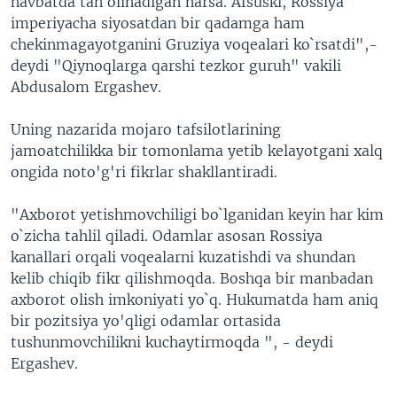
navbatda tan olinadigan narsa. Afsuski, Rossiya
imperiyacha siyosatdan bir qadamga ham
chekinmagayotganini Gruziya voqealari ko`rsatdi",-
deydi "Qiynoqlarga qarshi tezkor guruh" vakili
Abdusalom Ergashev.
Uning nazarida mojaro tafsilotlarining
jamoatchilikka bir tomonlama yetib kelayotgani xalq
ongida noto'g'ri fikrlar shakllantiradi.
"Axborot yetishmovchiligi bo`lganidan keyin har kim
o`zicha tahlil qiladi. Odamlar asosan Rossiya
kanallari orqali voqealarni kuzatishdi va shundan
kelib chiqib fikr qilishmoqda. Boshqa bir manbadan
axborot olish imkoniyati yo`q. Hukumatda ham aniq
bir pozitsiya yo'qligi odamlar ortasida
tushunmovchilikni kuchaytirmoqda ", - deydi
Ergashev.