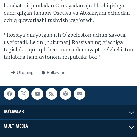
harakatini, jumladan Gruziyadan ajralib chiqishga
qahd qilgan Janubiy Osetiya va Abxaziyani ochiqdan-
ochiq quvvatlashi tashvish uyg'otadi.
"Rossiya qilayotgan ish O`zbekiston uchun xavotir
uyg'otadi. Lekin [hukumat] Rossiyaning g'ashiga
tegishdan qo'rqib hech narsa demayapti. O`zbekiston
tarkibida ham avtonom respublika bor".
Ulashing
Follow us
BO'LIMLAR
MULTIMEDIA