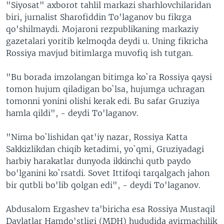
"Siyosat" axborot tahlil markazi sharhlovchilaridan
biri, jurnalist Sharofiddin To'laganov bu fikrga
qo'shilmaydi. Mojaroni rezpublikaning markaziy
gazetalari yoritib kelmoqda deydi u. Uning fikricha
Rossiya mavjud bitimlarga muvofiq ish tutgan.
"Bu borada imzolangan bitimga ko`ra Rossiya qaysi
tomon hujum qiladigan bo`lsa, hujumga uchragan
tomonni yonini olishi kerak edi. Bu safar Gruziya
hamla qildi", - deydi To'laganov.
"Nima bo`lishidan qat'iy nazar, Rossiya Katta
Sakkizlikdan chiqib ketadimi, yo`qmi, Gruziyadagi
harbiy harakatlar dunyoda ikkinchi qutb paydo
bo'lganini ko`rsatdi. Sovet Ittifoqi tarqalgach jahon
bir qutbli bo'lib qolgan edi", - deydi To'laganov.
Abdusalom Ergashev ta'biricha esa Rossiya Mustaqil
Davlatlar Hamdo'stligi (MDH) hududida ayirmachilik