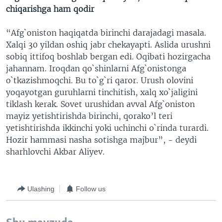
chiqarishga ham qodir
“Afg`oniston haqiqatda birinchi darajadagi masala.
Xalqi 30 yildan oshiq jabr chekayapti. Aslida urushni
sobiq ittifoq boshlab bergan edi. Oqibati hozirgacha
jahannam. Iroqdan qo`shinlarni Afg`onistonga
o`tkazishmoqchi. Bu to`g`ri qaror. Urush olovini
yoqayotgan guruhlarni tinchitish, xalq xo`jaligini
tiklash kerak. Sovet urushidan avval Afg`oniston
mayiz yetishtirishda birinchi, qorako’l teri
yetishtirishda ikkinchi yoki uchinchi o`rinda turardi.
Hozir hammasi nasha sotishga majbur”, - deydi
sharhlovchi Akbar Aliyev.
Ulashing
Follow us