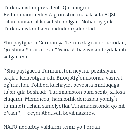
Turkmaniston prezidenti Qurbonguli
Bedimuhammedov Afg`oniston masalasida AQSh
bilan hamkorlikka kelishib olgan. Noharbiy yuk
Turkmaniston havo hududi orqali o’tadi.
Shu paytgacha Germaniya Termizdagi aerodromdan,
Qo’shma Shtatlar esa “Manas” bazasidan foydalanib
kelgan edi.
“Shu paytgacha Turmaniston neytral pozitsiyani
saqlab kelayotgan edi. Biroq Afg`oinistonda vaziyat
og`irlashdi. Tolibon kuchayib, bevosita mintaqaga
ta`sir qila boshladi. Turkmaniston buni sezib, xulosa
chiqardi. Menimcha, hamkorlik doirasida yonilg`i
ta`minoti uchun samolyotlar Turkmanistonda qo`nib
o’tadi”, - deydi Abduvali Soyibnazarov.
NATO noharbiy yuklarini temir yo`l orqali