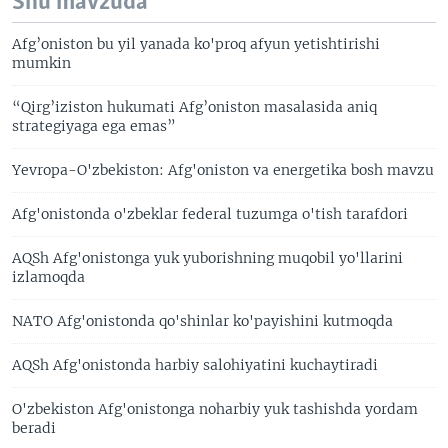
Shu mavzuda
Afg’oniston bu yil yanada ko'proq afyun yetishtirishi
mumkin
“Qirg’iziston hukumati Afg’oniston masalasida aniq
strategiyaga ega emas”
Yevropa-O'zbekiston: Afg'oniston va energetika bosh mavzu
Afg'onistonda o'zbeklar federal tuzumga o'tish tarafdori
AQSh Afg'onistonga yuk yuborishning muqobil yo'llarini
izlamoqda
NATO Afg'onistonda qo'shinlar ko'payishini kutmoqda
AQSh Afg'onistonda harbiy salohiyatini kuchaytiradi
O'zbekiston Afg'onistonga noharbiy yuk tashishda yordam
beradi