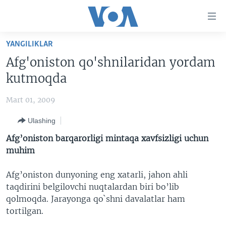
Bosh
sahifaga
boring
Boshiga
YANGILIKLAR
qayting
BOSH SAHIFA
Afg'oniston qo'shnilaridan yordam
Qidiruvga
AMERIKA
kutmoqda
o'ting
MARKAZIY OSIYO
Mart 01, 2009
XALQARO
Ulashing
VATANDOSHLAR
Afg’oniston barqarorligi mintaqa xavfsizligi uchun
MULTIMEDIA
muhim
IJTIMOIY TARMOQLAR
AMERIKA MANZARALARI
Afg’oniston dunyoning eng xatarli, jahon ahli
INGLIZ TILI DARSLARI
XALQARO HAYOT
FACEBOOK
taqdirini belgilovchi nuqtalardan biri bo’lib
qolmoqda. Jarayonga qo`shni davalatlar ham
EDITORIAL
VASHINGTON CHOYXONASI
YOUTUBE
tortilgan.
MOBIL-SALOM!
INSTAGRAM
Learning English