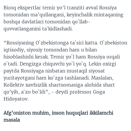
Biroq ekspertlar temir yo’l tranziti avval Rossiya
tomonidan ma’qullangani, keyinchalik mintaqaning
boshqa davlatlari tomonidan qo`llab-
quvvatlanganini ta`kidlashadi.
“Rossiyaning O`zbekistonga ta`siri katta. O`zbekiston
iqtisodiy, siyosiy tomondan ham u bilan
hisoblashishi kerak. Temir yo`l ham Rossiya orqali
o`tadi. Dengizga chiquvchi yo`l yo`q. Lekin oxirgi
paytda Rossiyaga nisbatan mustaqil siyosat
yuritayotgani ham ko`zga tashlanadi. Maslalan,
Kollektiv xavfsizlik shartnomasiga alohida shart
qo’yib, a`zo bo`ldi”, - deydi professor Goga
Hidoyatov.
Afg'oniston muhim, inson huquqlari ikkilamchi
masala