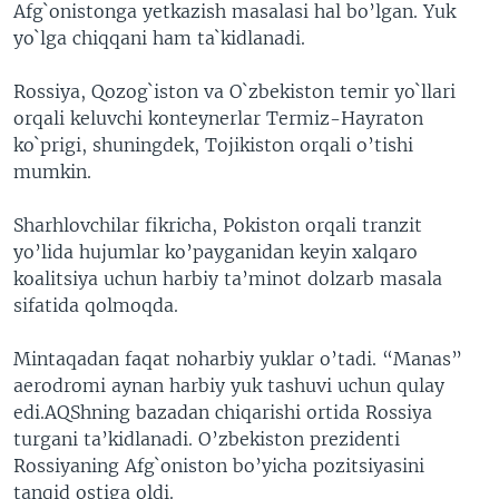
Afg`onistonga yetkazish masalasi hal bo’lgan. Yuk
yo`lga chiqqani ham ta`kidlanadi.
Rossiya, Qozog`iston va O`zbekiston temir yo`llari
orqali keluvchi konteynerlar Termiz-Hayraton
ko`prigi, shuningdek, Tojikiston orqali o’tishi
mumkin.
Sharhlovchilar fikricha, Pokiston orqali tranzit
yo’lida hujumlar ko’payganidan keyin xalqaro
koalitsiya uchun harbiy ta’minot dolzarb masala
sifatida qolmoqda.
Mintaqadan faqat noharbiy yuklar o’tadi. “Manas”
aerodromi aynan harbiy yuk tashuvi uchun qulay
edi.AQShning bazadan chiqarishi ortida Rossiya
turgani ta’kidlanadi. O’zbekiston prezidenti
Rossiyaning Afg`oniston bo’yicha pozitsiyasini
tanqid ostiga oldi.