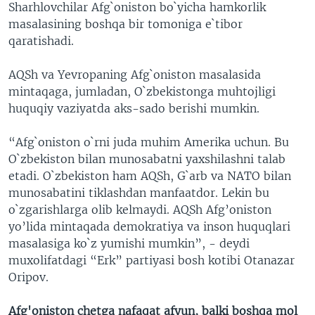
Sharhlovchilar Afg`oniston bo`yicha hamkorlik
masalasining boshqa bir tomoniga e`tibor
qaratishadi.
AQSh va Yevropaning Afg`oniston masalasida
mintaqaga, jumladan, O`zbekistonga muhtojligi
huquqiy vaziyatda aks-sado berishi mumkin.
“Afg`oniston o`rni juda muhim Amerika uchun. Bu
O`zbekiston bilan munosabatni yaxshilashni talab
etadi. O`zbekiston ham AQSh, G`arb va NATO bilan
munosabatini tiklashdan manfaatdor. Lekin bu
o`zgarishlarga olib kelmaydi. AQSh Afg’oniston
yo’lida mintaqada demokratiya va inson huquqlari
masalasiga ko`z yumishi mumkin”, - deydi
muxolifatdagi “Erk” partiyasi bosh kotibi Otanazar
Oripov.
Afg'oniston chetga nafaqat afyun, balki boshqa mol