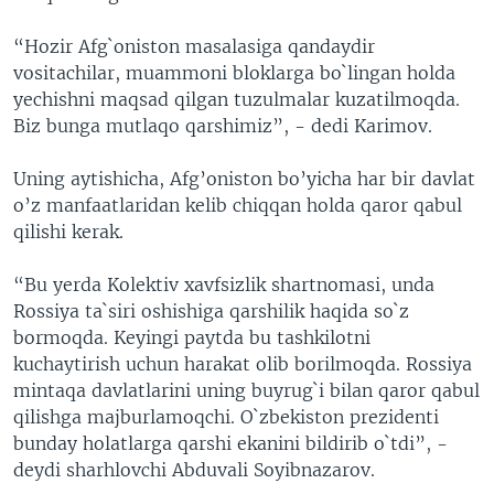
“Hozir Afg`oniston masalasiga qandaydir
vositachilar, muammoni bloklarga bo`lingan holda
yechishni maqsad qilgan tuzulmalar kuzatilmoqda.
Biz bunga mutlaqo qarshimiz”, - dedi Karimov.
Uning aytishicha, Afg’oniston bo’yicha har bir davlat
o’z manfaatlaridan kelib chiqqan holda qaror qabul
qilishi kerak.
“Bu yerda Kolektiv xavfsizlik shartnomasi, unda
Rossiya ta`siri oshishiga qarshilik haqida so`z
bormoqda. Keyingi paytda bu tashkilotni
kuchaytirish uchun harakat olib borilmoqda. Rossiya
mintaqa davlatlarini uning buyrug`i bilan qaror qabul
qilishga majburlamoqchi. O`zbekiston prezidenti
bunday holatlarga qarshi ekanini bildirib o`tdi”, -
deydi sharhlovchi Abduvali Soyibnazarov.