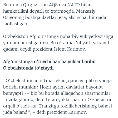
Bu orada Qirg`iziston AQSh va NATO bilan
VIDEO
ODNOKLASSNIKI
hamkorlikni deyarli to`xtatmoqda. Markaziy
XABARLAR SURATLARDA
TELEGRAM
Osiyoning boshqa davtlari esa, aksincha, bir qadar
faollashgan.
TWITTER
SOUNDCLOUD
VOA
O’zbekiston Afg`onistonga noharbiy yuk yetkazishga
yordam berishga rozi. Bu o’ta mas’uliyatli va xavfli
qadam, deydi prezident Islom Karimov.
Afg’onistonga o'tuvchi barcha yuklar baribir
O'zbekistonda to'xtaydi
“O'zbekistondan o'tmas ekan, qanday qilib u yoqqa
borishi mumkin? Hozir ayrim davlatlar bayonot
berayapti -- biz bu borada allaqachon shartnomlar
imzolaganmiz, deb. Lekin yuklar baribir O`zbekiston
orqali o`tadi-ku. Tranzitga rozilik berishning bahosi
juda baland”, - dedi prezident Karimov.