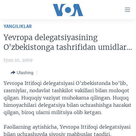
Bosh
sahifaga
boring
Boshiga
YANGILIKLAR
qayting
BOSH SAHIFA
Yevropa delegatsiyasining
Qidiruvga
AMERIKA
O'zbekistonga tashrifidan umidlar...
o'ting
MARKAZIY OSIYO
Iyun 10, 2009
XALQARO
Ulashing
VATANDOSHLAR
Yevropa Ittifoqi delegatsiyasi O’zbekistonda bo’lib,
MULTIMEDIA
rasmiylar, nodavlat tashkilot vakillari bilan muloqot
qilgan. Huquqiy vaziyat muhokama qilingan. Huquq
IJTIMOIY TARMOQLAR
AMERIKA MANZARALARI
himoyachilari delegatsiya bilan uchrashishga harakat
INGLIZ TILI DARSLARI
XALQARO HAYOT
FACEBOOK
qilgan, biroq ularni militsiya olib ketgan.
EDITORIAL
VASHINGTON CHOYXONASI
YOUTUBE
Faollarning aytishicha, Yevropa Ittifoqi delegatsiyasi
MOBIL-SALOM!
INSTAGRAM
bilan uchrashuvda siyosiy mahbuslar taqdiri,
Learning English