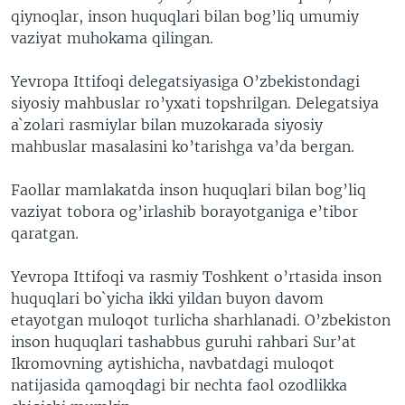
qiynoqlar, inson huquqlari bilan bog’liq umumiy
VIDEO
ODNOKLASSNIKI
vaziyat muhokama qilingan.
XABARLAR SURATLARDA
TELEGRAM
Yevropa Ittifoqi delegatsiyasiga O’zbekistondagi
TWITTER
siyosiy mahbuslar ro’yxati topshrilgan. Delegatsiya
SOUNDCLOUD
VOA
a`zolari rasmiylar bilan muzokarada siyosiy
mahbuslar masalasini ko’tarishga va’da bergan.
Faollar mamlakatda inson huquqlari bilan bog’liq
vaziyat tobora og’irlashib borayotganiga e’tibor
qaratgan.
Yevropa Ittifoqi va rasmiy Toshkent o’rtasida inson
huquqlari bo`yicha ikki yildan buyon davom
etayotgan muloqot turlicha sharhlanadi. O’zbekiston
inson huquqlari tashabbus guruhi rahbari Sur’at
Ikromovning aytishicha, navbatdagi muloqot
natijasida qamoqdagi bir nechta faol ozodlikka