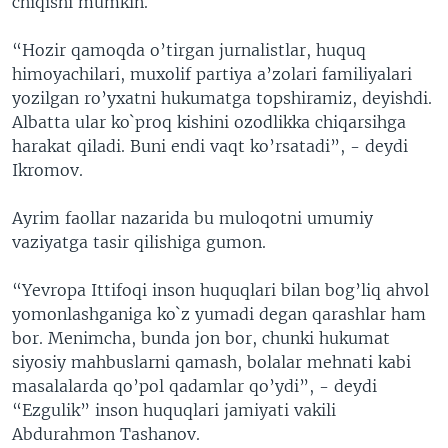
chiqishi mumkin.
“Hozir qamoqda o’tirgan jurnalistlar, huquq
himoyachilari, muxolif partiya a’zolari familiyalari
yozilgan ro’yxatni hukumatga topshiramiz, deyishdi.
Albatta ular ko`proq kishini ozodlikka chiqarsihga
harakat qiladi. Buni endi vaqt ko’rsatadi”, - deydi
Ikromov.
Ayrim faollar nazarida bu muloqotni umumiy
vaziyatga tasir qilishiga gumon.
“Yevropa Ittifoqi inson huquqlari bilan bog’liq ahvol
yomonlashganiga ko`z yumadi degan qarashlar ham
bor. Menimcha, bunda jon bor, chunki hukumat
siyosiy mahbuslarni qamash, bolalar mehnati kabi
masalalarda qo’pol qadamlar qo’ydi”, - deydi
“Ezgulik” inson huquqlari jamiyati vakili
Abdurahmon Tashanov.