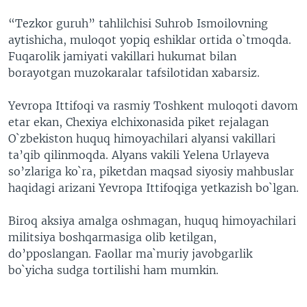
“Tezkor guruh” tahlilchisi Suhrob Ismoilovning
aytishicha, muloqot yopiq eshiklar ortida o`tmoqda.
Fuqarolik jamiyati vakillari hukumat bilan
borayotgan muzokaralar tafsilotidan xabarsiz.
Yevropa Ittifoqi va rasmiy Toshkent muloqoti davom
etar ekan, Chexiya elchixonasida piket rejalagan
O`zbekiston huquq himoyachilari alyansi vakillari
ta’qib qilinmoqda. Alyans vakili Yelena Urlayeva
so’zlariga ko`ra, piketdan maqsad siyosiy mahbuslar
haqidagi arizani Yevropa Ittifoqiga yetkazish bo`lgan.
Biroq aksiya amalga oshmagan, huquq himoyachilari
militsiya boshqarmasiga olib ketilgan,
do’pposlangan. Faollar ma`muriy javobgarlik
bo`yicha sudga tortilishi ham mumkin.