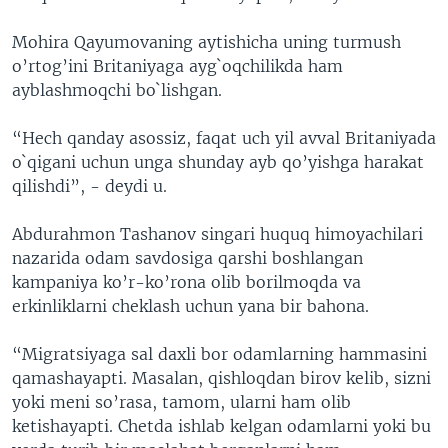
Mohira Qayumovaning aytishicha uning turmush
o’rtog’ini Britaniyaga ayg`oqchilikda ham
ayblashmoqchi bo`lishgan.
“Hech qanday asossiz, faqat uch yil avval Britaniyada
o`qigani uchun unga shunday ayb qo’yishga harakat
qilishdi”, - deydi u.
Abdurahmon Tashanov singari huquq himoyachilari
nazarida odam savdosiga qarshi boshlangan
kampaniya ko’r-ko’rona olib borilmoqda va
erkinliklarni cheklash uchun yana bir bahona.
“Migratsiyaga sal daxli bor odamlarning hammasini
qamashayapti. Masalan, qishloqdan birov kelib, sizni
yoki meni so’rasa, tamom, ularni ham olib
ketishayapti. Chetda ishlab kelgan odamlarni yoki bu