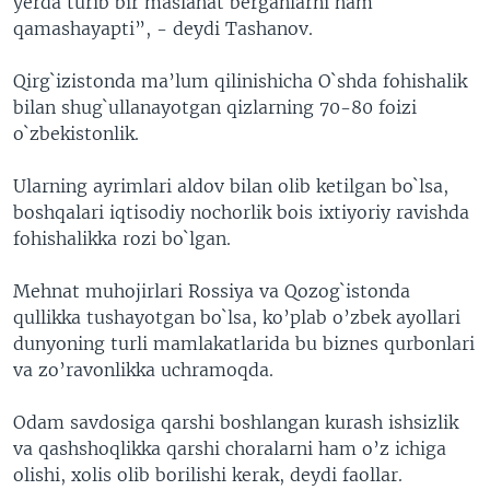
yerda turib bir maslahat berganlarni ham
qamashayapti”, - deydi Tashanov.
Qirg`izistonda ma’lum qilinishicha O`shda fohishalik
bilan shug`ullanayotgan qizlarning 70-80 foizi
o`zbekistonlik.
Ularning ayrimlari aldov bilan olib ketilgan bo`lsa,
boshqalari iqtisodiy nochorlik bois ixtiyoriy ravishda
fohishalikka rozi bo`lgan.
Mehnat muhojirlari Rossiya va Qozog`istonda
qullikka tushayotgan bo`lsa, ko’plab o’zbek ayollari
dunyoning turli mamlakatlarida bu biznes qurbonlari
va zo’ravonlikka uchramoqda.
Odam savdosiga qarshi boshlangan kurash ishsizlik
va qashshoqlikka qarshi choralarni ham o’z ichiga
olishi, xolis olib borilishi kerak, deydi faollar.