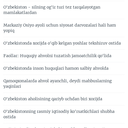
O'zbekiston - silning og'ir turi tez tarqalayotgan
mamlakatlardan
Markaziy Osiyo ayoli uchun siyosat darvozalari hali ham
yopiq
O'zbekistonda xorijda o'qib kelgan yoshlar tekshiruv ostida
Faollar: Huquqiy ahvolni tuzatish jamoatchilik qo'lida
O'zbekistonda inson huquqlari hamon salbiy ahvolda
Qamoqxonalarda ahvol ayanchli, deydi mahbuslarning
yaqinlari
O'zbekiston aholisining qariyb uchdan biri xorijda
O'zbekistonning rasmiy iqtisodiy ko'rsatkichlari shubha
ostida