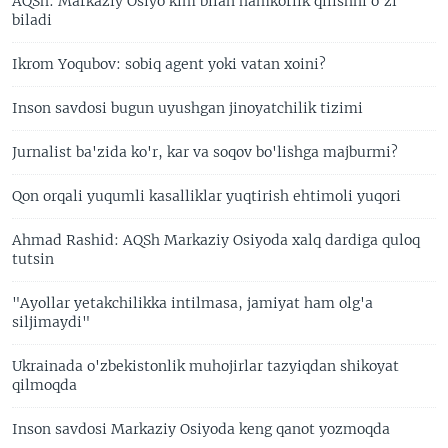
AQSh: Markaziy Osiyo kim bilan hamkorlik qilishni o'zi
biladi
Ikrom Yoqubov: sobiq agent yoki vatan xoini?
Inson savdosi bugun uyushgan jinoyatchilik tizimi
Jurnalist ba'zida ko'r, kar va soqov bo'lishga majburmi?
Qon orqali yuqumli kasalliklar yuqtirish ehtimoli yuqori
Ahmad Rashid: AQSh Markaziy Osiyoda xalq dardiga quloq
tutsin
"Ayollar yetakchilikka intilmasa, jamiyat ham olg'a
siljimaydi"
Ukrainada o'zbekistonlik muhojirlar tazyiqdan shikoyat
qilmoqda
Inson savdosi Markaziy Osiyoda keng qanot yozmoqda