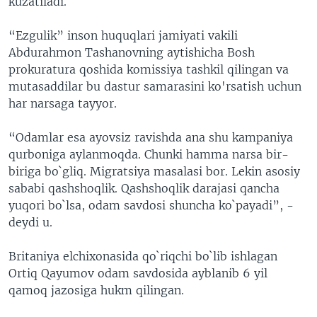
kuzatiladi.
“Ezgulik” inson huquqlari jamiyati vakili
Abdurahmon Tashanovning aytishicha Bosh
prokuratura qoshida komissiya tashkil qilingan va
mutasaddilar bu dastur samarasini ko'rsatish uchun
har narsaga tayyor.
“Odamlar esa ayovsiz ravishda ana shu kampaniya
qurboniga aylanmoqda. Chunki hamma narsa bir-
biriga bo`gliq. Migratsiya masalasi bor. Lekin asosiy
sababi qashshoqlik. Qashshoqlik darajasi qancha
yuqori bo`lsa, odam savdosi shuncha ko`payadi”, -
deydi u.
Britaniya elchixonasida qo`riqchi bo`lib ishlagan
Ortiq Qayumov odam savdosida ayblanib 6 yil
qamoq jazosiga hukm qilingan.