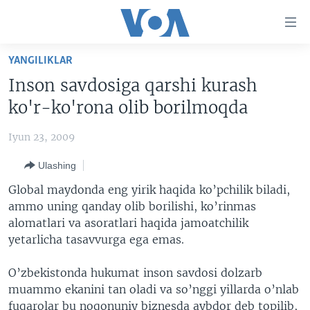
Bosh
sahifaga
boring
Boshiga
YANGILIKLAR
qayting
BOSH SAHIFA
Inson savdosiga qarshi kurash
Qidiruvga
AMERIKA
ko'r-ko'rona olib borilmoqda
o'ting
MARKAZIY OSIYO
Iyun 23, 2009
XALQARO
Ulashing
VATANDOSHLAR
Global maydonda eng yirik
haqida ko’pchilik biladi,
MULTIMEDIA
ammo uning qanday olib borilishi, ko’rinmas
alomatlari va asoratlari haqida jamoatchilik
IJTIMOIY TARMOQLAR
AMERIKA MANZARALARI
yetarlicha tasavvurga ega emas.
INGLIZ TILI DARSLARI
XALQARO HAYOT
FACEBOOK
O’zbekistonda hukumat inson savdosi dolzarb
EDITORIAL
VASHINGTON CHOYXONASI
YOUTUBE
muammo ekanini tan oladi va so’nggi yillarda o’nlab
MOBIL-SALOM!
INSTAGRAM
fuqarolar bu noqonuniy biznesda aybdor deb topilib,
Learning English