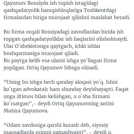
Qayumov Rossiyda ish topish istagidagi
qashqadaryolik hamqishloqlariga Toshkentdagi
firmalardan biriga murojaat qilishni maslahat beradi.
Bu firma orqali Rossiyadagi zavodlardan birida ish
topgan qashqadaryoliklar ish haqlarini olisholmaydi.
Ular O`zbekistonga qaytgach, ichki ishlar
boshqarmasiga murojaat qiladi.
Bu paytga kelib esa ularni ishga yo`llagan firma
yopilgan. Ortiq Qayumov hibsga olinadi.
“Uning bu ishga hech qanday aloqasi yo`q. Ishni
ko`rgan advokatalr ham shunday deyishayapti. Faqat
unga iltimos bilan kelishgan, u o`sha firmani
ko`rsatgan”,- deydi Ortiq Qayumovning xotini
Mohira Qayumova.
“Odam savdosiga qarshi kurash deb, siyosiy
maqsadlarda erimni qamashyapti”, - deydi u.