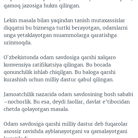
qamoq jazosiga hukm qilingan.
VIDEO
ODNOKLASSNIKI
XABARLAR SURATLARDA
TELEGRAM
Lekin masala bilan yaqindan tanish mutaxassislar
diqqatni bu biznesga turtki berayotgan, odamlarni
TWITTER
unga yetaklayotgan muammolarga qaratishga
SOUNDCLOUD
VOA
urinmoqda.
O`zbekistonda odam savdosiga qarshi xalqaro
konvensiya ratifikatsiya qilingan. Bu borada
qonunchilik ishlab chiqilgan. Bu baloga qarshi
kurashish uchun milliy dastur qabul qilingan.
Jamoatchilik nazarida odam savdosining bosh sababi
–nochorlik. Bu esa, deydi faollar, davlat e’tiboridan
chetda qolayotgan masala.
Odam savdosiga qarshi milliy dastur deb fuqarolar
asossiz ravishda ayblanayotgani va qamalayotgani