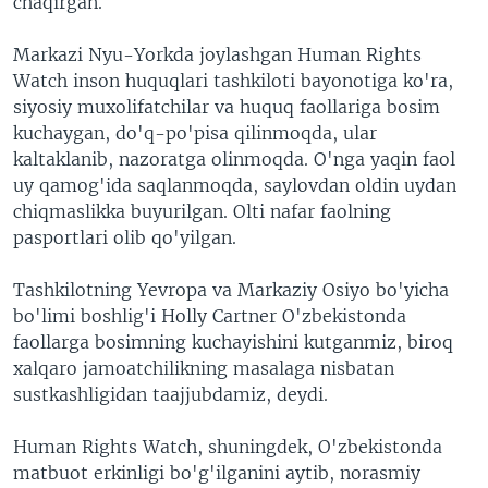
chaqirgan.
VIDEO
ODNOKLASSNIKI
Markazi Nyu-Yorkda joylashgan Human Rights
XABARLAR SURATLARDA
TELEGRAM
Watch inson huquqlari tashkiloti bayonotiga ko'ra,
TWITTER
siyosiy muxolifatchilar va huquq faollariga bosim
kuchaygan, do'q-po'pisa qilinmoqda, ular
SOUNDCLOUD
VOA
kaltaklanib, nazoratga olinmoqda. O'nga yaqin faol
uy qamog'ida saqlanmoqda, saylovdan oldin uydan
chiqmaslikka buyurilgan. Olti nafar faolning
pasportlari olib qo'yilgan.
Tashkilotning Yevropa va Markaziy Osiyo bo'yicha
bo'limi boshlig'i Holly Cartner O'zbekistonda
faollarga bosimning kuchayishini kutganmiz, biroq
xalqaro jamoatchilikning masalaga nisbatan
sustkashligidan taajjubdamiz, deydi.
Human Rights Watch, shuningdek, O'zbekistonda
matbuot erkinligi bo'g'ilganini aytib, norasmiy