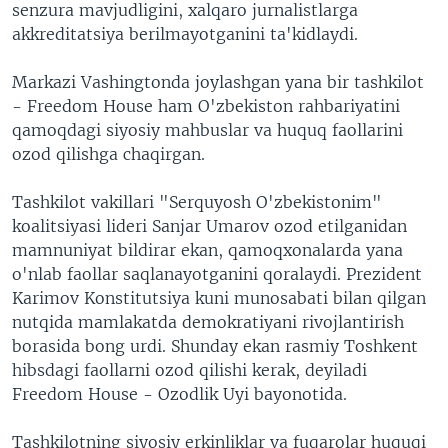
senzura mavjudligini, xalqaro jurnalistlarga
akkreditatsiya berilmayotganini ta'kidlaydi.
Markazi Vashingtonda joylashgan yana bir tashkilot
- Freedom House ham O'zbekiston rahbariyatini
qamoqdagi siyosiy mahbuslar va huquq faollarini
ozod qilishga chaqirgan.
Tashkilot vakillari "Serquyosh O'zbekistonim"
koalitsiyasi lideri Sanjar Umarov ozod etilganidan
mamnuniyat bildirar ekan, qamoqxonalarda yana
o'nlab faollar saqlanayotganini qoralaydi. Prezident
Karimov Konstitutsiya kuni munosabati bilan qilgan
nutqida mamlakatda demokratiyani rivojlantirish
borasida bong urdi. Shunday ekan rasmiy Toshkent
hibsdagi faollarni ozod qilishi kerak, deyiladi
Freedom House - Ozodlik Uyi bayonotida.
Tashkilotning siyosiy erkinliklar va fuqarolar huquqi