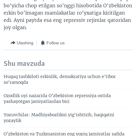
bo'yicha chop etilgan so'nggi hisobotida O'zbekiston
erkin bo'lmagan mamlakatlar ro'yxatiga kiritilgan
edi. Ayni paytda esa eng repressiv rejimlar qatoridan
joy olgan.
Ulashing
Follow us
Shu mavzuda
Huquq tashkiloti erkinlik, demokratiya uchun e'tibor
so'ramoqda
Ozodlik uyi nazarida O'zbekiston repressiya ostida
yashayotgan jamiyatlardan biri
Yozuvchilar: Madhiyabozlikni yig'ishtirib, haqiqatni
yozaylik
O’zbekiston va Turkmaniston eng yopiq jamiyatlar safida