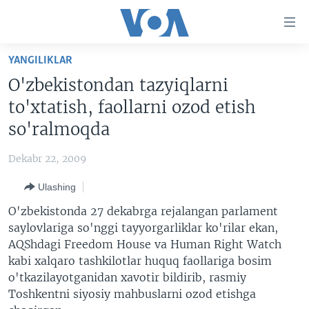
Bosh
sahifaga
boring
Boshiga
YANGILIKLAR
qayting
BOSH SAHIFA
O'zbekistondan tazyiqlarni
Qidiruvga
AMERIKA
to'xtatish, faollarni ozod etish
o'ting
MARKAZIY OSIYO
so'ralmoqda
XALQARO
Dekabr 22, 2009
VATANDOSHLAR
Ulashing
MULTIMEDIA
O'zbekistonda 27 dekabrga rejalangan parlament
IJTIMOIY TARMOQLAR
AMERIKA MANZARALARI
saylovlariga so'nggi tayyorgarliklar ko'rilar ekan,
AQShdagi Freedom House va Human Right Watch
INGLIZ TILI DARSLARI
XALQARO HAYOT
FACEBOOK
kabi xalqaro tashkilotlar huquq faollariga bosim
EDITORIAL
VASHINGTON CHOYXONASI
YOUTUBE
o'tkazilayotganidan xavotir bildirib, rasmiy
Toshkentni siyosiy mahbuslarni ozod etishga
MOBIL-SALOM!
INSTAGRAM
Learning English