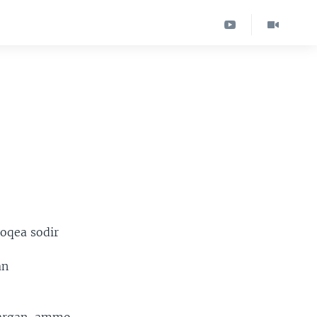
oqea sodir
an