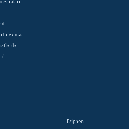
nzaralari
yot
 choyxonasi
ratlarda
m!
Psiphon