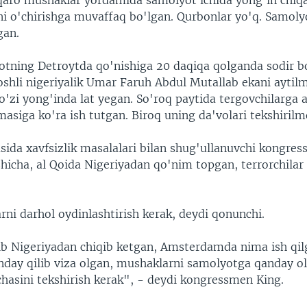
uqaro mushaklar yordamida samolyot ichida yong'in chi
ni o'chirishga muvaffaq bo'lgan. Qurbonlar yo'q. Samoly
gan.
tning Detroytda qo'nishiga 20 daqiqa qolganda sodir bo
oshli nigeriyalik Umar Faruh Abdul Mutallab ekani aytil
'zi yong'inda lat yegan. So'roq paytida tergovchilarga a
asiga ko'ra ish tutgan. Biroq uning da'volari tekshiril
asida xavfsizlik masalalari bilan shug'ullanuvchi kongre
shicha, al Qoida Nigeriyadan qo'nim topgan, terrorchila
rni darhol oydinlashtirish kerak, deydi qonunchi.
ib Nigeriyadan chiqib ketgan, Amsterdamda nima ish qil
day qilib viza olgan, mushaklarni samolyotga qanday ol
chasini tekshirish kerak", - deydi kongressmen King.