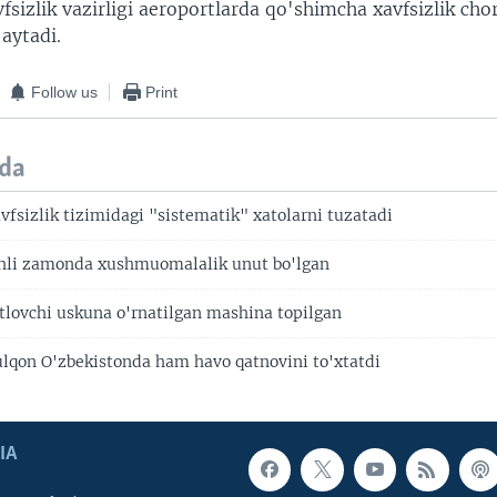
fsizlik vazirligi aeroportlarda qo'shimcha xavfsizlik chor
 aytadi.
Follow us
Print
da
fsizlik tizimidagi "sistematik" xatolarni tuzatadi
chli zamonda xushmuomalalik unut bo'lgan
lovchi uskuna o'rnatilgan mashina topilgan
ulqon O'zbekistonda ham havo qatnovini to'xtatdi
IA