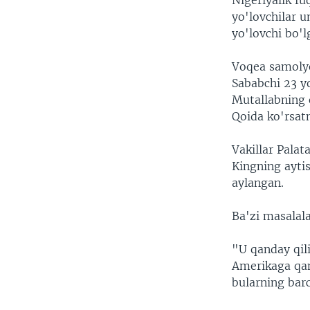
Nigeriyalik f
VIDEO
ODNOKLASSNIKI
yo'lovchilar u
XABARLAR SURATLARDA
TELEGRAM
yo'lovchi bo'l
TWITTER
Voqea samolyo
SOUNDCLOUD
Sababchi 23 y
Mutallabning o
Qoida ko'rsatm
Vakillar Palat
Kingning ayti
aylangan.
Ba'zi masalala
"U qanday qil
Amerikaga qan
bularning bar