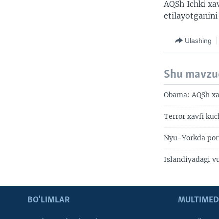
AQSh Ichki xav
etilayotganini
Ulashing
Shu mavzu
Obama: AQSh xav
Terror xavfi ku
Nyu-Yorkda port
Islandiyadagi v
BO'LIMLAR
MULTIMED