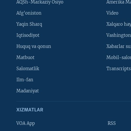
AQSh-Markaziy Osiyo
Amerika Ma
Afg'oniston
Video
Yaqin Sharq
Xalqaro ha
Iqtisodiyot
Vashington
Huquq va qonun
Xabarlar su
Matbuot
Mobil-salo
Salomatlik
Transcripts
Ilm-fan
Madaniyat
XIZMATLAR
VOA App
RSS
Learning English