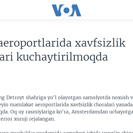
eroportlarida xavfsizlik
ari kuchaytirilmoqda
9
g Detroyt shahriga yo'l olayotgan samolyotda noxush v
eyin mamlakat aeroportlarida xavfsizlik choralari yanada
qda. Oq uy rasmiylariga ko'ra, Amsterdamdan uchayotg
rror xuruji rejalangan.