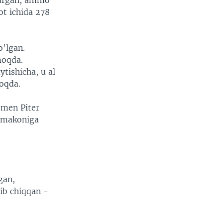
qargan, ammo
ot ichida 278
'lgan.
moqda.
ytishicha, u al
moqda.
ssmen Piter
r makoniga
gan,
ib chiqqan -