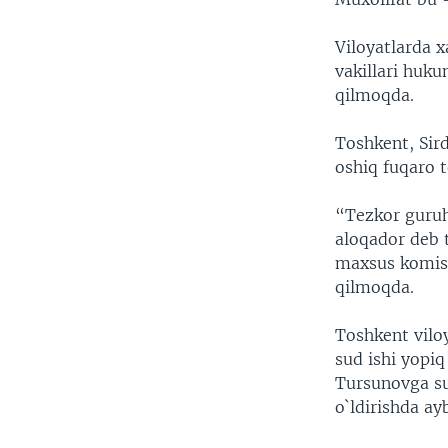
VIDEO
ODNOKLASSNIKI
XABARLAR SURATLARDA
TELEGRAM
Viloyatlarda x
vakillari huk
TWITTER
qilmoqda.
SOUNDCLOUD
Toshkent, Sir
oshiq fuqaro 
“Tezkor guruh
aloqador deb t
maxsus komiss
qilmoqda.
Toshkent viloy
sud ishi yopi
Tursunovga su
o`ldirishda a