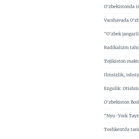
O'zbekistonda is
Varshavada O'zb
"O'zbek jangari
Radikalizm tahd
Tojikiston makt
Ilmsizlik, ishsi
Ezgulik: Otishma
O'zbekiston Bos
"Nyu-York Tayms
Toshkentda tan