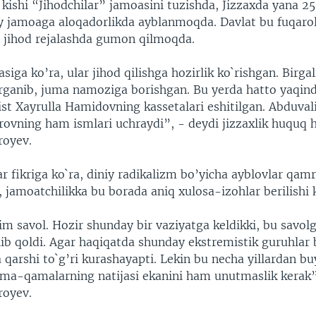
kishi “Jihodchilar” jamoasini tuzishda, Jizzaxda yana 25
y jamoaga aloqadorlikda ayblanmoqda. Davlat bu fuqarol
 jihod rejalashda gumon qilmoqda.
siga ko’ra, ular jihod qilishga hozirlik ko`rishgan. Birga
rganib, juma namoziga borishgan. Bu yerda hatto yaqin
ist Xayrulla Hamidovning kassetalari eshitilgan. Abduvali
ovning ham ismlari uchraydi”, - deydi jizzaxlik huquq 
royev.
ar fikriga ko`ra, diniy radikalizm bo’yicha ayblovlar qam
jamoatchilikka bu borada aniq xulosa-izohlar berilishi 
m savol. Hozir shunday bir vaziyatga keldikki, bu savolg
ib qoldi. Agar haqiqatda shunday ekstremistik guruhlar 
qarshi to`g’ri kurashayapti. Lekin bu necha yillardan 
ama-qamalarning natijasi ekanini ham unutmaslik kerak”
royev.