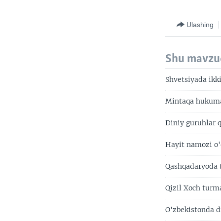
Ulashing
Shu mavzu
Shvetsiyada ikki
Mintaqa hukumat
Diniy guruhlar 
Hayit namozi o'
Qashqadaryoda t
Qizil Xoch turm
O'zbekistonda di