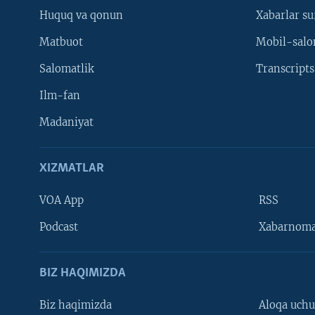
Huquq va qonun
Xabarlar su
Matbuot
Mobil-salo
Salomatlik
Transcripts
Ilm-fan
Madaniyat
XIZMATLAR
VOA App
RSS
Learning English
Podcast
Xabarnom
BIZ HAQIMIZDA
Biz haqimizda
Aloqa uch