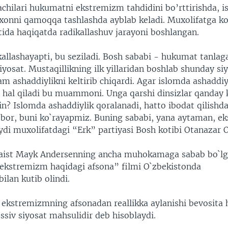
hilari hukumatni ekstremizm tahdidini bo’rttirishda, is
onni qamoqqa tashlashda ayblab keladi. Muxolifatga ko
tida haqiqatda radikallashuv jarayoni boshlangan.
kallashayapti, bu seziladi. Bosh sababi - hukumat tanlag
iyosat. Mustaqillikning ilk yillaridan boshlab shunday siy
am ashaddiylikni keltirib chiqardi. Agar islomda ashaddiyl
i hal qiladi bu muammoni. Unga qarshi dinsizlar qanday 
n? Islomda ashaddiylik qoralanadi, hatto ibodat qilishd
 bor, buni ko`rayapmiz. Buning sababi, yana aytaman, ek
ydi muxolifatdagi “Erk” partiyasi Bosh kotibi Otanazar 
naist Mayk Andersenning ancha muhokamaga sabab bo`l
 ekstremizm haqidagi afsona” filmi O`zbekistonda
bilan kutib olindi.
iy ekstremizmning afsonadan reallikka aylanishi bevosita
ssiv siyosat mahsulidir deb hisoblaydi.