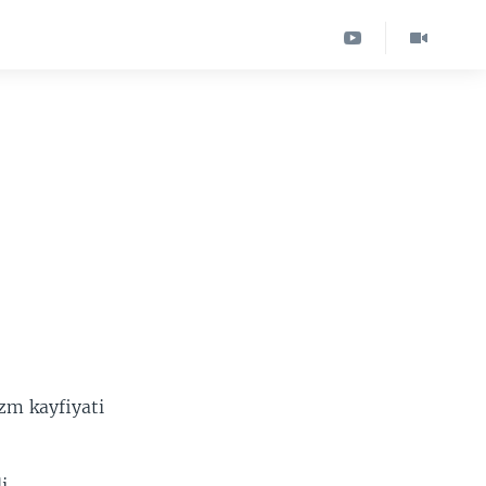
zm kayfiyati
i.