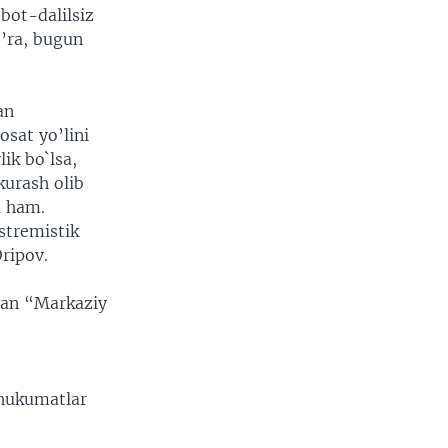
bot-dalilsiz
’ra, bugun
an
osat yo’lini
ik bo`lsa,
kurash olib
a ham.
stremistik
Oripov.
gan “Markaziy
 hukumatlar