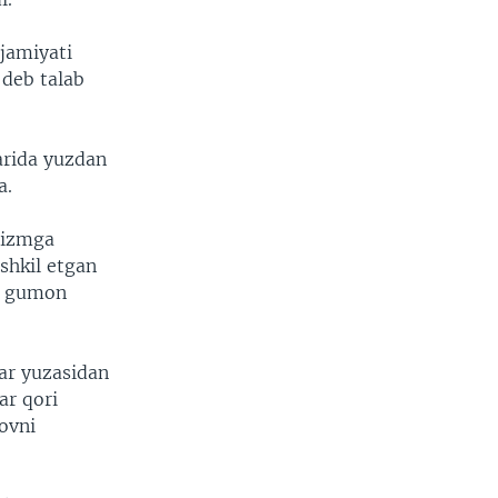
 jamiyati
 deb talab
arida yuzdan
a.
mizmga
ashkil etgan
a gumon
lar yuzasidan
ar qori
ovni