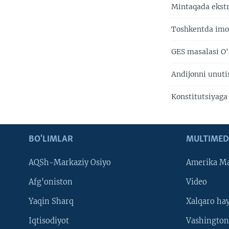
Mintaqada ekst
Toshkentda imom
GES masalasi O'
Andijonni unutis
Konstitutsiyaga 
BO'LIMLAR
MULTIMED
AQSh-Markaziy Osiyo
Amerika Ma
Afg'oniston
Video
Yaqin Sharq
Xalqaro ha
Iqtisodiyot
Vashington