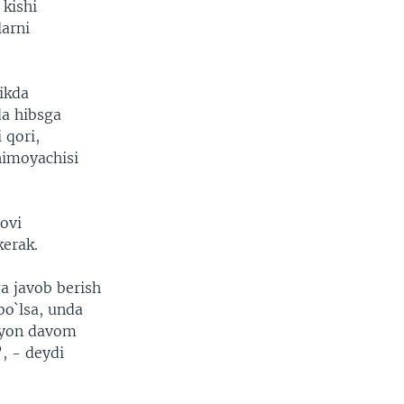
 kishi
arni
likda
da hibsga
 qori,
himoyachisi
rovi
kerak.
a javob berish
bo`lsa, unda
buyon davom
, - deydi