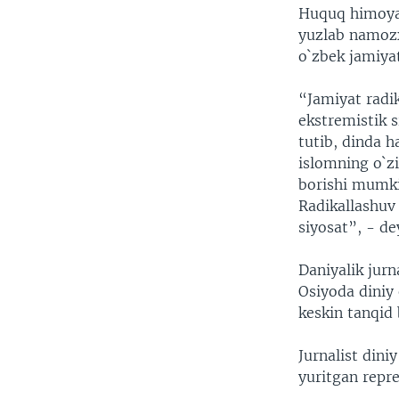
Huquq himoyac
yuzlab namozx
o`zbek jamiya
“Jamiyat radi
ekstremistik s
tutib, dinda h
islomning o`z
borishi mumki
Radikallashuv
siyosat”, - de
Daniyalik jur
Osiyoda diniy
keskin tanqid 
Jurnalist din
yuritgan repre