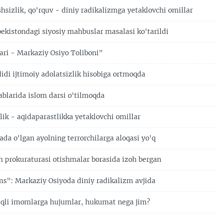
hsizlik, qo'rquv - diniy radikalizmga yetaklovchi omillar
ekistondagi siyosiy mahbuslar masalasi ko'tarildi
lari - Markaziy Osiyo Toliboni"
idi ijtimoiy adolatsizlik hisobiga ortmoqda
ablarida islom darsi o'tilmoqda
zlik - aqidaparastlikka yetaklovchi omillar
da o'lgan ayolning terrorchilarga aloqasi yo'q
h prokuraturasi otishmalar borasida izoh bergan
": Markaziy Osiyoda diniy radikalizm avjida
iqli imomlarga hujumlar, hukumat nega jim?