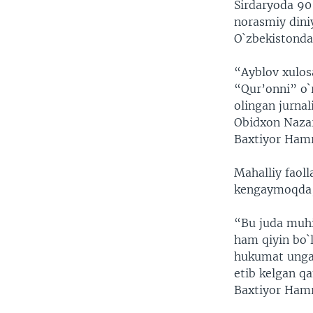
Sirdaryoda 90 
norasmiy dini
O`zbekistonda
“Ayblov xulosa
“Qur’onni” o`
olingan jurnal
Obidxon Nazar
Baxtiyor Ham
Mahalliy faoll
kengaymoqda, 
“Bu juda muhi
ham qiyin bo`l
hukumat unga 
etib kelgan q
Baxtiyor Ham