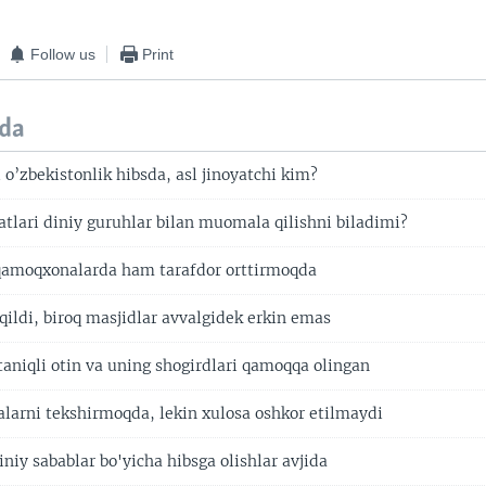
Follow us
Print
da
 o’zbekistonlik hibsda, asl jinoyatchi kim?
lari diniy guruhlar bilan muomala qilishni biladimi?
qamoqxonalarda ham tarafdor orttirmoqda
qildi, biroq masjidlar avvalgidek erkin emas
aniqli otin va uning shogirdlari qamoqqa olingan
alarni tekshirmoqda, lekin xulosa oshkor etilmaydi
niy sabablar bo'yicha hibsga olishlar avjida