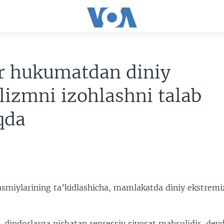
ar hukumatdan diniy
lizmni izohlashni talab
qda
asmiylarining ta’kidlashicha, mamlakatda diniy ekstremi
.
 dindorlarga nisbatan repressiv siyosat mahsulidir, deyd