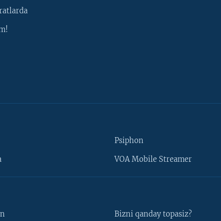
ratlarda
m!
Psiphon
a
VOA Mobile Streamer
un
Bizni qanday topasiz?