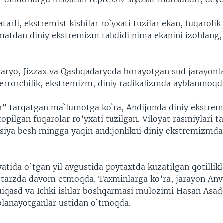
atarli, ekstremist kishilar ro`yxati tuzilar ekan, fuqarolik
umatdan diniy ekstremizm tahdidi nima ekanini izohlang,
daryo, Jizzax va Qashqadaryoda borayotgan sud jarayonl
terrorchilik, ekstremizm, diniy radikalizmda ayblanmoqd
” tarqatgan ma`lumotga ko`ra, Andijonda diniy ekstre
opilgan fuqarolar ro’yxati tuzilgan. Viloyat rasmiylari t
iya besh mingga yaqin andijonlikni diniy ekstremizmd
atida o’tgan yil avgustida poytaxtda kuzatilgan qotillik
q tarzda davom etmoqda. Taxminlarga ko’ra, jarayon Anv
iqasd va Ichki ishlar boshqarmasi mulozimi Hasan Asad
yblanayotganlar ustidan o`tmoqda.