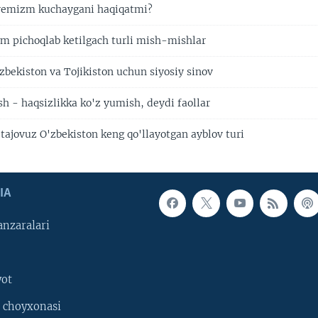
remizm kuchaygani haqiqatmi?
 pichoqlab ketilgach turli mish-mishlar
zbekiston va Tojikiston uchun siyosiy sinov
h - haqsizlikka ko'z yumish, deydi faollar
tajovuz O'zbekiston keng qo'llayotgan ayblov turi
IA
nzaralari
yot
 choyxonasi