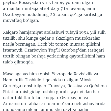
paytida Rossiyadan yirik harbiy yordam olgan
armanlar mintaqa atrofidagi 7 ta rayonni, jami
Ozarbayjon hududining 20 foizini qo'lga kiritishga
muvaffaq bo'lgan.
Xalqaro hamjamiyat aralashuvi tufayli 1994 yili sulh
tuzilib, shu kunga qadar o'tkazilgan muzokaralar
natija bermagan. Hech bir tomon murosa qilishni
istamaydi. Ozarbayjon Tog'li Qorabog'dan tashqari
tortib olingan boshqa yerlarining qaytarilishini ham
talab qilmoqda.
Masalaga yechim topish Yevropada Xavfsizlik va
Hamkorlik Tashkiloti qoshida tuzilgan Minsk
Guruhiga topshirilgan. Fransiya, Rossiya va Qo'shma
Shtatlar raisligidagi ushbu guruh 1992 yildan beri
qator takliflar bilan chiqqan. Ozarbayjon va
Armaniston rahbarlari ularni o'zaro uchrashuvlarida
muhokama qilgan, ammo shu paytga qadar