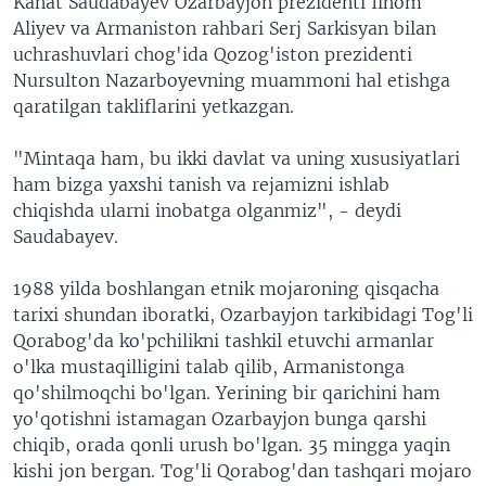
Kanat Saudabayev Ozarbayjon prezidenti Ilhom
Aliyev va Armaniston rahbari Serj Sarkisyan bilan
uchrashuvlari chog'ida Qozog'iston prezidenti
Nursulton Nazarboyevning muammoni hal etishga
qaratilgan takliflarini yetkazgan.
"Mintaqa ham, bu ikki davlat va uning xususiyatlari
ham bizga yaxshi tanish va rejamizni ishlab
chiqishda ularni inobatga olganmiz", - deydi
Saudabayev.
1988 yilda boshlangan etnik mojaroning qisqacha
tarixi shundan iboratki, Ozarbayjon tarkibidagi Tog'li
Qorabog'da ko'pchilikni tashkil etuvchi armanlar
o'lka mustaqilligini talab qilib, Armanistonga
qo'shilmoqchi bo'lgan. Yerining bir qarichini ham
yo'qotishni istamagan Ozarbayjon bunga qarshi
chiqib, orada qonli urush bo'lgan. 35 mingga yaqin
kishi jon bergan. Tog'li Qorabog'dan tashqari mojaro