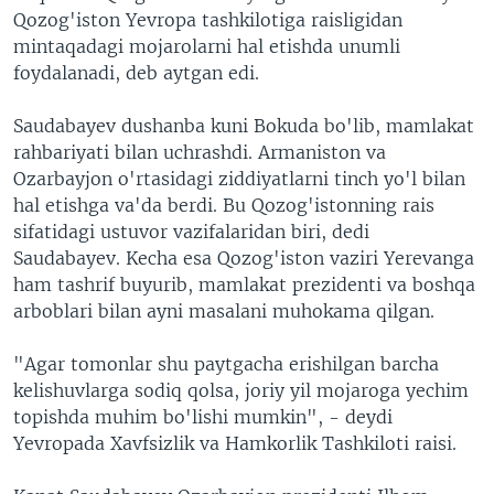
Qozog'iston Yevropa tashkilotiga raisligidan
VIDEO
ODNOKLASSNIKI
mintaqadagi mojarolarni hal etishda unumli
XABARLAR SURATLARDA
TELEGRAM
foydalanadi, deb aytgan edi.
TWITTER
Saudabayev dushanba kuni Bokuda bo'lib, mamlakat
SOUNDCLOUD
VOA
rahbariyati bilan uchrashdi. Armaniston va
Ozarbayjon o'rtasidagi ziddiyatlarni tinch yo'l bilan
hal etishga va'da berdi. Bu Qozog'istonning rais
sifatidagi ustuvor vazifalaridan biri, dedi
Saudabayev. Kecha esa Qozog'iston vaziri Yerevanga
ham tashrif buyurib, mamlakat prezidenti va boshqa
arboblari bilan ayni masalani muhokama qilgan.
"Agar tomonlar shu paytgacha erishilgan barcha
kelishuvlarga sodiq qolsa, joriy yil mojaroga yechim
topishda muhim bo'lishi mumkin", - deydi
Yevropada Xavfsizlik va Hamkorlik Tashkiloti raisi.