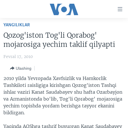
Bosh
sahifaga
boring
Boshiga
YANGILIKLAR
qayting
BOSH SAHIFA
Qozog'iston Tog'li Qorabog'
Qidiruvga
AMERIKA
mojarosiga yechim taklif qilyapti
o'ting
MARKAZIY OSIYO
Fevral 17, 2010
XALQARO
Ulashing
VATANDOSHLAR
2010 yilda Yevropada Xavfsizlik va Hamkorlik
MULTIMEDIA
Tashkiloti raisligiga kirishgan Qozog'iston Tashqi
ishlar vaziri Kanat Saudabayev shu hafta Ozarbayjon
IJTIMOIY TARMOQLAR
AMERIKA MANZARALARI
va Armanistonda bo'lib, Tog'li Qorabog' mojarosiga
INGLIZ TILI DARSLARI
XALQARO HAYOT
FACEBOOK
yechim topishda yordam berishga tayyor ekanini
bildirgan.
EDITORIAL
VASHINGTON CHOYXONASI
YOUTUBE
MOBIL-SALOM!
INSTAGRAM
Yaqinda AQShga tashrif buyurgan Kanat Saudabayev
Learning English