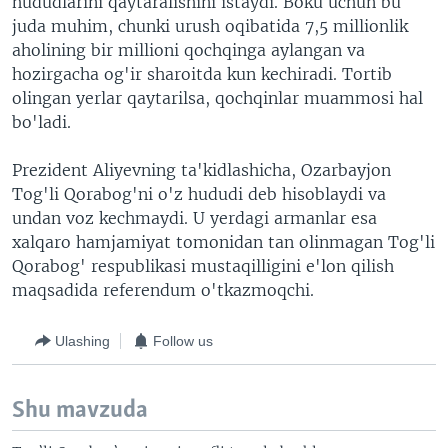
hududlarini qaytaralishini istaydi. Boku uchun bu
juda muhim, chunki urush oqibatida 7,5 millionlik
aholining bir millioni qochqinga aylangan va
hozirgacha og'ir sharoitda kun kechiradi. Tortib
olingan yerlar qaytarilsa, qochqinlar muammosi hal
bo'ladi.
Prezident Aliyevning ta'kidlashicha, Ozarbayjon
Tog'li Qorabog'ni o'z hududi deb hisoblaydi va
undan voz kechmaydi. U yerdagi armanlar esa
xalqaro hamjamiyat tomonidan tan olinmagan Tog'li
Qorabog' respublikasi mustaqilligini e'lon qilish
maqsadida referendum o'tkazmoqchi.
Ulashing
Follow us
Shu mavzuda