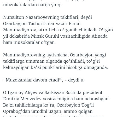
muzokaralardan natija yo'q.
Nursulton Nazarboyevning takliflari, deydi
Ozarbayjon Tashqi ishlar vaziri Elmar
Mammadiyorov, atroflicha o'rganib chiqiladi. O'tgan
yil dekabrida Minsk Guruhi vositachiligida Afinada
ham muzokaralar o'tgan.
Mammadiyorovning aytishicha, Ozarbayjon yangi
takliflarga umuman olganda qo'shiladi, to'g'ri
kelmaydigan ba'zi punktlarini hisobga olmaganda.
"Muzokaralar davom etadi", - deydi u.
O'tgan oy Aliyev va Sarkisyan Sochida prezident
Dmitriy Medvedev vositachiligida ham uchrashgan.
Ba'zi tahlilchilarga ko'ra, Ozarbayjon Tog'li
Qorabog'dan umidini uzgan, ammo qolgan