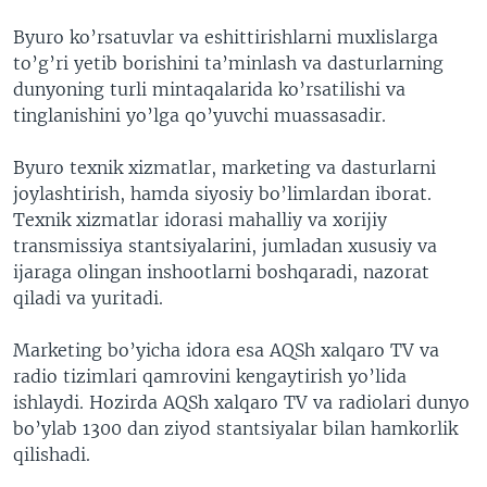
Byuro ko’rsatuvlar va eshittirishlarni muxlislarga
to’g’ri yetib borishini ta’minlash va dasturlarning
dunyoning turli mintaqalarida ko’rsatilishi va
tinglanishini yo’lga qo’yuvchi muassasadir.
Byuro texnik xizmatlar, marketing va dasturlarni
joylashtirish, hamda siyosiy bo’limlardan iborat.
Texnik xizmatlar idorasi mahalliy va xorijiy
transmissiya stantsiyalarini, jumladan xususiy va
ijaraga olingan inshootlarni boshqaradi, nazorat
qiladi va yuritadi.
Marketing bo’yicha idora esa AQSh xalqaro TV va
radio tizimlari qamrovini kengaytirish yo’lida
ishlaydi. Hozirda AQSh xalqaro TV va radiolari dunyo
bo’ylab 1300 dan ziyod stantsiyalar bilan hamkorlik
qilishadi.