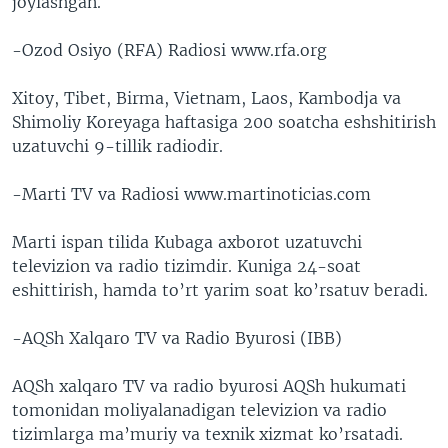
joylashgan.
-Ozod Osiyo (RFA) Radiosi www.rfa.org
Xitoy, Tibet, Birma, Vietnam, Laos, Kambodja va
Shimoliy Koreyaga haftasiga 200 soatcha eshshitirish
uzatuvchi 9-tillik radiodir.
-Marti TV va Radiosi www.martinoticias.com
Marti ispan tilida Kubaga axborot uzatuvchi
televizion va radio tizimdir. Kuniga 24-soat
eshittirish, hamda to’rt yarim soat ko’rsatuv beradi.
-AQSh Xalqaro TV va Radio Byurosi (IBB)
AQSh xalqaro TV va radio byurosi AQSh hukumati
tomonidan moliyalanadigan televizion va radio
tizimlarga ma’muriy va texnik xizmat ko’rsatadi.