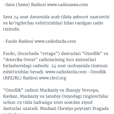
-Sava (Sawa) Radiosi www.radiosawa.com
Sava 24 soat davomida arab tilida axborot uzatuvchi
va ko’ngilochar eshittirishlari bilan tanilgan radio
tizimdir.
-Fardo Radiosi www.radiofarda.com
Fardo, (forschada “ertaga”) dasturlari “Ozodlik” va
“Amerika Ovozi” radiolarining fors xizmatlari
birlashuvidagi radiodir. 24 soat mobaynida tinimsiz
eshittirishlar beradi. www.radiofarda.com -Ozodlik
(RFE/RL) Radiosi www.rferl.org
“Ozodlik” radiosi Markaziy va Sharqiy Yevropa,
Kavkaz, Markaziy va Janubiy Osiyodagi tinglovchilar
uchun 29 tilda haftasiga 1000 soatdan ziyod
dasturlar uzatadi. Markazi Chexiya poytaxti Pragada