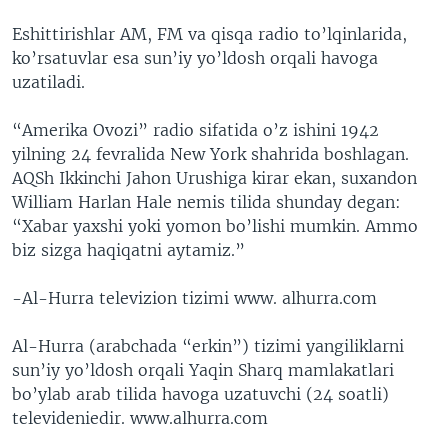
Eshittirishlar AM, FM va qisqa radio to’lqinlarida,
ko’rsatuvlar esa sun’iy yo’ldosh orqali havoga
uzatiladi.
“Amerika Ovozi” radio sifatida o’z ishini 1942
yilning 24 fevralida New York shahrida boshlagan.
AQSh Ikkinchi Jahon Urushiga kirar ekan, suxandon
William Harlan Hale nemis tilida shunday degan:
“Xabar yaxshi yoki yomon bo’lishi mumkin. Ammo
biz sizga haqiqatni aytamiz.”
-Al-Hurra televizion tizimi www. alhurra.com
Al-Hurra (arabchada “erkin”) tizimi yangiliklarni
sun’iy yo’ldosh orqali Yaqin Sharq mamlakatlari
bo’ylab arab tilida havoga uzatuvchi (24 soatli)
televideniedir. www.alhurra.com