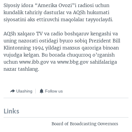
Siyosiy idora “Amerika Ovozi”i radiosi uchun
kundalik tahririy dasturlar va AQSh hukumati
siyosatini aks ettiruvchi maqolalar tayyorlaydi.
AQSh xalqaro TV va radio boshqaruv kengashi va
uning nazorati ostidagi byuro sobiq Prezident Bill
Klintonning 1994 yildagi maxsus qaroriga binoan
vujudga kelgan. Bu borada chuqurroq o’rganish
uchun www.ibb.gov va www.bbg.gov sahifalariga
nazar tashlang.
Ulashing
Follow us
Links
Board of Broadcasting Governors