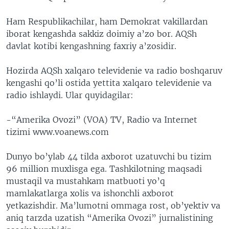
VIDEO
ODNOKLASSNIKI
Ham Respublikachilar, ham Demokrat vakillardan
XABARLAR SURATLARDA
TELEGRAM
iborat kengashda sakkiz doimiy a’zo bor. AQSh
davlat kotibi kengashning faxriy a’zosidir.
TWITTER
SOUNDCLOUD
VOA
Hozirda AQSh xalqaro televidenie va radio boshqaruv
kengashi qo’li ostida yettita xalqaro televidenie va
radio ishlaydi. Ular quyidagilar:
-“Amerika Ovozi” (VOA) TV, Radio va Internet
tizimi www.voanews.com
Dunyo bo’ylab 44 tilda axborot uzatuvchi bu tizim
96 million muxlisga ega. Tashkilotning maqsadi
mustaqil va mustahkam matbuoti yo’q
mamlakatlarga xolis va ishonchli axborot
yetkazishdir. Ma’lumotni ommaga rost, ob’yektiv va
aniq tarzda uzatish “Amerika Ovozi” jurnalistining