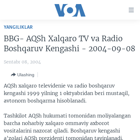
Bosh
sahifaga
boring
Boshiga
YANGILIKLAR
qayting
BOSH SAHIFA
BBG- AQSh Xalqaro TV va Radio
Qidiruvga
AMERIKA
Boshqaruv Kengashi - 2004-09-08
o'ting
MARKAZIY OSIYO
Sentabr 08, 2004
XALQARO
Ulashing
VATANDOSHLAR
AQSh xalqaro televidenie va radio boshqaruv
MULTIMEDIA
kengashi 1999 yilning 1 oktyabridan beri mustaqil,
avtonom boshqarma hisoblanadi.
IJTIMOIY TARMOQLAR
AMERIKA MANZARALARI
INGLIZ TILI DARSLARI
XALQARO HAYOT
FACEBOOK
Tashkilot AQSh hukumati tomonidan moliyalangan
barcha noharbiy xalqaro ommaviy axborot
EDITORIAL
VASHINGTON CHOYXONASI
YOUTUBE
vositalarini nazorat qiladi. Boshqaruv kengashi
MOBIL-SALOM!
INSTAGRAM
a’zolari AQSh prezidenti tomonidan tayinlanadi.
Learning English