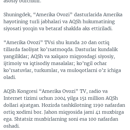
asosiy burchidir.
Shuningdek, “Amerika Ovozi” dasturlarida Amerika
hayotining turli jabhalari va AQSh hukumatining
siyosati yorqin va betaraf shaklda aks ettiriladi.
“Amerika Ovozi” TVsi shu kunda 20 dan ortiq
tillarda faoliyat ko’rsatmoqda. Dasturlar kundalik
yangiliklar; AQSh va xalqaro miqyosdagi siyosiy,
ijtimoiy va iqtisodiy masalalar; ko’ngil ochar
ko’rsatuvlar, turkumlar, va muloqotlarni o’z ichiga
oladi.
AQSh Kongresi “Amerika Ovozi” TV, radio va
Internet tizimi uchun 2004 yilga 151 million AQSh
dollari ajratgan. Hozirda tashkilotning 1190 nafardan
ortiq xodimi bor. Jahon miqyosida jami 41 muxbirga
ega. Shtatsiz muxbirlarning soni esa 100 nafardan
oshadi.