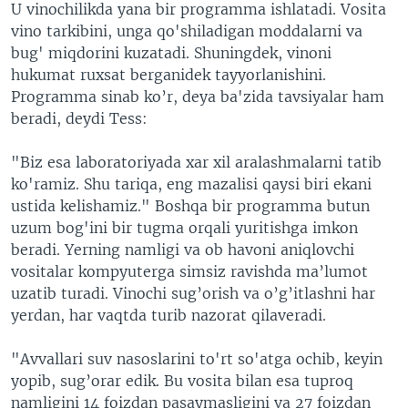
U vinochilikda yana bir programma ishlatadi. Vosita
vino tarkibini, unga qo'shiladigan moddalarni va
bug' miqdorini kuzatadi. Shuningdek, vinoni
hukumat ruxsat berganidek tayyorlanishini.
Programma sinab ko’r, deya ba'zida tavsiyalar ham
beradi, deydi Tess:
"Biz esa laboratoriyada xar xil aralashmalarni tatib
ko'ramiz. Shu tariqa, eng mazalisi qaysi biri ekani
ustida kelishamiz." Boshqa bir programma butun
uzum bog'ini bir tugma orqali yuritishga imkon
beradi. Yerning namligi va ob havoni aniqlovchi
vositalar kompyuterga simsiz ravishda ma’lumot
uzatib turadi. Vinochi sug’orish va o’g’itlashni har
yerdan, har vaqtda turib nazorat qilaveradi.
"Avvallari suv nasoslarini to'rt so'atga ochib, keyin
yopib, sug’orar edik. Bu vosita bilan esa tuproq
namligini 14 foizdan pasaymasligini va 27 foizdan