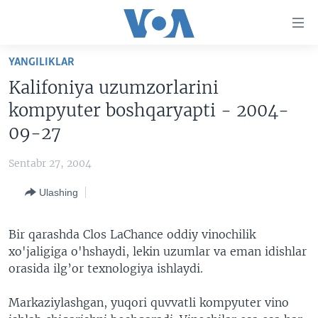
Bosh
sahifaga
boring
Boshiga
YANGILIKLAR
qayting
BOSH SAHIFA
Kalifoniya uzumzorlarini
Qidiruvga
AMERIKA
kompyuter boshqaryapti - 2004-
o'ting
MARKAZIY OSIYO
09-27
XALQARO
Sentabr 27, 2004
VATANDOSHLAR
Ulashing
MULTIMEDIA
IJTIMOIY TARMOQLAR
AMERIKA MANZARALARI
Bir qarashda Clos LaChance oddiy vinochilik
xo'jaligiga o'hshaydi, lekin uzumlar va eman idishlar
INGLIZ TILI DARSLARI
XALQARO HAYOT
FACEBOOK
orasida ilg’or texnologiya ishlaydi.
EDITORIAL
VASHINGTON CHOYXONASI
YOUTUBE
Markaziylashgan, yuqori quvvatli kompyuter vino
MOBIL-SALOM!
INSTAGRAM
Learning English