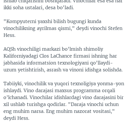
ishlab chiqarishni boshqaradi. Vinochilar esa esa har
VIDEO
ODNOKLASSNIKI
ikki soha ustalari, desa bo'ladi.
XABARLAR SURATLARDA
TELEGRAM
"Kompyuterni yaxshi bilish bugungi kunda
TWITTER
vinochilikning ayrilmas qismi," deydi vinochi Stefen
Hess.
SOUNDCLOUD
VOA
AQSh vinochiligi markazi bo’lmish shimoliy
Kaliforniyadagi Clos LaChance firmasi ishning har
jabhasida informatsion texnologiyani qo’llaydi-
uzum yetishtirish, asrash va vinoni idishga solishda.
Tabiiyki, vinochilik va yuqori texnoligiya yonma-yon
ishlaydi. Vino darajasi maxsus programma orqali
o’lchanadi. Vinochilar idishlardagi vino darajasini bir
xil ushlab turishga qodirlar. "Daraja vinochi uchun
eng muhim narsa. Eng muhim nazorat vositasi,"
deydi Hess.