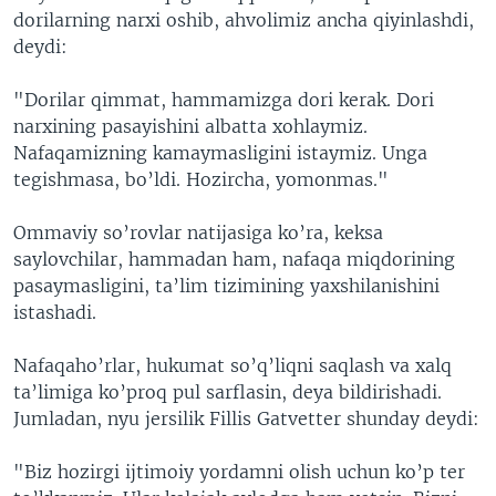
dorilarning narxi oshib, ahvolimiz ancha qiyinlashdi,
deydi:
"Dorilar qimmat, hammamizga dori kerak. Dori
narxining pasayishini albatta xohlaymiz.
Nafaqamizning kamaymasligini istaymiz. Unga
tegishmasa, bo’ldi. Hozircha, yomonmas."
Ommaviy so’rovlar natijasiga ko’ra, keksa
saylovchilar, hammadan ham, nafaqa miqdorining
pasaymasligini, ta’lim tizimining yaxshilanishini
istashadi.
Nafaqaho’rlar, hukumat so’q’liqni saqlash va xalq
ta’limiga ko’proq pul sarflasin, deya bildirishadi.
Jumladan, nyu jersilik Fillis Gatvetter shunday deydi:
"Biz hozirgi ijtimoiy yordamni olish uchun ko’p ter