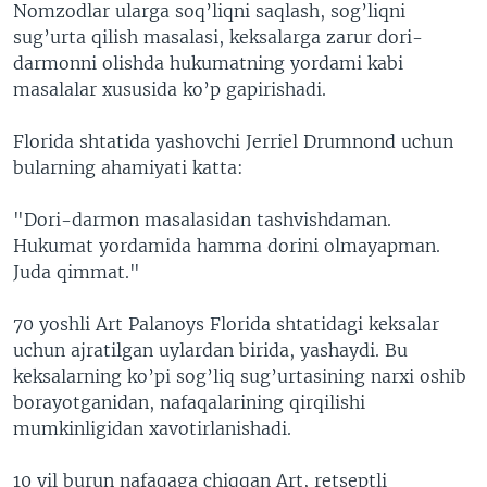
Nomzodlar ularga soq’liqni saqlash, sog’liqni
sug’urta qilish masalasi, keksalarga zarur dori-
darmonni olishda hukumatning yordami kabi
masalalar xususida ko’p gapirishadi.
Florida shtatida yashovchi Jerriel Drumnond uchun
bularning ahamiyati katta:
"Dori-darmon masalasidan tashvishdaman.
Hukumat yordamida hamma dorini olmayapman.
Juda qimmat."
70 yoshli Art Palanoys Florida shtatidagi keksalar
uchun ajratilgan uylardan birida, yashaydi. Bu
keksalarning ko’pi sog’liq sug’urtasining narxi oshib
borayotganidan, nafaqalarining qirqilishi
mumkinligidan xavotirlanishadi.
10 yil burun nafaqaga chiqqan Art, retseptli