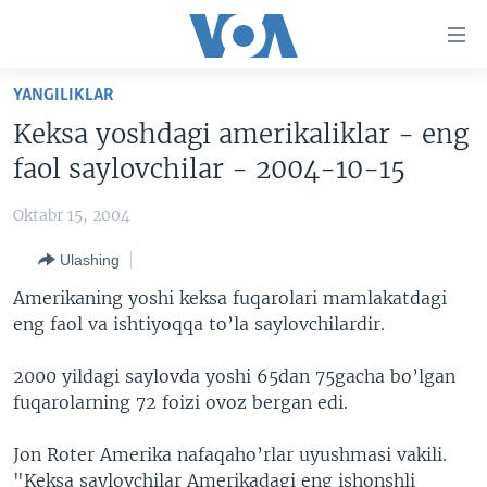
Bosh
sahifaga
boring
Boshiga
YANGILIKLAR
qayting
BOSH SAHIFA
Keksa yoshdagi amerikaliklar - eng
Qidiruvga
AMERIKA
faol saylovchilar - 2004-10-15
o'ting
MARKAZIY OSIYO
Oktabr 15, 2004
XALQARO
Ulashing
VATANDOSHLAR
Amerikaning yoshi keksa fuqarolari mamlakatdagi
MULTIMEDIA
eng faol va ishtiyoqqa to’la saylovchilardir.
IJTIMOIY TARMOQLAR
AMERIKA MANZARALARI
2000 yildagi saylovda yoshi 65dan 75gacha bo’lgan
INGLIZ TILI DARSLARI
XALQARO HAYOT
FACEBOOK
fuqarolarning 72 foizi ovoz bergan edi.
EDITORIAL
VASHINGTON CHOYXONASI
YOUTUBE
Jon Roter Amerika nafaqaho’rlar uyushmasi vakili.
MOBIL-SALOM!
INSTAGRAM
"Keksa saylovchilar Amerikadagi eng ishonshli
Learning English