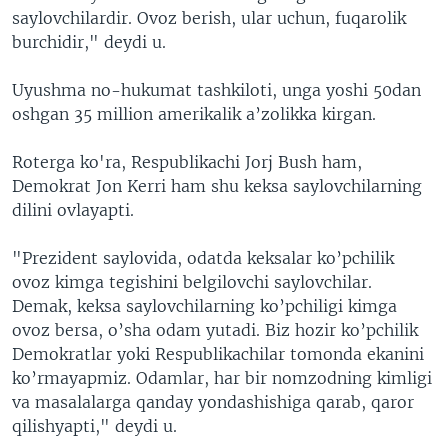
saylovchilardir. Ovoz berish, ular uchun, fuqarolik
VIDEO
ODNOKLASSNIKI
burchidir," deydi u.
XABARLAR SURATLARDA
TELEGRAM
Uyushma no-hukumat tashkiloti, unga yoshi 50dan
TWITTER
oshgan 35 million amerikalik a’zolikka kirgan.
SOUNDCLOUD
VOA
Roterga ko'ra, Respublikachi Jorj Bush ham,
Demokrat Jon Kerri ham shu keksa saylovchilarning
dilini ovlayapti.
"Prezident saylovida, odatda keksalar ko’pchilik
ovoz kimga tegishini belgilovchi saylovchilar.
Demak, keksa saylovchilarning ko’pchiligi kimga
ovoz bersa, o’sha odam yutadi. Biz hozir ko’pchilik
Demokratlar yoki Respublikachilar tomonda ekanini
ko’rmayapmiz. Odamlar, har bir nomzodning kimligi
va masalalarga qanday yondashishiga qarab, qaror
qilishyapti," deydi u.