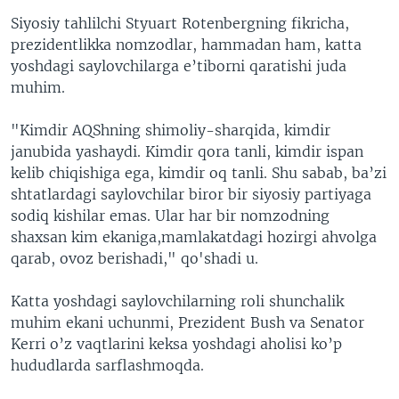
Siyosiy tahlilchi Styuart Rotenbergning fikricha,
prezidentlikka nomzodlar, hammadan ham, katta
yoshdagi saylovchilarga e’tiborni qaratishi juda
muhim.
"Kimdir AQShning shimoliy-sharqida, kimdir
janubida yashaydi. Kimdir qora tanli, kimdir ispan
kelib chiqishiga ega, kimdir oq tanli. Shu sabab, ba’zi
shtatlardagi saylovchilar biror bir siyosiy partiyaga
sodiq kishilar emas. Ular har bir nomzodning
shaxsan kim ekaniga,mamlakatdagi hozirgi ahvolga
qarab, ovoz berishadi," qo'shadi u.
Katta yoshdagi saylovchilarning roli shunchalik
muhim ekani uchunmi, Prezident Bush va Senator
Kerri o’z vaqtlarini keksa yoshdagi aholisi ko’p
hududlarda sarflashmoqda.