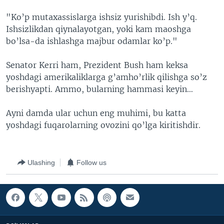
"Ko’p mutaxassislarga ishsiz yurishibdi. Ish y’q.
Ishsizlikdan qiynalayotgan, yoki kam maoshga
bo’lsa-da ishlashga majbur odamlar ko’p."
Senator Kerri ham, Prezident Bush ham keksa
yoshdagi amerikaliklarga g’amho’rlik qilishga so’z
berishyapti. Ammo, bularning hammasi keyin…
Ayni damda ular uchun eng muhimi, bu katta
yoshdagi fuqarolarning ovozini qo’lga kiritishdir.
Ulashing
Follow us