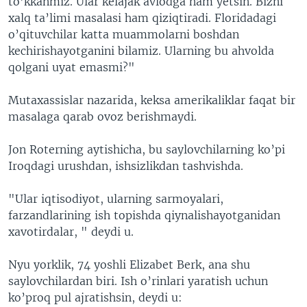
to’kkanmiz. Ular kelajak avlodga ham yetsin. Bizni
xalq ta’limi masalasi ham qiziqtiradi. Floridadagi
o’qituvchilar katta muammolarni boshdan
kechirishayotganini bilamiz. Ularning bu ahvolda
qolgani uyat emasmi?"
Mutaxassislar nazarida, keksa amerikaliklar faqat bir
masalaga qarab ovoz berishmaydi.
Jon Roterning aytishicha, bu saylovchilarning ko’pi
Iroqdagi urushdan, ishsizlikdan tashvishda.
"Ular iqtisodiyot, ularning sarmoyalari,
farzandlarining ish topishda qiynalishayotganidan
xavotirdalar, " deydi u.
Nyu yorklik, 74 yoshli Elizabet Berk, ana shu
saylovchilardan biri. Ish o’rinlari yaratish uchun
ko’proq pul ajratishsin, deydi u: