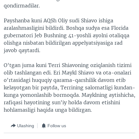
qondirmadilar.
VIDEO
ODNOKLASSNIKI
XABARLAR SURATLARDA
TELEGRAM
Payshanba kuni AQSh Oliy sudi Shiavo ishiga
aralashmasligini bildirdi. Boshqa sudya esa Florida
TWITTER
gubernatori Jeb Bushning 41-yoshli ayolni otaliqqa
SOUNDCLOUD
VOA
olishga nisbatan bildirilgan appelyatsiyasiga rad
javob qaytardi.
O'tgan juma kuni Terri Shiavoning oziqlanish tizimi
olib tashlangan edi. Eri Maykl Shiavo va ota-onalari
o'rtasidagi huquqiy qarama-qarshilik davom etib
kelayotgan bir paytda, Terrining salomatligi kundan-
kunga yomonlashib bormoqda. Mayklning aytishicha,
rafiqasi hayotining sun'iy holda davom etishini
hohlamasligi haqida unga bildirgan.
Ulashing
Follow us