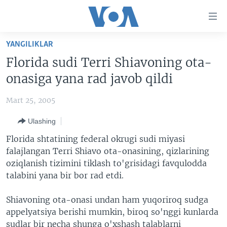
Bosh
sahifaga
boring
Boshiga
YANGILIKLAR
qayting
BOSH SAHIFA
Florida sudi Terri Shiavoning ota-
Qidiruvga
AMERIKA
onasiga yana rad javob qildi
o'ting
MARKAZIY OSIYO
Mart 25, 2005
XALQARO
Ulashing
VATANDOSHLAR
Florida shtatining federal okrugi sudi miyasi
MULTIMEDIA
falajlangan Terri Shiavo ota-onasining, qizlarining
oziqlanish tizimini tiklash to'grisidagi favqulodda
IJTIMOIY TARMOQLAR
AMERIKA MANZARALARI
talabini yana bir bor rad etdi.
INGLIZ TILI DARSLARI
XALQARO HAYOT
FACEBOOK
Shiavoning ota-onasi undan ham yuqoriroq sudga
EDITORIAL
VASHINGTON CHOYXONASI
YOUTUBE
appelyatsiya berishi mumkin, biroq so'nggi kunlarda
MOBIL-SALOM!
INSTAGRAM
sudlar bir necha shunga o'xshash talablarni
Learning English