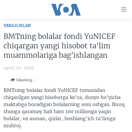
Bosh
sahifaga
boring
Boshiga
YANGILIKLAR
qayting
BOSH SAHIFA
BMTning bolalar fondi YuNICEF
Qidiruvga
AMERIKA
chiqargan yangi hisobot ta'lim
o'ting
MARKAZIY OSIYO
muammolariga bag'ishlangan
XALQARO
Aprel 20, 2005
VATANDOSHLAR
Ulashing
MULTIMEDIA
BMTning bolalar fondi YuNICEF tomonidan
IJTIMOIY TARMOQLAR
AMERIKA MANZARALARI
chiqarilgan yangi hisobotga ko'ra, dunyo bo'yicha
maktabga boradigan bolalarning soni oshgan. Biroq
INGLIZ TILI DARSLARI
XALQARO HAYOT
FACEBOOK
shunga qaramay hali ham 100 millionga yaqin
EDITORIAL
VASHINGTON CHOYXONASI
YOUTUBE
bolalar, va asosan, qizlar, boshlang'ich ta'limga
muhtoj.
MOBIL-SALOM!
INSTAGRAM
Learning English