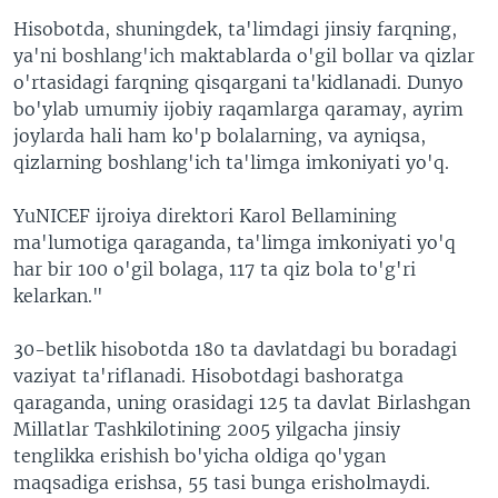
VIDEO
ODNOKLASSNIKI
Hisobotda, shuningdek, ta'limdagi jinsiy farqning,
ya'ni boshlang'ich maktablarda o'gil bollar va qizlar
XABARLAR SURATLARDA
TELEGRAM
o'rtasidagi farqning qisqargani ta'kidlanadi. Dunyo
TWITTER
bo'ylab umumiy ijobiy raqamlarga qaramay, ayrim
joylarda hali ham ko'p bolalarning, va ayniqsa,
SOUNDCLOUD
VOA
qizlarning boshlang'ich ta'limga imkoniyati yo'q.
YuNICEF ijroiya direktori Karol Bellamining
ma'lumotiga qaraganda, ta'limga imkoniyati yo'q
har bir 100 o'gil bolaga, 117 ta qiz bola to'g'ri
kelarkan."
30-betlik hisobotda 180 ta davlatdagi bu boradagi
vaziyat ta'riflanadi. Hisobotdagi bashoratga
qaraganda, uning orasidagi 125 ta davlat Birlashgan
Millatlar Tashkilotining 2005 yilgacha jinsiy
tenglikka erishish bo'yicha oldiga qo'ygan
maqsadiga erishsa, 55 tasi bunga erisholmaydi.