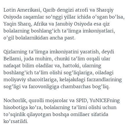
Lotin Amerikasi, Qarib dengizi atrofi va Sharqiy
Osiyoda raqamlar so'nggi yillar ichida o'sgan bo'lsa,
Yaqin Sharq, Afrika va Janubiy Osiyoda esa qiz
bolalarning boshlang'ich ta'limga imkoniyatlari,
o'gil bolalarnikidan ancha past.
Qizlarning ta'limga imkoniyatini yaratish, deydi
Bellami, juda muhim, chunki ta'lim orqali ular
nafaqat bilim oladilar va, hattoki, ularning
boshlang'ich ta'lim olishi sog'liqlariga, oiladagi
moliyaviy sharoitlariga, kelajakdagi farzandlarining
sog'ligi va farovonligiga chambarchas bog'liq.
Nochorlik, qurolli mojarolar va SPID, YuNICEFning
hisobotiga ko'ra, bolalarning ta'limi olishi uchun
to'sqinlik qilayotgan boshqa omillaer sifatida
ko'rsatildi.