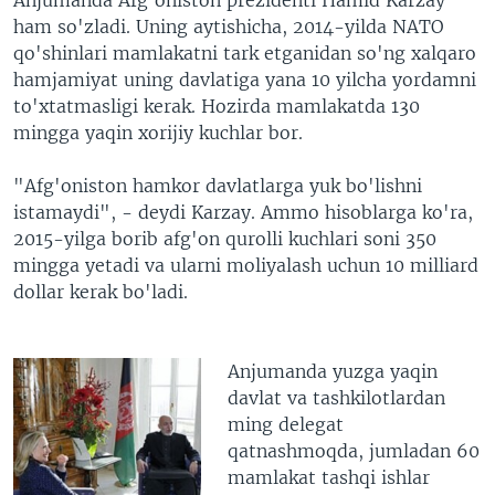
ham so'zladi. Uning aytishicha, 2014-yilda NATO
qo'shinlari mamlakatni tark etganidan so'ng xalqaro
hamjamiyat uning davlatiga yana 10 yilcha yordamni
to'xtatmasligi kerak. Hozirda mamlakatda 130
mingga yaqin xorijiy kuchlar bor.
"Afg'oniston hamkor davlatlarga yuk bo'lishni
istamaydi", - deydi Karzay. Ammo hisoblarga ko'ra,
2015-yilga borib afg'on qurolli kuchlari soni 350
mingga yetadi va ularni moliyalash uchun 10 milliard
dollar kerak bo'ladi.
Anjumanda yuzga yaqin
davlat va tashkilotlardan
ming delegat
qatnashmoqda, jumladan 60
mamlakat tashqi ishlar