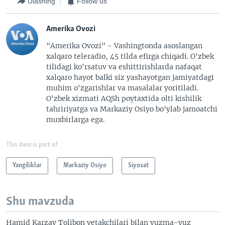
Ulashing
Follow us
Amerika Ovozi
"Amerika Ovozi" - Vashingtonda asoslangan
xalqaro teleradio, 45 tilda efirga chiqadi. O'zbek
tilidagi ko'rsatuv va eshittirishlarda nafaqat
xalqaro hayot balki siz yashayotgan jamiyatdagi
muhim o'zgarishlar va masalalar yoritiladi.
O'zbek xizmati AQSh poytaxtida olti kishilik
tahririyatga va Markaziy Osiyo bo'ylab jamoatchi
muxbirlarga ega.
This item is part of
Yangiliklar
Markaziy Osiyo
Siyosat
Shu mavzuda
Hamid Karzay Tolibon yetakchilari bilan yuzma-yuz