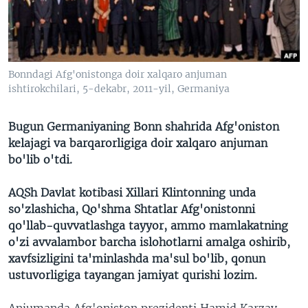
VIDEO
ODNOKLASSNIKI
XABARLAR SURATLARDA
TELEGRAM
TWITTER
Bonndagi Afg'onistonga doir xalqaro anjuman
SOUNDCLOUD
VOA
ishtirokchilari, 5-dekabr, 2011-yil, Germaniya
Bugun Germaniyaning Bonn shahrida Afg'oniston
kelajagi va barqarorligiga doir xalqaro anjuman
bo'lib o'tdi.
AQSh Davlat kotibasi Xillari Klintonning unda
so'zlashicha, Qo'shma Shtatlar Afg'onistonni
qo'llab-quvvatlashga tayyor, ammo mamlakatning
o'zi avvalambor barcha islohotlarni amalga oshirib,
xavfsizligini ta'minlashda ma'sul bo'lib, qonun
ustuvorligiga tayangan jamiyat qurishi lozim.
Anjumanda Afg'oniston prezidenti Hamid Karzay