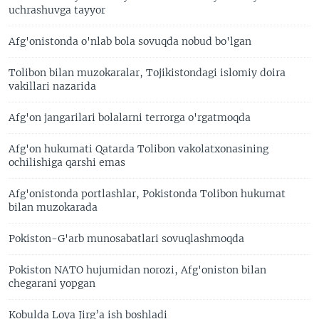
uchrashuvga tayyor
Afg'onistonda o'nlab bola sovuqda nobud bo'lgan
Tolibon bilan muzokaralar, Tojikistondagi islomiy doira
vakillari nazarida
Afg'on jangarilari bolalarni terrorga o'rgatmoqda
Afg'on hukumati Qatarda Tolibon vakolatxonasining
ochilishiga qarshi emas
Afg'onistonda portlashlar, Pokistonda Tolibon hukumat
bilan muzokarada
Pokiston-G'arb munosabatlari sovuqlashmoqda
Pokiston NATO hujumidan norozi, Afg'oniston bilan
chegarani yopgan
Kobulda Loya Jirg’a ish boshladi