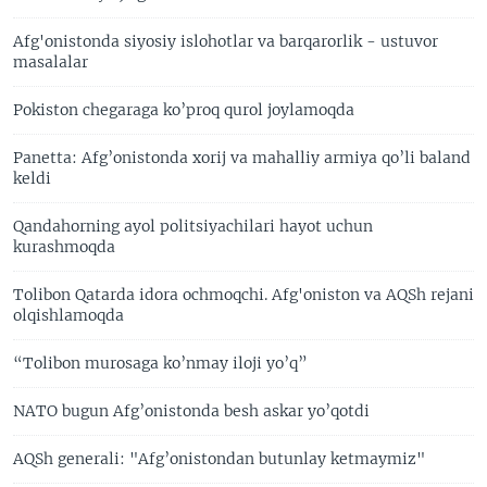
Afg'onistonda siyosiy islohotlar va barqarorlik - ustuvor
masalalar
Pokiston chegaraga ko’proq qurol joylamoqda
Panetta: Afg’onistonda xorij va mahalliy armiya qo’li baland
keldi
Qandahorning ayol politsiyachilari hayot uchun
kurashmoqda
Tolibon Qatarda idora ochmoqchi. Afg'oniston va AQSh rejani
olqishlamoqda
“Tolibon murosaga ko’nmay iloji yo’q”
NATO bugun Afg’onistonda besh askar yo’qotdi
AQSh generali: "Afg’onistondan butunlay ketmaymiz"