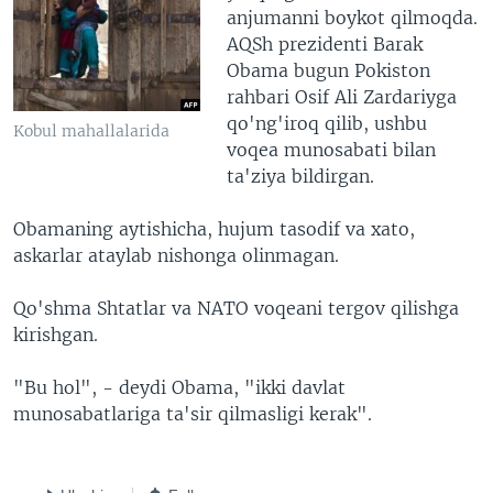
anjumanni boykot qilmoqda.
AQSh prezidenti Barak
Obama bugun Pokiston
rahbari Osif Ali Zardariyga
qo'ng'iroq qilib, ushbu
Kobul mahallalarida
voqea munosabati bilan
ta'ziya bildirgan.
Obamaning aytishicha, hujum tasodif va xato,
askarlar ataylab nishonga olinmagan.
Qo'shma Shtatlar va NATO voqeani tergov qilishga
kirishgan.
"Bu hol", - deydi Obama, "ikki davlat
munosabatlariga ta'sir qilmasligi kerak".