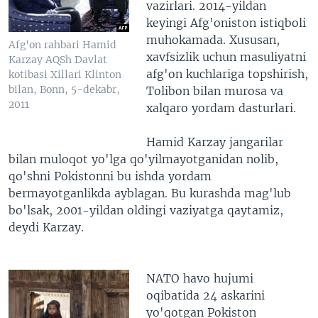
vazirlari. 2014-yildan
keyingi Afg'oniston istiqboli
muhokamada. Xususan,
Afg'on rahbari Hamid
xavfsizlik uchun masuliyatni
Karzay AQSh Davlat
afg'on kuchlariga topshirish,
kotibasi Xillari Klinton
bilan, Bonn, 5-dekabr,
Tolibon bilan murosa va
2011
xalqaro yordam dasturlari.
Hamid Karzay jangarilar
bilan muloqot yo'lga qo'yilmayotganidan nolib,
qo'shni Pokistonni bu ishda yordam
bermayotganlikda ayblagan. Bu kurashda mag'lub
bo'lsak, 2001-yildan oldingi vaziyatga qaytamiz,
deydi Karzay.
NATO havo hujumi
oqibatida 24 askarini
yo'qotgan Pokiston