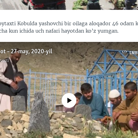
oytaxti Kobulda yashovchi bir oilaga aloqador 46 odam 
echa kun ichida uch nafari hayotdan ko’z yumgan.
ot – 27-may, 2020-yil
EMB
vozi
No media source currently available