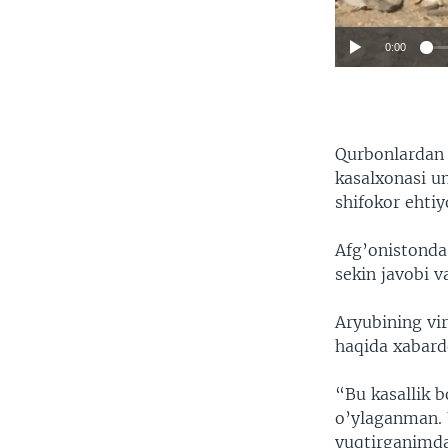
0:00
Qurbonlardan 
kasalxonasi u
shifokor ehtiy
Afg’onistonda
sekin javobi v
Aryubining vi
haqida xabard
“Bu kasallik 
o’ylaganman. 
yuqtirganimda