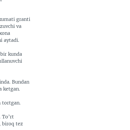
kumati granti
azuvchi va
lxona
i aytadi.
 bir kunda
’ullanuvchi
tinda. Bundan
a ketgan.
 tortgan.
. To’rt
, biroq tez