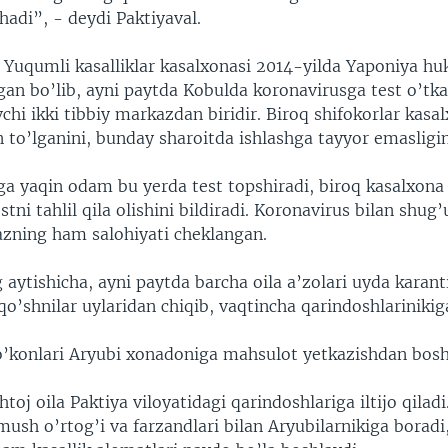
adi”, - deydi Paktiyaval.
Yuqumli kasalliklar kasalxonasi 2014-yilda Yaponiya hu
gan bo’lib, ayni paytda Kobulda koronavirusga test o’tk
hi ikki tibbiy markazdan biridir. Biroq shifokorlar kasa
 to’lganini, bunday sharoitda ishlashga tayyor emasligin
ga yaqin odam bu yerda test topshiradi, biroq kasalxona
stni tahlil qila olishini bildiradi. Koronavirus bilan shug
azning ham salohiyati cheklangan.
 aytishicha, ayni paytda barcha oila a’zolari uyda karan
o’shnilar uylaridan chiqib, vaqtincha qarindoshlarinikig
’konlari Aryubi xonadoniga mahsulot yetkazishdan bosh
j oila Paktiya viloyatidagi qarindoshlariga iltijo qiladi
ush o’rtog’i va farzandlari bilan Aryubilarnikiga boradi