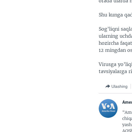
orada ularda h
Shu kunga qada
Sog’liqni saql
ularning uchda
hozircha faqa
12 mingdan os
Virusga yo’liq
tavsiyalarga r
Ulashing
Amer
"Ame
chiq
yash
AQSh