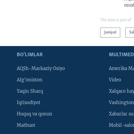
muxb
This item is part of
Jamiyat
Sa
BO'LIMLAR
MULTIMED
AQSh-Markaziy Osiyo
Amerika Ma
Afg'oniston
Video
Yaqin Sharq
Xalqaro ha
Iqtisodiyot
Vashington
Huquq va qonun
Xabarlar su
Matbuot
Mobil-salo