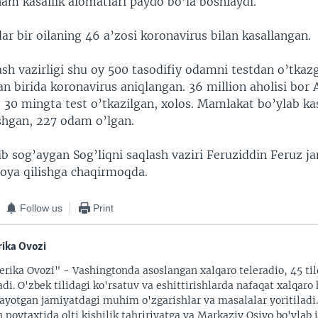
am kasallik alomatlari paydo bo’la boshlaydi.
r bir oilaning 46 a’zosi koronavirus bilan kasallangan.
ash vazirligi shu oy 500 tasodifiy odamni testdan o’tkaz
n birida koronavirus aniqlangan. 36 million aholisi bor
t 30 mingta test o’tkazilgan, xolos. Mamlakat bo’ylab ka
hgan, 227 odam o’lgan.
ib sog’aygan Sog’liqni saqlash vaziri Feruziddin Feruz j
ioya qilishga chaqirmoqda.
Follow us
Print
ika Ovozi
rika Ovozi" - Vashingtonda asoslangan xalqaro teleradio, 45 til
adi. O'zbek tilidagi ko'rsatuv va eshittirishlarda nafaqat xalqaro 
ayotgan jamiyatdagi muhim o'zgarishlar va masalalar yoritiladi
 poytaxtida olti kishilik tahririyatga va Markaziy Osiyo bo'ylab