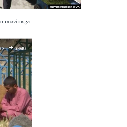
koronavirusga
ED
SHARE