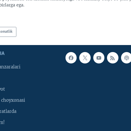
irlarga ega.
lomatlik
IA
nzaralari
yot
 choyxonasi
ratlarda
m!