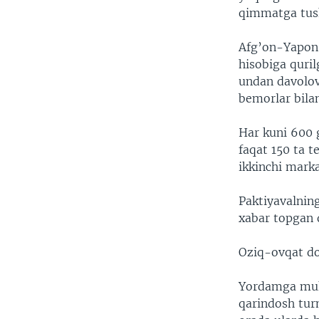
qimmatga tush
Afg’on-Yapon 
hisobiga quril
undan davolovc
bemorlar bilan
Har kuni 600 
faqat 150 ta te
ikkinchi mark
Paktiyavalning
xabar topgan q
Oziq-ovqat do
Yordamga muhto
qarindosh turm