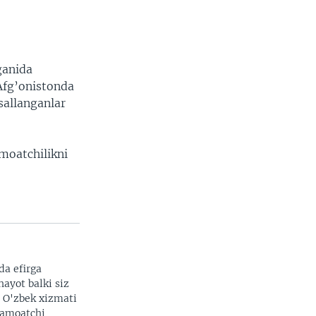
ganida
 Afg’onistonda
sallanganlar
amoatchilikni
da efirga
hayot balki siz
. O'zbek xizmati
 jamoatchi