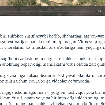
9:16
EMBED
biri shifokor Yusuf Aryubi bo’lib, shahardagi afg’on-ya
nga test natijasi haqida ma’lum qilmagan. Virus yuqtirg
ot choralarini ko’rmasdan oila a’zolariga ham yuqtirgan.
 sog’liqni saqlash tizimidagi kamchiliklar, hukumatnin
a aholining beparvoligi mamlakatni virus oldida zaif qilib
rusga chalingan akasi Bextarin Paktiyaval odamlarni kor
or qilish uchun YouTube ga videolar qo’ymoqda.
borligiga ishonmaganman – yolg’on, tashviqot yoki bir 
Ukam Yusuf, opam va yana bir inim o’lganidan so’ng, m
n so’ng uning qanchalik xavfli ekaniga amin bo’ldim. Be