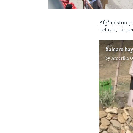
Afg’oniston p
uchrab, bir n
Xalqaro hay
by
Amerika O