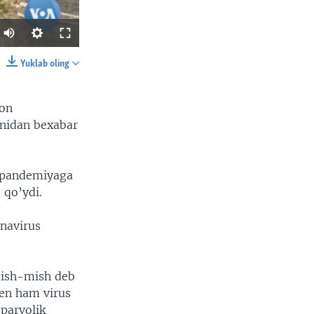
Yuklab oling
SHARE
pon
anidan bexabar
g pandemiyaga
 qo’ydi.
width
px
onavirus
mish-mish deb
en ham virus
parvolik