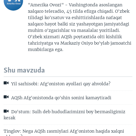
"Amerika Ovozi" - Vashingtonda asoslangan
xalqaro teleradio, 45 tilda efirga chiqadi. O'zbek
tilidagi ko'rsatuv va eshittirishlarda nafaqat
xalqaro hayot balki siz yashayotgan jamiyatdagi
muhim o'zgarishlar va masalalar yoritiladi.
O'zbek xizmati AQSh poytaxtida olti kishilik
tahririyatga va Markaziy Osiyo bo'ylab jamoatchi
muxbirlarga ega.
Shu mavzuda
Yil sarhisobi: Afg'oniston ayollari qay ahvolda?
AQSh Afg'onistonda qo'shin sonini kamaytiradi
Do'stum: Sulh deb hududlarimizni boy bermasligimiz
kerak
Tinglov: Nega AQSh rasmiylari Afg'oniston haqida xalqni