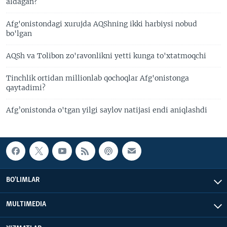
aldagan?
Afg'onistondagi xurujda AQShning ikki harbiysi nobud
bo'lgan
AQSh va Tolibon zo'ravonlikni yetti kunga to'xtatmoqchi
Tinchlik ortidan millionlab qochoqlar Afg'onistonga
qaytadimi?
Afg’onistonda o'tgan yilgi saylov natijasi endi aniqlashdi
BO'LIMLAR
MULTIMEDIA