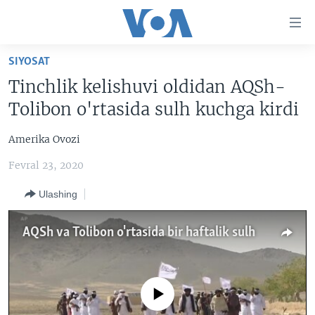
Bosh
sahifaga
boring
Boshiga
SIYOSAT
qayting
BOSH SAHIFA
Tinchlik kelishuvi oldidan AQSh-
Qidiruvga
AMERIKA
Tolibon o'rtasida sulh kuchga kirdi
o'ting
MARKAZIY OSIYO
Amerika Ovozi
XALQARO
Fevral 23, 2020
VATANDOSHLAR
Ulashing
MULTIMEDIA
IJTIMOIY TARMOQLAR
AMERIKA MANZARALARI
AQSh va Tolibon o'rtasida bir haftalik sulh
INGLIZ TILI DARSLARI
XALQARO HAYOT
FACEBOOK
EDITORIAL
VASHINGTON CHOYXONASI
YOUTUBE
No media source currently available
MOBIL-SALOM!
INSTAGRAM
Learning English