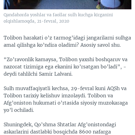
Qandahorda yoshlar va faollar sulh kuchga kirganini
olqishlamoqda, 21-fevral, 2020
Tolibon harakati o’z tarmog’idagi jangarilarni sulhga
amal qilishga ko’ndira oladimi? Asosiy savol shu.
“Zo’ravonlik kamaysa, Tolibon yaxshi boshqaruv va
nazorat tizimiga ega ekanini ko’rsatgan bo’ladi”, -
deydi tahlilchi Samir Lalvani.
Sulh muvaffaqiyatli kechsa, 29-fevral kuni AQSh va
Tolibon tarixiy kelishuv imzolaydi. Tolibon va
Afg’oniston hukumati o’rtasida siyosiy muzokaraga
yo’l ochiladi.
Shuningdek, Qo’shma Shtatlar Afg’onistondagi
askarlarini dastlabki bosqichda 8600 nafarga