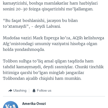
kamaytirishi, boshqa mamlakatlar ham harbiylari
sonini 20-30 foizga qisqartirishi mo’ljallangan.
“Bu faqat boshlanishi, jarayon bu bilan
to’xtamaydi”, - deydi Lalvani.
Mudofaa vaziri Mark Esperga ko’ra, AQSh kelishuvga
Afg’onistondagi umumiy vaziyatni hisobga olgan
holda yondashmoqda.
Tolibon sulhga to’liq amal qilgan taqdirda ham
tahdid kamaymaydi, deydi rasmiylar. Chunki tinchlik
bitimiga qarshi bo’lgan minglab jangarilar
Tolibondan ajralib chiqishi ham mumkin.
Ulashing
Follow us
Amerika Ovozi