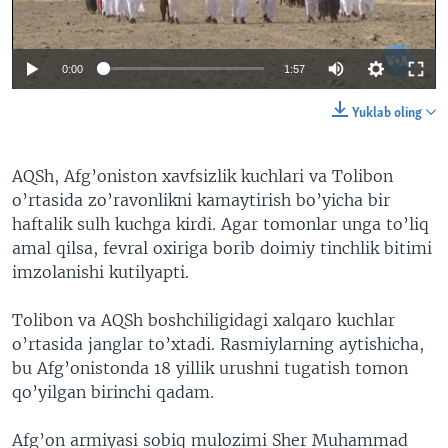
VIDEO
ODNOKLASSNIKI
XABARLAR SURATLARDA
TELEGRAM
0:00
1:57
TWITTER
Yuklab oling
SOUNDCLOUD
VOA
AQSh, Afg’oniston xavfsizlik kuchlari va Tolibon
o’rtasida zo’ravonlikni kamaytirish bo’yicha bir
haftalik sulh kuchga kirdi. Agar tomonlar unga to’liq
amal qilsa, fevral oxiriga borib doimiy tinchlik bitimi
imzolanishi kutilyapti.
Tolibon va AQSh boshchiligidagi xalqaro kuchlar
o’rtasida janglar to’xtadi. Rasmiylarning aytishicha,
bu Afg’onistonda 18 yillik urushni tugatish tomon
qo’yilgan birinchi qadam.
Afg’on armiyasi sobiq mulozimi Sher Muhammad