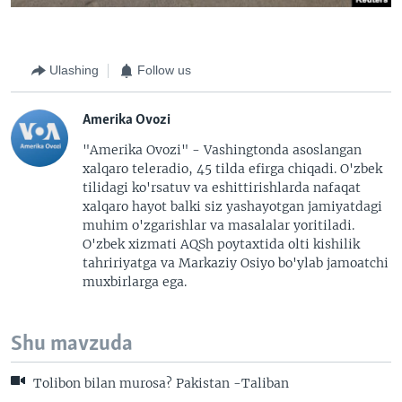
Ulashing
Follow us
Amerika Ovozi
"Amerika Ovozi" - Vashingtonda asoslangan
xalqaro teleradio, 45 tilda efirga chiqadi. O'zbek
tilidagi ko'rsatuv va eshittirishlarda nafaqat
xalqaro hayot balki siz yashayotgan jamiyatdagi
muhim o'zgarishlar va masalalar yoritiladi.
O'zbek xizmati AQSh poytaxtida olti kishilik
tahririyatga va Markaziy Osiyo bo'ylab jamoatchi
muxbirlarga ega.
Shu mavzuda
Tolibon bilan murosa? Pakistan -Taliban