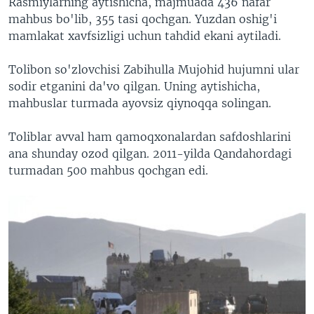
Rasmiylarning aytishicha, majmuada 436 nafar
mahbus bo'lib, 355 tasi qochgan. Yuzdan oshig'i
mamlakat xavfsizligi uchun tahdid ekani aytiladi.
Tolibon so'zlovchisi Zabihulla Mujohid hujumni ular
sodir etganini da'vo qilgan. Uning aytishicha,
mahbuslar turmada ayovsiz qiynoqqa solingan.
Toliblar avval ham qamoqxonalardan safdoshlarini
ana shunday ozod qilgan. 2011-yilda Qandahordagi
turmadan 500 mahbus qochgan edi.