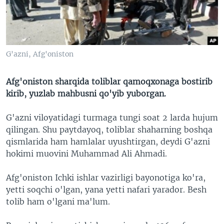
VIDEO
ODNOKLASSNIKI
XABARLAR SURATLARDA
TELEGRAM
TWITTER
G'azni, Afg'oniston
SOUNDCLOUD
VOA
Afg'oniston sharqida toliblar qamoqxonaga bostirib
kirib, yuzlab mahbusni qo'yib yuborgan.
G'azni viloyatidagi turmaga tungi soat 2 larda hujum
qilingan. Shu paytdayoq, toliblar shaharning boshqa
qismlarida ham hamlalar uyushtirgan, deydi G'azni
hokimi muovini Muhammad Ali Ahmadi.
Afg'oniston Ichki ishlar vazirligi bayonotiga ko'ra,
yetti soqchi o'lgan, yana yetti nafari yarador. Besh
tolib ham o'lgani ma'lum.