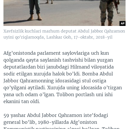
VIDEO
ODNOKLASSNIKI
XABARLAR SURATLARDA
TELEGRAM
TWITTER
Xavfsizlik kuchlari marhum deputat Abdul Jabbor Qahramon
SOUNDCLOUD
VOA
uyini qo'riqlamoqda, Lashkar Goh, 17-oktabr, 2018-yil
Afg’onistonda parlament saylovlariga uch kun
qolganda qayta saylanish tashvishi bilan yurgan
deputatlardan biri janubdagi Hilmand viloyatida
sodir etilgan xurujda halok bo’ldi. Bomba Abdul
Jabbor Qahramonning idorasidagi stul ostiga
qo’yilgani aytiladi. Xurujda uning idorasida o’tirgan
yana uch odam o’lgan. Tolibon portlash uni ishi
ekanini tan oldi.
59 yashar Abdul Jabbor Qahramon iste'fodagi
general bo'lib, 1980-yillarda Afg'oniston
Kommunistik partiyasining a'zosi bo'lgan. Tolibon