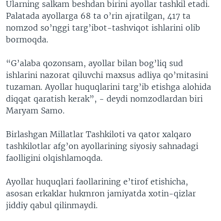
Ularning salkam beshdan birini ayollar tashkil etadi.
Palatada ayollarga 68 ta o’rin ajratilgan, 417 ta
nomzod so’nggi targ’ibot-tashviqot ishlarini olib
bormoqda.
“G’alaba qozonsam, ayollar bilan bog’liq sud
ishlarini nazorat qiluvchi maxsus adliya qo’mitasini
tuzaman. Ayollar huquqlarini targ’ib etishga alohida
diqqat qaratish kerak”, - deydi nomzodlardan biri
Maryam Samo.
Birlashgan Millatlar Tashkiloti va qator xalqaro
tashkilotlar afg’on ayollarining siyosiy sahnadagi
faolligini olqishlamoqda.
Ayollar huquqlari faollarining e’tirof etishicha,
asosan erkaklar hukmron jamiyatda xotin-qizlar
jiddiy qabul qilinmaydi.