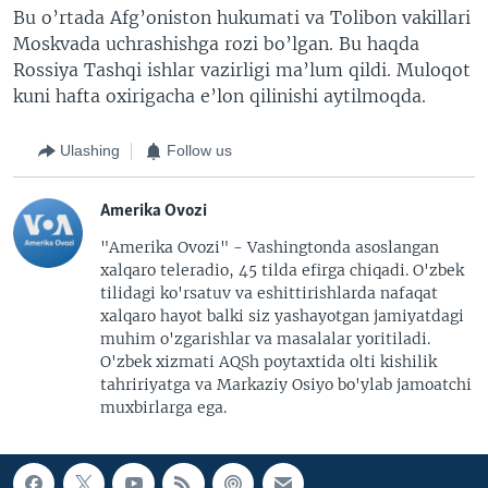
Bu o’rtada Afg’oniston hukumati va Tolibon vakillari
Moskvada uchrashishga rozi bo’lgan. Bu haqda
Rossiya Tashqi ishlar vazirligi ma’lum qildi. Muloqot
kuni hafta oxirigacha e’lon qilinishi aytilmoqda.
Ulashing
Follow us
Amerika Ovozi
"Amerika Ovozi" - Vashingtonda asoslangan
xalqaro teleradio, 45 tilda efirga chiqadi. O'zbek
tilidagi ko'rsatuv va eshittirishlarda nafaqat
xalqaro hayot balki siz yashayotgan jamiyatdagi
muhim o'zgarishlar va masalalar yoritiladi.
O'zbek xizmati AQSh poytaxtida olti kishilik
tahririyatga va Markaziy Osiyo bo'ylab jamoatchi
muxbirlarga ega.