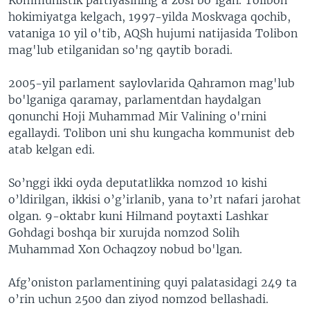
hokimiyatga kelgach, 1997-yilda Moskvaga qochib,
vataniga 10 yil o'tib, AQSh hujumi natijasida Tolibon
mag'lub etilganidan so'ng qaytib boradi.
2005-yil parlament saylovlarida Qahramon mag'lub
bo'lganiga qaramay, parlamentdan haydalgan
qonunchi Hoji Muhammad Mir Valining o'rnini
egallaydi. Tolibon uni shu kungacha kommunist deb
atab kelgan edi.
So’nggi ikki oyda deputatlikka nomzod 10 kishi
o’ldirilgan, ikkisi o’g’irlanib, yana to’rt nafari jarohat
olgan. 9-oktabr kuni Hilmand poytaxti Lashkar
Gohdagi boshqa bir xurujda nomzod Solih
Muhammad Xon Ochaqzoy nobud bo'lgan.
Afg’oniston parlamentining quyi palatasidagi 249 ta
o’rin uchun 2500 dan ziyod nomzod bellashadi.