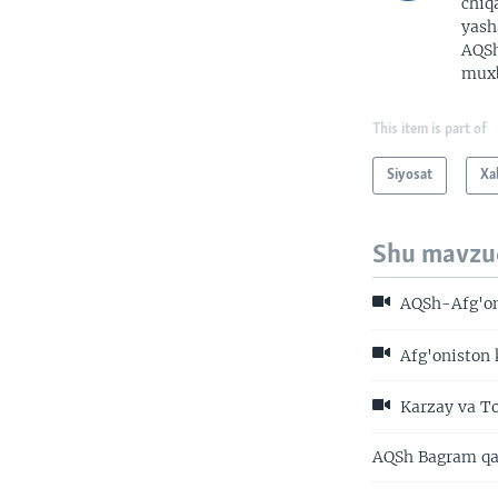
chiq
yash
AQSh
muxb
This item is part of
Siyosat
Xa
Shu mavzu
AQSh-Afg'oni
Afg'oniston 
Karzay va To
AQSh Bagram qam