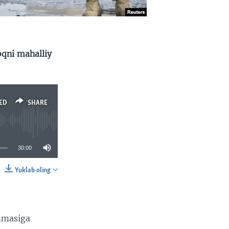
qni mahalliy
ED
SHARE
30:00
Yuklab oling
SHARE
mmasiga