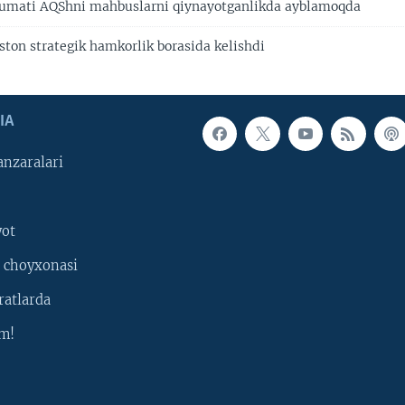
kumati AQShni mahbuslarni qiynayotganlikda ayblamoqda
ston strategik hamkorlik borasida kelishdi
IA
nzaralari
yot
 choyxonasi
ratlarda
m!