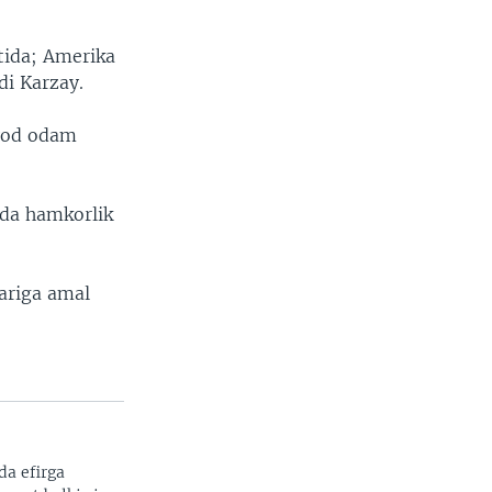
tida; Amerika
di Karzay.
iyod odam
bida hamkorlik
lariga amal
da efirga