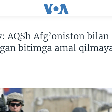
: AQSh Afg’oniston bilan
lgan bitimga amal qilmay