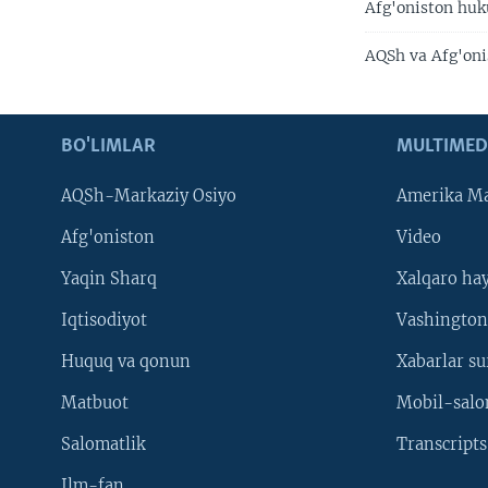
Afg'oniston hu
AQSh va Afg'oni
BO'LIMLAR
MULTIMED
AQSh-Markaziy Osiyo
Amerika Ma
Afg'oniston
Video
Yaqin Sharq
Xalqaro ha
Iqtisodiyot
Vashington
Huquq va qonun
Xabarlar su
Matbuot
Mobil-salo
Salomatlik
Transcripts
Ilm-fan