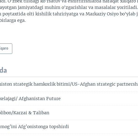
adi. O'zbek tilidagi ko'rsatuv va eshittirishlarda nafaqat xalqaro 
ayotgan jamiyatdagi muhim o'zgarishlar va masalalar yoritiladi
 poytaxtida olti kishilik tahririyatga va Markaziy Osiyo bo'ylab
irlarga ega.
lqaro
da
ston strategik hamkorlik bitimi/US-Afghan strategic partners
kelajagi/ Afghanistan Future
libon/Karzai & Taliban
og’ini Afg’onistonga topshirdi