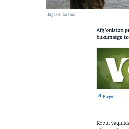
Bagram bazasi
Afg’oniston p
hukumatga top
Pleyer
Kobul yaqinid