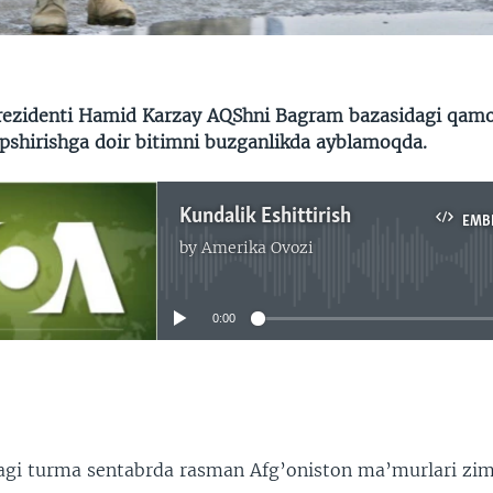
rezidenti Hamid Karzay AQShni Bagram bazasidagi qamo
shirishga doir bitimni buzganlikda ayblamoqda.
Kundalik Eshittirish
EMB
by
Amerika Ovozi
No media source currently available
0:00
EMBED
agi turma sentabrda rasman Afg’oniston ma’murlari zi