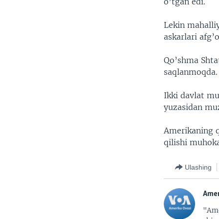
o’tgan edi.
Lekin mahalli
askarlari afg
Qo’shma Shtat
saqlanmoqda.
Ikki davlat mu
yuzasidan mu
Amerikaning qa
qilishi muhok
Ulashing
Amer
"Ame