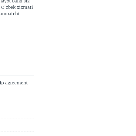
hayot balki siz
. O'zbek xizmati
 jamoatchi
hip agreement