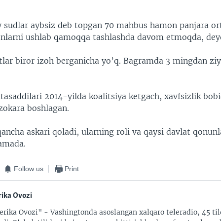
y sudlar aybsiz deb topgan 70 mahbus hamon panjara or
’onlarni ushlab qamoqqa tashlashda davom etmoqda, dey
lar biror izoh berganicha yo’q. Bagramda 3 mingdan z
tasaddilari 2014-yilda koalitsiya ketgach, xavfsizlik bo
zokara boshlagan.
ncha askari qoladi, ularning roli va qaysi davlat qonun
amada.
Follow us
Print
ika Ovozi
rika Ovozi" - Vashingtonda asoslangan xalqaro teleradio, 45 til