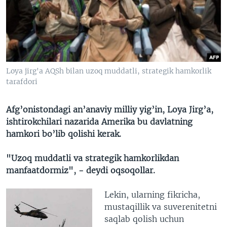
VIDEO
ODNOKLASSNIKI
XABARLAR SURATLARDA
TELEGRAM
TWITTER
SOUNDCLOUD
VOA
Loya jirg'a AQSh bilan uzoq muddatli, strategik hamkorlik
tarafdori
Afg’onistondagi an’anaviy milliy yig’in, Loya Jirg’a,
ishtirokchilari nazarida Amerika bu davlatning
hamkori bo’lib qolishi kerak.
"Uzoq muddatli va strategik hamkorlikdan
manfaatdormiz", - deydi oqsoqollar.
Lekin, ularning fikricha,
mustaqillik va suverenitetni
saqlab qolish uchun