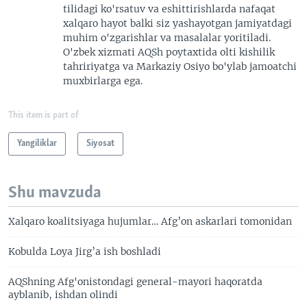
tilidagi ko'rsatuv va eshittirishlarda nafaqat
xalqaro hayot balki siz yashayotgan jamiyatdagi
muhim o'zgarishlar va masalalar yoritiladi.
O'zbek xizmati AQSh poytaxtida olti kishilik
tahririyatga va Markaziy Osiyo bo'ylab jamoatchi
muxbirlarga ega.
This item is part of
Yangiliklar
Siyosat
Shu mavzuda
Xalqaro koalitsiyaga hujumlar… Afg’on askarlari tomonidan
Kobulda Loya Jirg’a ish boshladi
AQShning Afg'onistondagi general-mayori haqoratda
ayblanib, ishdan olindi