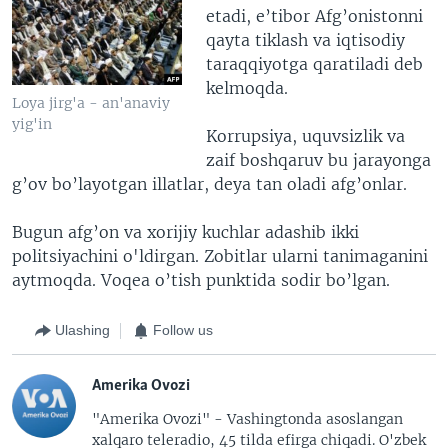
etadi, e’tibor Afg’onistonni
qayta tiklash va iqtisodiy
taraqqiyotga qaratiladi deb
kelmoqda.
Loya jirg'a - an'anaviy
yig'in
Korrupsiya, uquvsizlik va
zaif boshqaruv bu jarayonga
g’ov bo’layotgan illatlar, deya tan oladi afg’onlar.
Bugun afg’on va xorijiy kuchlar adashib ikki
politsiyachini o'ldirgan. Zobitlar ularni tanimaganini
aytmoqda. Voqea o’tish punktida sodir bo’lgan.
Ulashing
Follow us
Amerika Ovozi
"Amerika Ovozi" - Vashingtonda asoslangan
xalqaro teleradio, 45 tilda efirga chiqadi. O'zbek