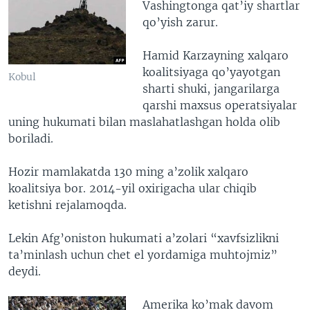
Vashingtonga qat’iy shartlar
qo’yish zarur.
Hamid Karzayning xalqaro
koalitsiyaga qo’yayotgan
Kobul
sharti shuki, jangarilarga
qarshi maxsus operatsiyalar
uning hukumati bilan maslahatlashgan holda olib
boriladi.
Hozir mamlakatda 130 ming a’zolik xalqaro
koalitsiya bor. 2014-yil oxirigacha ular chiqib
ketishni rejalamoqda.
Lekin Afg’oniston hukumati a’zolari “xavfsizlikni
ta’minlash uchun chet el yordamiga muhtojmiz”
deydi.
Amerika ko’mak davom