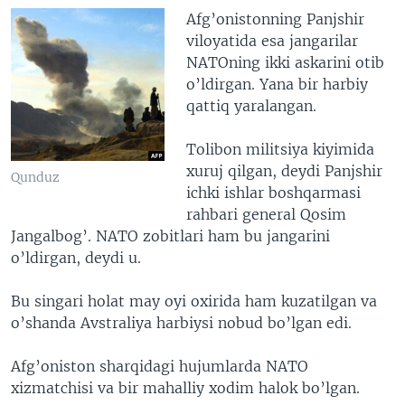
Afg’onistonning Panjshir
viloyatida esa jangarilar
NATOning ikki askarini otib
o’ldirgan. Yana bir harbiy
qattiq yaralangan.
Tolibon militsiya kiyimida
xuruj qilgan, deydi Panjshir
Qunduz
ichki ishlar boshqarmasi
rahbari general Qosim
Jangalbog’. NATO zobitlari ham bu jangarini
o’ldirgan, deydi u.
Bu singari holat may oyi oxirida ham kuzatilgan va
o’shanda Avstraliya harbiysi nobud bo’lgan edi.
Afg’oniston sharqidagi hujumlarda NATO
xizmatchisi va bir mahalliy xodim halok bo’lgan.