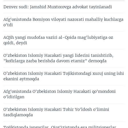
Denver sudi: Jamshid Muxtorovga advokat tayinlanadi
Afg'onistonda Bomiyon viloyati nazorati mahalliy kuchlarga
o'tdi
AQSh yangi mudofaa vaziri al-Qoida mag'lubiyatiga oz
qoldi, deydi
O'zbekiston Islomiy Harakati yangi liderini tanishtirib,
"kofirlarga zarba berishda davom etamiz" demoqda
O’zbekiston Islomiy Harakati Tojikistondagi xuruj uning ishi
ekanini aytmoqda
Afg'onistonda O'zbekiston Islomiy Harakati qo'mondoni
o'ldirilgan
O'zbekiston Islomiy Harakati Tohir Yo'ldosh o'limini
tasdiqlamoqda
Tojikistonda jangarilar, Qirg'izistonda esa militsionerlar