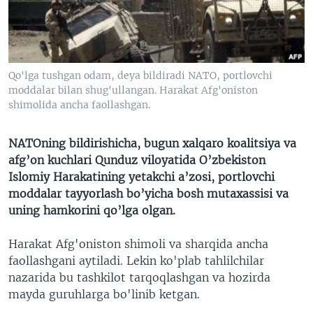
VIDEO
ODNOKLASSNIKI
XABARLAR SURATLARDA
TELEGRAM
TWITTER
Qo'lga tushgan odam, deya bildiradi NATO, portlovchi
SOUNDCLOUD
VOA
moddalar bilan shug'ullangan. Harakat Afg'oniston
shimolida ancha faollashgan.
NATOning bildirishicha, bugun xalqaro koalitsiya va
afg’on kuchlari Qunduz viloyatida O’zbekiston
Islomiy Harakatining yetakchi a’zosi, portlovchi
moddalar tayyorlash bo’yicha bosh mutaxassisi va
uning hamkorini qo’lga olgan.
Harakat Afg'oniston shimoli va sharqida ancha
faollashgani aytiladi. Lekin ko'plab tahlilchilar
nazarida bu tashkilot tarqoqlashgan va hozirda
mayda guruhlarga bo'linib ketgan.