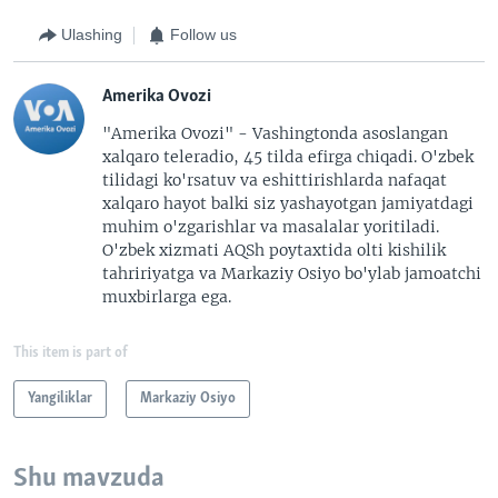
Ulashing
Follow us
Amerika Ovozi
"Amerika Ovozi" - Vashingtonda asoslangan
xalqaro teleradio, 45 tilda efirga chiqadi. O'zbek
tilidagi ko'rsatuv va eshittirishlarda nafaqat
xalqaro hayot balki siz yashayotgan jamiyatdagi
muhim o'zgarishlar va masalalar yoritiladi.
O'zbek xizmati AQSh poytaxtida olti kishilik
tahririyatga va Markaziy Osiyo bo'ylab jamoatchi
muxbirlarga ega.
This item is part of
Yangiliklar
Markaziy Osiyo
Shu mavzuda