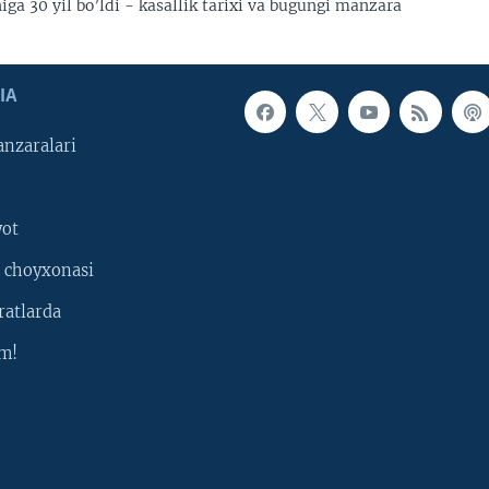
ga 30 yil bo’ldi - kasallik tarixi va bugungi manzara
IA
nzaralari
yot
 choyxonasi
ratlarda
m!