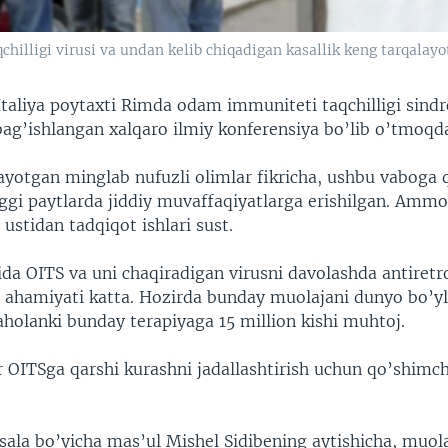
hilligi virusi va undan kelib chiqadigan kasallik keng tarqalay
Italiya poytaxti Rimda odam immuniteti taqchilligi sind
bag’ishlangan xalqaro ilmiy konferensiya bo’lib o’tmoqd
yotgan minglab nufuzli olimlar fikricha, ushbu vaboga 
ggi paytlarda jiddiy muvaffaqiyatlarga erishilgan. Amm
 ustidan tadqiqot ishlari sust.
ida OITS va uni chaqiradigan virusni davolashda antiretr
g ahamiyati katta. Hozirda bunday muolajani dunyo bo’yl
aholanki bunday terapiyaga 15 million kishi muhtoj.
r OITSga qarshi kurashni jadallashtirish uchun qo’shimc
la bo’yicha mas’ul Mishel Sidibening aytishicha, muol