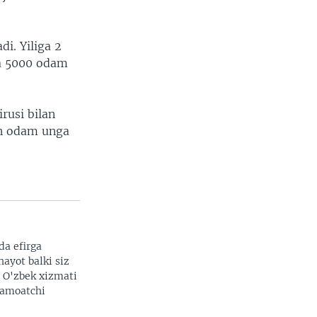
di. Yiliga 2
ga 5000 odam
rusi bilan
ion odam unga
da efirga
hayot balki siz
. O'zbek xizmati
 jamoatchi