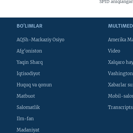
SPID aniqlangani
BO'LIMLAR
MULTIMED
AQSh-Markaziy Osiyo
Amerika Ma
Afg'oniston
Video
Yaqin Sharq
Xalqaro ha
Iqtisodiyot
Vashington
Huquq va qonun
Xabarlar su
Matbuot
Mobil-salo
Salomatlik
Transcripts
Ilm-fan
Madaniyat