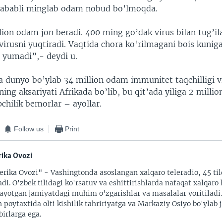
sababli minglab odam nobud bo’lmoqda.
llion odam jon beradi. 400 ming go’dak virus bilan tug’ila
virusni yuqtiradi. Vaqtida chora ko'rilmagani bois kuni
 yumadi”,- deydi u.
 dunyo bo’ylab 34 million odam immunitet taqchilligi vi
ning aksariyati Afrikada bo’lib, bu qit’ada yiliga 2 mill
pchilik bemorlar – ayollar.
Follow us
Print
ika Ovozi
rika Ovozi" - Vashingtonda asoslangan xalqaro teleradio, 45 til
adi. O'zbek tilidagi ko'rsatuv va eshittirishlarda nafaqat xalqaro 
ayotgan jamiyatdagi muhim o'zgarishlar va masalalar yoritiladi
 poytaxtida olti kishilik tahririyatga va Markaziy Osiyo bo'ylab
irlarga ega.