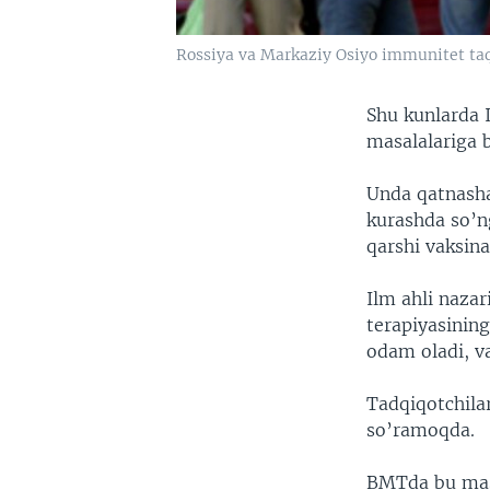
Rossiya va Markaziy Osiyo immunitet taqc
Shu kunlarda 
masalalariga 
Unda qatnasha
kurashda so’n
qarshi vaksina
Ilm ahli nazar
terapiyasinin
odam oladi, v
Tadqiqotchila
so’ramoqda.
BMTda bu masa