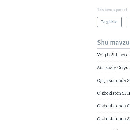
This item is part of
Yangiliklar
Shu mavzu
Yo'q bo'lib ketd
Markaziy Osiyo 
Qirg'izistonda S
O'zbekiston SPI
O'zbekistonda 
O’zbekistonda S