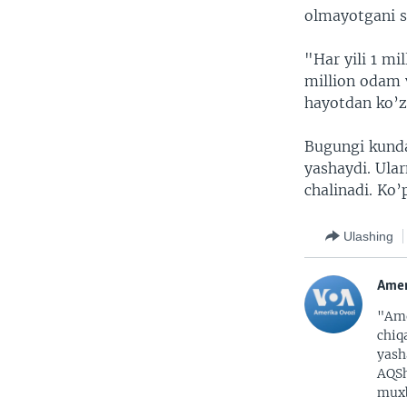
olmayotgani 
"Har yili 1 mi
million odam 
hayotdan ko’z
Bugungi kunda
yashaydi. Ular
chalinadi. Ko’
Ulashing
Amer
"Ame
chiq
yash
AQSh
muxb