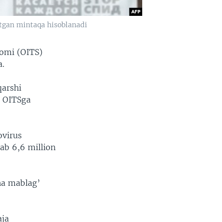
otgan mintaqa hisoblanadi
romi (OITS)
a.
qarshi
o OITSga
ovirus
ab 6,6 million
ha mablag’
aja