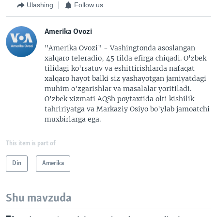
Ulashing
Follow us
Amerika Ovozi
"Amerika Ovozi" - Vashingtonda asoslangan
xalqaro teleradio, 45 tilda efirga chiqadi. O'zbek
tilidagi ko'rsatuv va eshittirishlarda nafaqat
xalqaro hayot balki siz yashayotgan jamiyatdagi
muhim o'zgarishlar va masalalar yoritiladi.
O'zbek xizmati AQSh poytaxtida olti kishilik
tahririyatga va Markaziy Osiyo bo'ylab jamoatchi
muxbirlarga ega.
This item is part of
Din
Amerika
Shu mavzuda