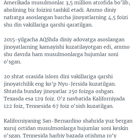
Amerikada musulmonlar 3,5 million atrofida bo'lib,
aholining bir foizini tashkil etadi. Ammo diniy
nafratga asoslangan barcha jinoyatlarning 4,5 foizi
shu din vakillariga qarshi qaratilgan.
2015-yilgacha AQShda diniy adovatga asoslangan
jinoyatlarning kamayishi kuzatilayotgan edi, ammo
shu davrda ham musulmonlarga hujumlar soni
o'sgan.
20 shtat orasida islom dini vakillariga qarshi
jinoyatchilik eng ko'p Nyu-Jersida kuzatilgan.
Shtatda bunday jinoyatlar 250 foizga oshgan.
Texasda esa 129 foiz. O'z navbatida Kaliforniyada
122 foiz, Tennesida 67 foiz o'sish kuzatilgan.
Kaliforniyaning San-Bernardino shahrida yuz bergan
xuruj ortidan musulmonlarga hujumlar soni keskin
o'sgan. Tennesida harbiy bazada otishma ro'y