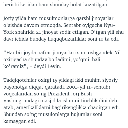
berishi ketidan ham shunday holat kuzatilgan.
Joriy yilda ham musulmonlarga qarshi jinoyatlar
o'sishda davom etmoqda. Sentabr oyigacha Nyu-
York shahrida 21 jinoyat sodir etilgan. O'tgan yili shu
davr ichida bunday huquqbuzarliklar soni 10 ta edi.
"Har bir joyda nafrat jinoyatlari soni oshgandek. Yil
oxirigacha shunday bo'ladimi, yo'qmi, hali
ko'ramiz", - deydi Levin.
Tadqiqotchilar oxirgi 15 yildagi ikki muhim siyosiy
bayonotga diqqat qaratadi. 2001-yil 11-sentabr
voqealaridan so'ng Prezident Jorj Bush
Vashingtondagi masjidda islomni tinchlik dini deb
atab, amerikaliklarni bag'rikenglikka chaqirgan edi.
Shundan so'ng musulonlarga hujumlar soni
kamaygan edi.