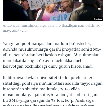
VIDEO
ODNOKLASSNIKI
XABARLAR SURATLARDA
TELEGRAM
TWITTER
Arizonada musulmonlarga qarshi o'tkazilgan namoyish, 29-
SOUNDCLOUD
VOA
may, 2015-yil.
Yangi tadqiqot natijasidan ma'lum bo'lishicha,
AQShda musulmonlarga qarshi jinoyatlar soni 2001-
yil 11-sentabrdan beri keskin oshgan. Musulmonlar
mamlakatda eng ko'p ayirmachilikka duch
kelayotgan ozchilikdagi diniy guruh hisoblanadi.
Kaliforniya davlat universiteti tadqiqotchilari 20
shtatdagi politsiya ma'lumotlari asosida tayyorlagan
hisobotdan shunisi ma'lumki, 2015-yilda
musulmonlarga qarshi 196 ta jinoyat sodir etilgan.
Bu 2014-yilga qaraganda 78 foiz ko'p. Arablarga
nisbatan nafrat jinoyatlari esa 219 foizga oshgan.