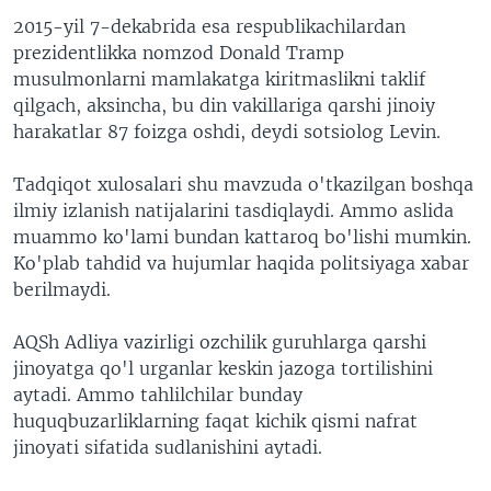
2015-yil 7-dekabrida esa respublikachilardan
prezidentlikka nomzod Donald Tramp
musulmonlarni mamlakatga kiritmaslikni taklif
qilgach, aksincha, bu din vakillariga qarshi jinoiy
harakatlar 87 foizga oshdi, deydi sotsiolog Levin.
Tadqiqot xulosalari shu mavzuda o'tkazilgan boshqa
ilmiy izlanish natijalarini tasdiqlaydi. Ammo aslida
muammo ko'lami bundan kattaroq bo'lishi mumkin.
Ko'plab tahdid va hujumlar haqida politsiyaga xabar
berilmaydi.
AQSh Adliya vazirligi ozchilik guruhlarga qarshi
jinoyatga qo'l urganlar keskin jazoga tortilishini
aytadi. Ammo tahlilchilar bunday
huquqbuzarliklarning faqat kichik qismi nafrat
jinoyati sifatida sudlanishini aytadi.