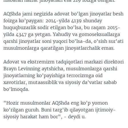
AQShda jami negizida adovat bo'lgan jinoyatlar besh
foizga ko'paygan: 2014-yilda 4139 shunday
huquqbuzarlik sodir etilgan bo'lsa, bu raqam 2015-
yilda 4347 ga yetgan. Yahudiy va gomoseksuallarga
qarshi jinoyatlar soni yuqori bo'lsa-da, o'sish sur'ati
musulmonlarga qaratilgan jinoyatlarchalik emas.
Adovat va ekstremizm tadqiqotlari markazi direktori
Brayn Levinning aytshicha, musulmonlarga qarshi
jinoyatlarning ko'payishiga terrorizmga oid
xavotirlar, mutaassiblik va siyosiy da'vatlar sabab
bo'lmoqda.
"Hozir musulmonlar AQShda eng ko'p yomon
ko'rilgan guruh. Buni targ'ib qilayotgan ijtimoiy-
siyosiy harakat ham bor", - deydi u.