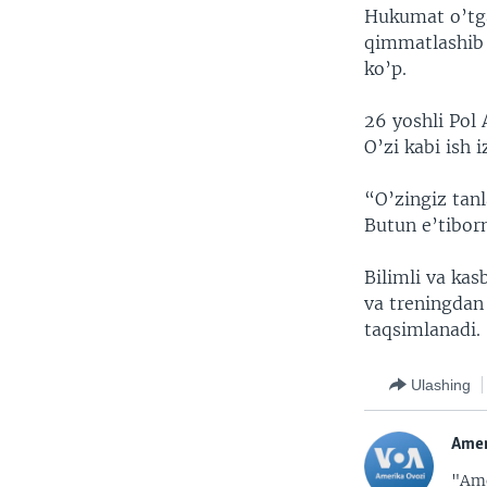
Hukumat o’tgan
qimmatlashib 
ko’p.
26 yoshli Pol 
O’zi kabi ish 
“O’zingiz tan
Butun e’tiborn
Bilimli va kas
va treningdan
taqsimlanadi.
Ulashing
Amer
"Ame