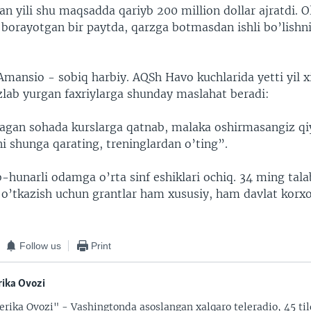
 yili shu maqsadda qariyb 200 million dollar ajratdi. Ol
borayotgan bir paytda, qarzga botmasdan ishli bo’lishni
Amansio - sobiq harbiy. AQSh Havo kuchlarida yetti yil x
izlab yurgan faxriylarga shunday maslahat beradi:
lagan sohada kurslarga qatnab, malaka oshirmasangiz qiy
i shunga qarating, treninglardan o’ting”.
b-hunarli odamga o’rta sinf eshiklari ochiq. 34 ming tala
 o’tkazish uchun grantlar ham xususiy, ham davlat korxo
Follow us
Print
ika Ovozi
rika Ovozi" - Vashingtonda asoslangan xalqaro teleradio, 45 til