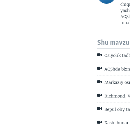
chiq
yash
AQSh
muxb
Shu mavzu
Osiyolik tad
AQShda bizne
Markaziy osi
Richmond, Vi
Bepul oliy t
Kasb-hunar 