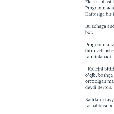
Elektr sohasi 
Programmada q
Haftasiga bir 
Bu sohaga endi
bor.
Programma rah
bitiruvchi ish
ta’minlanadi.
“Kollejni biti
o’qib, boshqa
orttirilgan ma
deydi Berton.
Kadrlarni tayy
tashabbusi bo