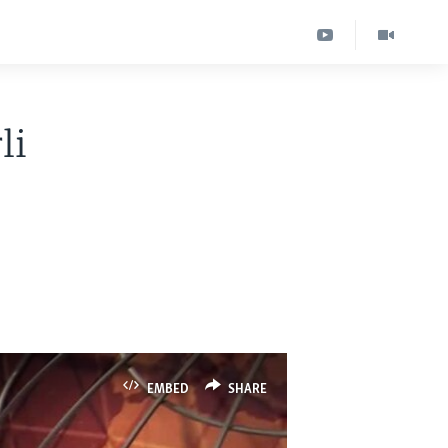
li
EMBED
SHARE