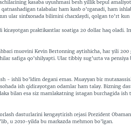
ischilarining kasaba uyushmasi besh yillik bepul amaliyot 
atnashadigan talabalar ham kasb o’rganadi, ham ishlab 
kun ular sinfxonada bilimini charxlaydi, qolgan to’rt kun 
 kirayotgan praktikantlar soatiga 20 dollar haq oladi. 
bari muovini Kevin Bertonning aytishicha, har yili 200 
chilar safiga qo’shilyapti. Ular tibbiy sug’urta va pensiya 
rish - ishli bo’ldim degani emas. Muayyan bir mutaxassis
 sohada ish qidirayotgan odamlar ham talay. Bizning dast
laka bilan esa siz mamlakatning istagan burchagida ish 
orlash dasturlarini kengaytirish rejasi Prezident Obama
’lib, u 2010-yilda bu markazda mehmon bo’lgan.