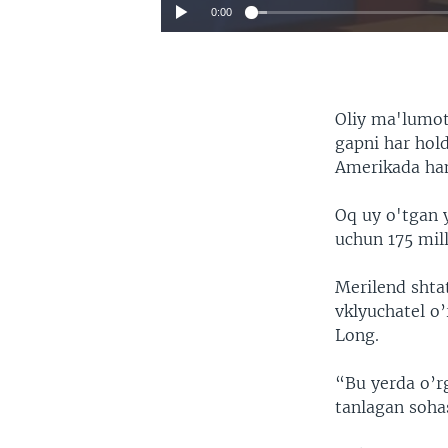
0:00
Oliy ma'lumot
gapni har hol
Amerikada ha
Oq uy o'tgan 
uchun 175 mill
Merilend shtat
vklyuchatel o
Long.
“Bu yerda o’r
tanlagan soha