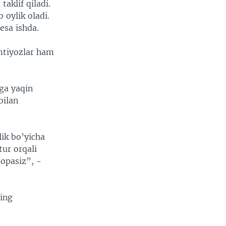
taklif qiladi.
oylik oladi.
esa ishda.
Imtiyozlar ham
ga yaqin
bilan
lik bo’yicha
ur orqali
topasiz”, -
ning