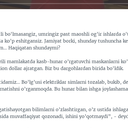
li bo'lmasangiz, umringiz past maoshli og’ir ishlarda o'
da ko'p eshitgansiz. Jamiyat borki, shunday tushuncha ke
m... Haqiqatan shundaymi?
yili mamlakatda kasb-hunar o’rgatuvchi maskanlarni ko'
ion dollar ajratgan. Biz bu dargohlardan birida bo'ldik.
idamiz… Bo’lg’usi elektriklar simlarni tozalab, bukib, d
’rnatishni o’rganmoqda. Bu hunar bilan ishga joylashama
gatishayotgan bilimlarni o’zlashtirgan, o’z ustida ishla
sida muvaffaqiyat qozonadi, ishini yo’qotmaydi”, - deyd