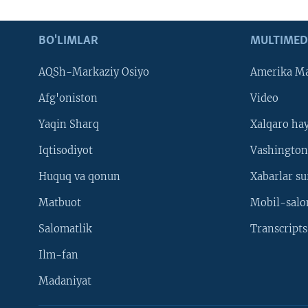
BO'LIMLAR
MULTIMED
AQSh-Markaziy Osiyo
Amerika Ma
Afg'oniston
Video
Yaqin Sharq
Xalqaro ha
Iqtisodiyot
Vashington
Huquq va qonun
Xabarlar su
Matbuot
Mobil-salo
Salomatlik
Transcripts
Ilm-fan
Madaniyat