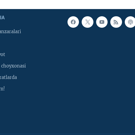
IA
nzaralari
yot
 choyxonasi
ratlarda
m!