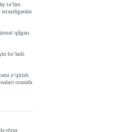
iy ta’lim
 istaydiganlar
izmat qilgan.
in bo’ladi.
bani o’qitish
nalari orasida
da efirga