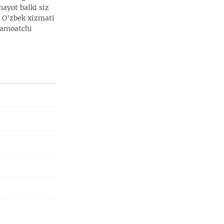
hayot balki siz
. O'zbek xizmati
 jamoatchi
h