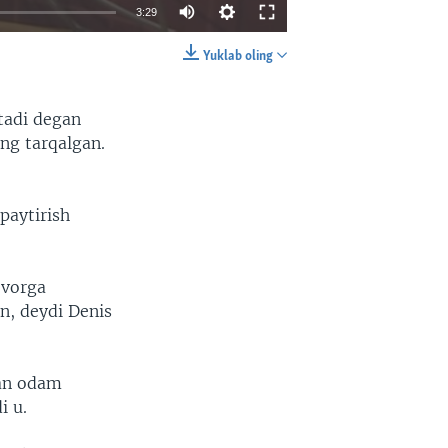
3:29
Yuklab oling
EMBED
SHARE
tadi degan
ng tarqalgan.
paytirish
evorga
n, deydi Denis
gan odam
i u.