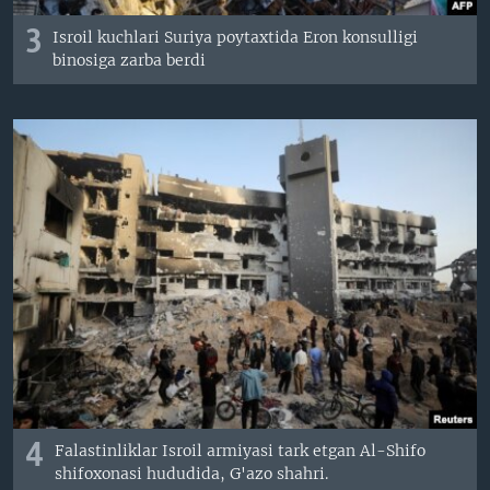
3
Isroil kuchlari Suriya poytaxtida Eron konsulligi
binosiga zarba berdi
4
Falastinliklar Isroil armiyasi tark etgan Al-Shifo
shifoxonasi hududida, G'azo shahri.