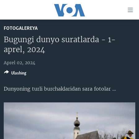
Bosh
sahifaga
boring
Boshiga
FOTOGALEREYA
qayting
BOSH SAHIFA
Bugungi dunyo suratlarda - 1-
Qidiruvga
AMERIKA
aprel, 2024
o'ting
MARKAZIY OSIYO
Aprel 02, 2024
XALQARO
Ulashing
VATANDOSHLAR
Dunyoning turli burchaklaridan sara fotolar​ ...
MULTIMEDIA
IJTIMOIY TARMOQLAR
AMERIKA MANZARALARI
INGLIZ TILI DARSLARI
XALQARO HAYOT
FACEBOOK
EDITORIAL
VASHINGTON CHOYXONASI
YOUTUBE
MOBIL-SALOM!
INSTAGRAM
Learning English