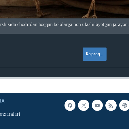
rshisida chodirdan boqqan bolalarga non ulashilayotgan jarayon
Ko'proq...
IA
nzaralari