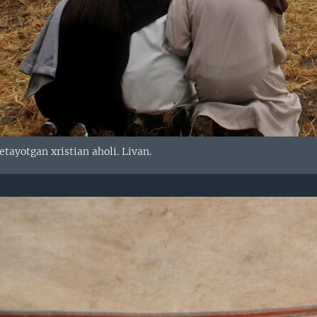
etayotgan xristian aholi. Livan.