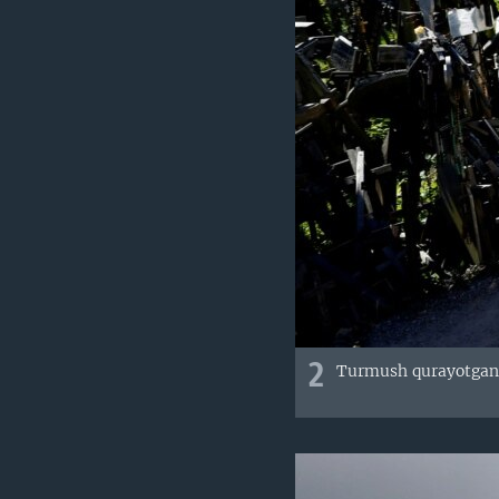
2
Turmush qurayotgan j