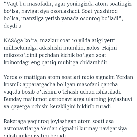
“Vaqt bu masofadir, agar yoningizda atom soatingiz
bo’lsa, navigatsiya osonlashadi. Soat yaxshiroq
bo’lsa, manzilga yetish yanada osonroq bo’ladi”, -
deydi u.
NASAga ko’ra, mazkur soat 10 yilda atigi yetti
millisekundga adashishi mumkin, xolos. Hajmi
mikroto’lqinli pechdan kichik bo’lgan soat
koinotdagi eng qattiq muhitga chidamlidir.
Yerda o’rnatilgan atom soatlari radio signalni Yerdan
kosmik apparatgacha bo’lgan masofani qancha
vaqtda bosib o’tishini o’lchash uchun ishlatiladi.
Bunday ma’lumot astronavtlarga ularning joylashuvi
va qayerga uchishi kerakligini bildirib turadi.
Raketaga yaqinroq joylashgan atom soati esa
astronavtlarga Yerdan signalni kutmay navigatsiya
qilish imkoniyatini beradi.