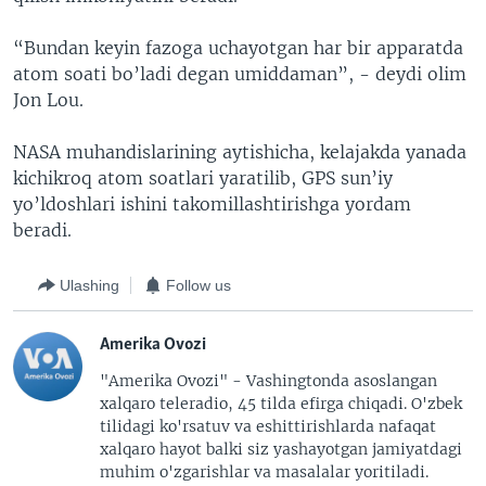
“Bundan keyin fazoga uchayotgan har bir apparatda
atom soati bo’ladi degan umiddaman”, - deydi olim
Jon Lou.
NASA muhandislarining aytishicha, kelajakda yanada
kichikroq atom soatlari yaratilib, GPS sun’iy
yo’ldoshlari ishini takomillashtirishga yordam
beradi.
Ulashing
Follow us
Amerika Ovozi
"Amerika Ovozi" - Vashingtonda asoslangan
xalqaro teleradio, 45 tilda efirga chiqadi. O'zbek
tilidagi ko'rsatuv va eshittirishlarda nafaqat
xalqaro hayot balki siz yashayotgan jamiyatdagi
muhim o'zgarishlar va masalalar yoritiladi.