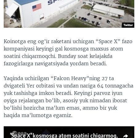
VIDEO
ODNOKLASSNIKI
XABARLAR SURATLARDA
TELEGRAM
TWITTER
SOUNDCLOUD
VOA
Koinotga eng og’ir raketani uchirgan “Space X” fazo
kompaniyasi keyingi gal kosmosga maxsus atom
soatini chiqarmoqchi. Bunday soat kelajakda
fazogirlarga navigatsiyada yordam beradi.
Yaqinda uchirilgan “Falcon Heavy”ning 27 ta
dvigateli Yer orbitasi va undan nariga 64 tonnagacha
yuk tashishga imkon beradi. Keyingi parvoz iyun
oyiga rejalangan bo’lib, asosiy yuk nimadan iborat
bo’lishi hozircha ma’lum emas, ammo bir yuk
haqida ma’lumotga egamiz.
"Space X" kosmosga atom soatini chiqarmoqchi