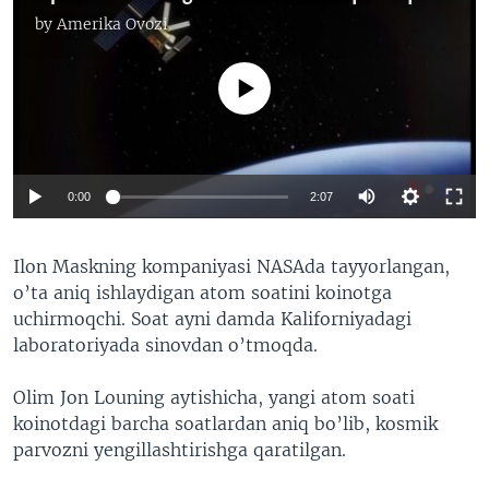
by
Amerika Ovozi
No media source currently available
0:00
2:07
Ilon Maskning kompaniyasi NASAda tayyorlangan,
o’ta aniq ishlaydigan atom soatini koinotga
uchirmoqchi. Soat ayni damda Kaliforniyadagi
laboratoriyada sinovdan o’tmoqda.
Olim Jon Louning aytishicha, yangi atom soati
koinotdagi barcha soatlardan aniq bo’lib, kosmik
parvozni yengillashtirishga qaratilgan.