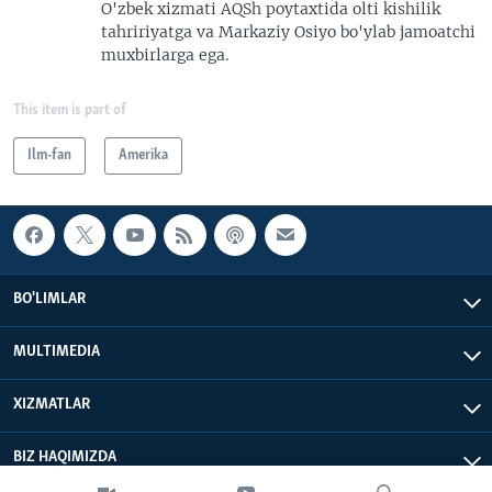
O'zbek xizmati AQSh poytaxtida olti kishilik
tahririyatga va Markaziy Osiyo bo'ylab jamoatchi
muxbirlarga ega.
This item is part of
Ilm-fan
Amerika
BO'LIMLAR
MULTIMEDIA
XIZMATLAR
BIZ HAQIMIZDA