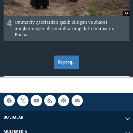
4
Ommaviy qabrlardan qazib olingan va shaxsi
aniqlanmagan ukrainaliklarning dafn marosimi.
Bucha.
Ko'proq...
BO'LIMLAR
MULTIMEDIA