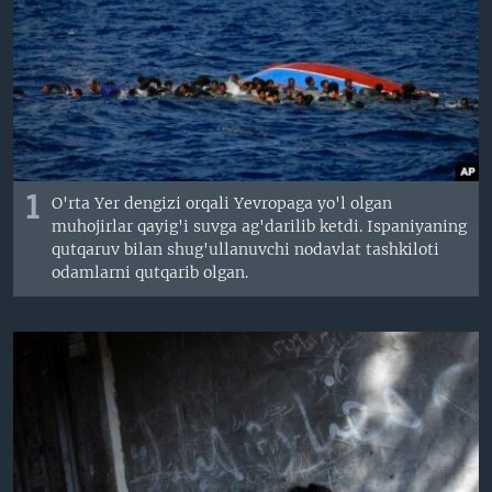
VIDEO
ODNOKLASSNIKI
XABARLAR SURATLARDA
TELEGRAM
TWITTER
SOUNDCLOUD
VOA
1
O'rta Yer dengizi orqali Yevropaga yo'l olgan
muhojirlar qayig'i suvga ag'darilib ketdi. Ispaniyaning
qutqaruv bilan shug'ullanuvchi nodavlat tashkiloti
odamlarni qutqarib olgan.