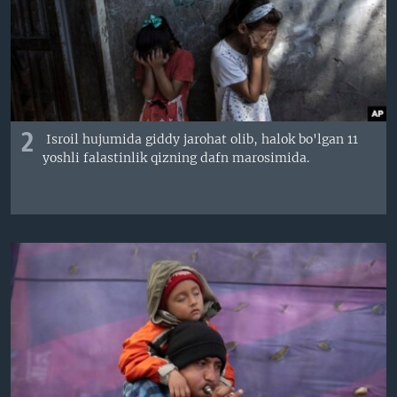
2
Isroil hujumida giddy jarohat olib, halok bo'lgan 11
yoshli falastinlik qizning dafn marosimida.