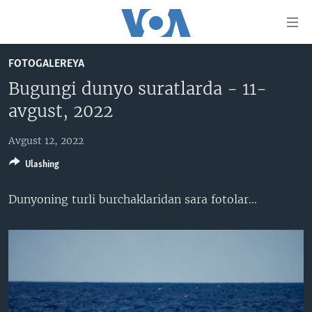
Bosh
sahifaga
boring
Boshiga
FOTOGALEREYA
qayting
BOSH SAHIFA
Bugungi dunyo suratlarda - 11-
Qidiruvga
AMERIKA
avgust, 2022
o'ting
MARKAZIY OSIYO
Avgust 12, 2022
XALQARO
Ulashing
VATANDOSHLAR
Dunyoning turli burchaklaridan sara fotolar​...
MULTIMEDIA
IJTIMOIY TARMOQLAR
AMERIKA MANZARALARI
INGLIZ TILI DARSLARI
XALQARO HAYOT
FACEBOOK
EDITORIAL
VASHINGTON CHOYXONASI
YOUTUBE
MOBIL-SALOM!
INSTAGRAM
Learning English