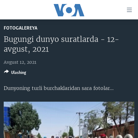
Bosh
sahifaga
boring
Boshiga
FOTOGALEREYA
qayting
BOSH SAHIFA
Bugungi dunyo suratlarda - 12-
Qidiruvga
AMERIKA
avgust, 2021
o'ting
MARKAZIY OSIYO
Avgust 12, 2021
XALQARO
Ulashing
VATANDOSHLAR
Dunyoning turli burchaklaridan sara fotolar​...
MULTIMEDIA
IJTIMOIY TARMOQLAR
AMERIKA MANZARALARI
INGLIZ TILI DARSLARI
XALQARO HAYOT
FACEBOOK
EDITORIAL
VASHINGTON CHOYXONASI
YOUTUBE
MOBIL-SALOM!
INSTAGRAM
Learning English